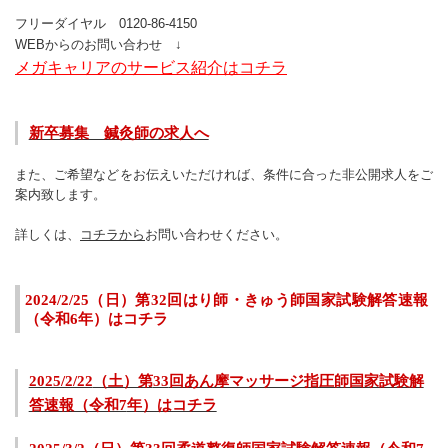
フリーダイヤル
0120-86-4150
WEBからのお問い合わせ ↓
メガキャリアのサービス紹介はコチラ
新卒募集 鍼灸師の求人へ
また、ご希望などをお伝えいただければ、条件に合った非公開求人をご
案内致します。
詳しくは、
コチラから
お問い合わせください。
2024/2/25
（日）第
32
回はり師・きゅう師国家
試験解答速報
（令和6
年）はコチラ
2025/2/22
（土）第
33
回あん摩マッサージ指圧師国家試験解
答速報（令和7
年）はコチラ