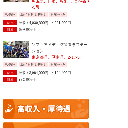
埼玉県川口市戸塚東1丁目24番8
-3号
...
未経験可
週休2日制（月8日）
日曜日休み
年収：4,030,800円～4,231,200円
給与
理学療法士
職種
ソフィアメディ訪問看護ステー
ション
東京都品川区南品川2-17-34
...
未経験可
週休2日制（月8日）
日曜日休み
年収：3,984,000円～4,184,400円
給与
作業療法士
職種