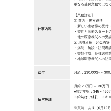
単なる受付業務ではな
【業務詳細】
① 前方・後方連携
・新しい患者様の受付
仕事内容
・契約と診療スタート
・他の医療機関への受
② 地域連携・関係構築
・病院・施設・訪問看
・書類作成、各種調整
・地域医療機関への訪
給与
月給：230,000円～300
月給 23万円 ～ 30万円
■想定年収：345～450
※給与はご経験・スキ
給与詳細
※賞与：あり（6月12