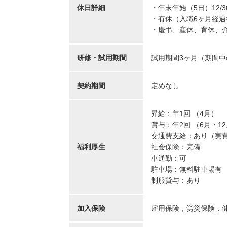
休日詳細
・年末年始（5日）12/30
・有休（入職6ヶ月経過
・慶弔、産休、育休、
研修・試用期間
試用期間3ヶ月（期間
契約期間
定めなし
昇給：年1回 （4月）
賞与：年2回 （6月・1
交通費支給：あり（実
福利厚生
社会保険：完備
車通勤：可
駐車場：無料駐車場有
制服貸与：あり
加入保険
雇用保険，労災保険，