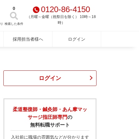
0120-86-4150
0
（月曜～金曜（祝祭日を除く） 10時～18
時）
り
検索した条件
採用担当者様へ
ログイン
ログイン
柔道整復師・鍼灸師・あん摩マッ
サージ指圧師専門
の
無料転職サポート
入社前に職場の雰囲気などが分かります