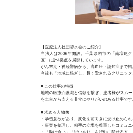
【医療法人社団碧水会のご紹介】
当法人は2006年開設。千葉県柏市の「南増尾
区）に計4拠点を展開しています。
がん末期・神経難病から、高血圧・認知症まで幅
今後も「地域に根ざし、長く愛されるクリニック
■ この仕事の特徴
地域の医療介護職と信頼を繋ぎ、患者様がスムー
を土台から支える非常にやりがいのある仕事です
■ 求める人物像
・学習意欲があり、変化を前向きに受け止められ
・事実を整理し、相手の立場を尊重したコミュニ
・「助け合い」「思いやり」を行動に移せる方