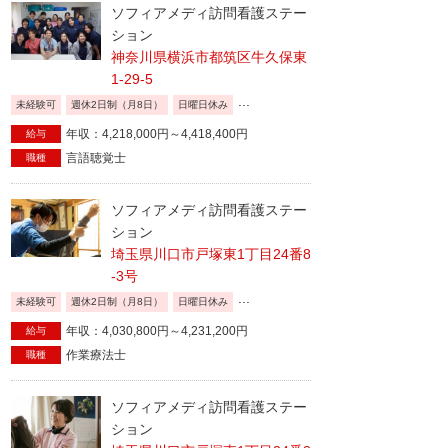
ソフィアメディ訪問看護ステー
ション
神奈川県横浜市都筑区牛久保東
1-29-5
...
未経験可
週休2日制（月8日）
日曜日休み
年収：4,218,000円～4,418,400円
給与
言語聴覚士
職種
ソフィアメディ訪問看護ステー
ション
埼玉県川口市戸塚東1丁目24番8
-3号
...
未経験可
週休2日制（月8日）
日曜日休み
年収：4,030,800円～4,231,200円
給与
作業療法士
職種
ソフィアメディ訪問看護ステー
ション