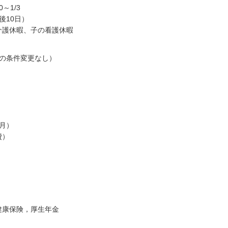
～1/3
後10日）
介護休暇、子の看護休暇
中の条件変更なし）
2月）
費）
健康保険，厚生年金