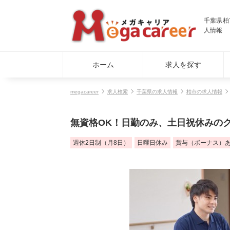
千葉県柏
人情報
ホーム
求人を探す
megacareer
求人検索
千葉県の求人情報
柏市の求人情報
無資格OK！日勤のみ、土日祝休みの
週休2日制（月8日）
日曜日休み
賞与（ボーナス）