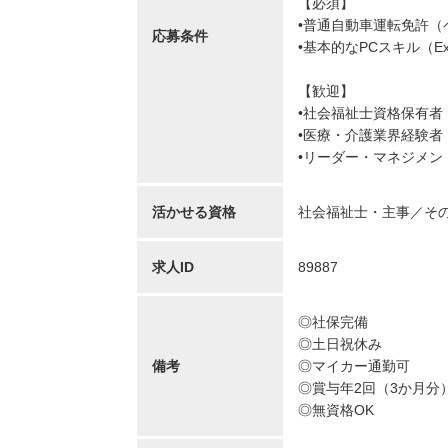
【必須】
•普通自動車運転免許（
応募条件
•基本的なPCスキル（Exc
【歓迎】
•社会福祉士資格保有者
•医療・介護業界経験者
•リーダー・マネジメン
活かせる資格
社会福祉士・主事
そ
求人ID
89887
◎社保完備
◎土日祝休み
備考
◎マイカー通勤可
◎賞与年2回（3か月分
◎無資格OK