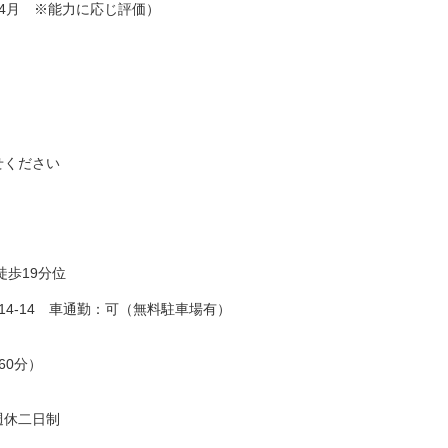
4月 ※能力に応じ評価）
せください
徒歩19分位
14-14 車通勤：可（無料駐車場有）
憩60分）
週休二日制