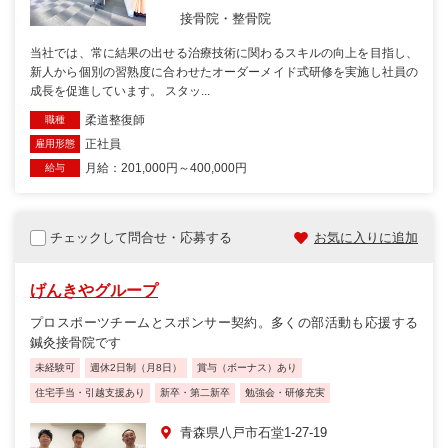
接骨院・整骨院
当社では、常に結果の出せる治療技術に関わるスキルの向上を目指し、
新人から個別の習熟度に合わせたオーダーメイド式研修を実施し社員の
成長を促進しています。 スタッ...
柔道整復師
職種
正社員
雇用形態
月給：201,000円～400,000円
給与
チェックして問合せ・応募する
お気に入りに追加
げんきやグループ
プロスポーツチームとスポンサー契約。多くの部活動も応援する
鍼灸接骨院です
未経験可
週休2日制（月8日）
賞与（ボーナス）あり
住宅手当・引越支援あり
新卒・第二新卒
勉強会・研修充実
青森県八戸市石堂1-27-19