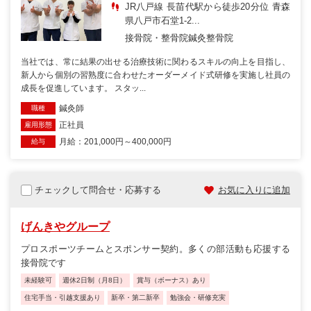
JR八戸線 長苗代駅から徒歩20分位 青森
県八戸市石堂1-2...
接骨院・整骨院
鍼灸整骨院
当社では、常に結果の出せる治療技術に関わるスキルの向上を目指し、
新人から個別の習熟度に合わせたオーダーメイド式研修を実施し社員の
成長を促進しています。 スタッ...
鍼灸師
職種
正社員
雇用形態
月給：201,000円～400,000円
給与
チェックして問合せ・応募する
お気に入りに追加
げんきやグループ
プロスポーツチームとスポンサー契約。多くの部活動も応援する
接骨院です
未経験可
週休2日制（月8日）
賞与（ボーナス）あり
住宅手当・引越支援あり
新卒・第二新卒
勉強会・研修充実