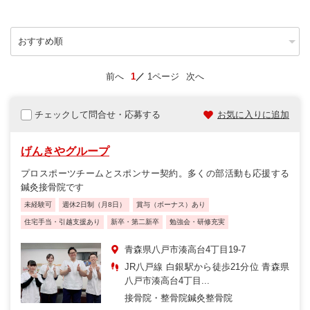
前へ
1
1ページ
次へ
チェックして問合せ・応募する
お気に入りに追加
げんきやグループ
プロスポーツチームとスポンサー契約。多くの部活動も応援する
鍼灸接骨院です
未経験可
週休2日制（月8日）
賞与（ボーナス）あり
住宅手当・引越支援あり
新卒・第二新卒
勉強会・研修充実
青森県八戸市湊高台4丁目19-7
JR八戸線 白銀駅から徒歩21分位 青森県
八戸市湊高台4丁目...
接骨院・整骨院
鍼灸整骨院