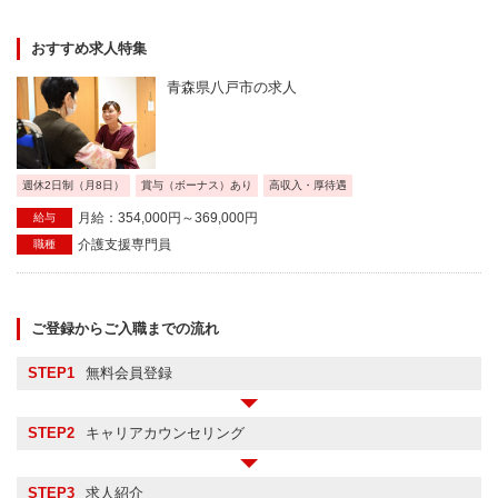
おすすめ求人特集
青森県八戸市の求人
週休2日制（月8日）
賞与（ボーナス）あり
高収入・厚待遇
月給：354,000円～369,000円
給与
介護支援専門員
職種
ご登録からご入職までの流れ
STEP1
無料会員登録
STEP2
キャリアカウンセリング
STEP3
求人紹介