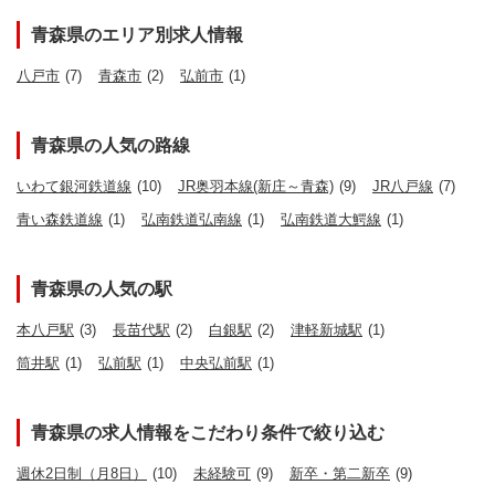
青森県のエリア別求人情報
八戸市
(7)
青森市
(2)
弘前市
(1)
青森県の人気の路線
いわて銀河鉄道線
(10)
JR奥羽本線(新庄～青森)
(9)
JR八戸線
(7)
青い森鉄道線
(1)
弘南鉄道弘南線
(1)
弘南鉄道大鰐線
(1)
青森県の人気の駅
本八戸駅
(3)
長苗代駅
(2)
白銀駅
(2)
津軽新城駅
(1)
筒井駅
(1)
弘前駅
(1)
中央弘前駅
(1)
青森県の求人情報をこだわり条件で絞り込む
週休2日制（月8日）
(10)
未経験可
(9)
新卒・第二新卒
(9)