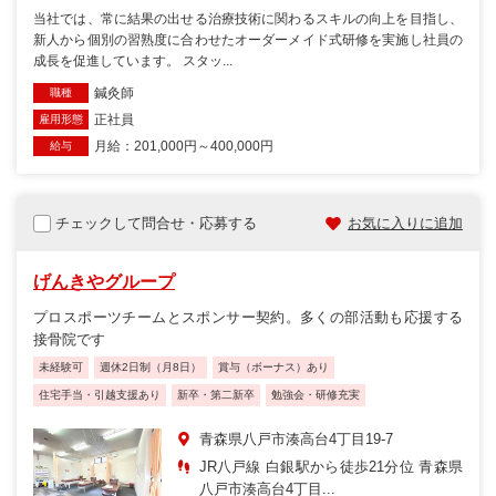
当社では、常に結果の出せる治療技術に関わるスキルの向上を目指し、
新人から個別の習熟度に合わせたオーダーメイド式研修を実施し社員の
成長を促進しています。 スタッ...
鍼灸師
職種
正社員
雇用形態
月給：201,000円～400,000円
給与
チェックして問合せ・応募する
お気に入りに追加
げんきやグループ
プロスポーツチームとスポンサー契約。多くの部活動も応援する
接骨院です
未経験可
週休2日制（月8日）
賞与（ボーナス）あり
住宅手当・引越支援あり
新卒・第二新卒
勉強会・研修充実
青森県八戸市湊高台4丁目19-7
JR八戸線 白銀駅から徒歩21分位 青森県
八戸市湊高台4丁目...