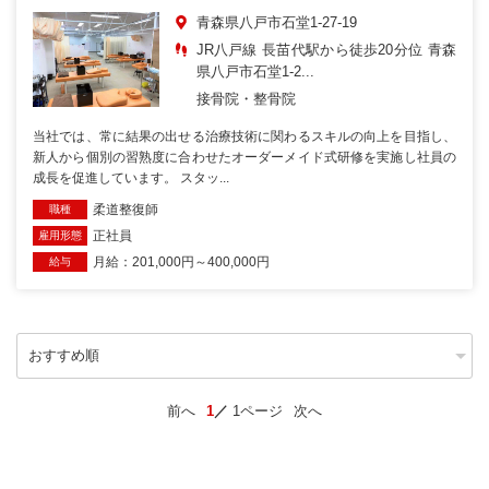
青森県八戸市石堂1-27-19
JR八戸線 長苗代駅から徒歩20分位 青森
県八戸市石堂1-2...
接骨院・整骨院
当社では、常に結果の出せる治療技術に関わるスキルの向上を目指し、
新人から個別の習熟度に合わせたオーダーメイド式研修を実施し社員の
成長を促進しています。 スタッ...
柔道整復師
職種
正社員
雇用形態
月給：201,000円～400,000円
給与
前へ
1
1ページ
次へ