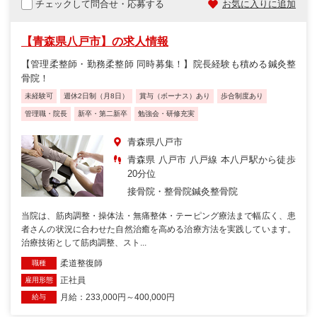
チェックして問合せ・応募する
お気に入りに追加
【青森県八戸市】の求人情報
【管理柔整師・勤務柔整師 同時募集！】院長経験も積める鍼灸整
骨院！
未経験可
週休2日制（月8日）
賞与（ボーナス）あり
歩合制度あり
管理職・院長
新卒・第二新卒
勉強会・研修充実
青森県八戸市
青森県 八戸市 八戸線 本八戸駅から徒歩
20分位
接骨院・整骨院
鍼灸整骨院
当院は、筋肉調整・操体法・無痛整体・テーピング療法まで幅広く、患
者さんの状況に合わせた自然治癒を高める治療方法を実践しています。
治療技術として筋肉調整、スト...
柔道整復師
職種
正社員
雇用形態
月給：233,000円～400,000円
給与