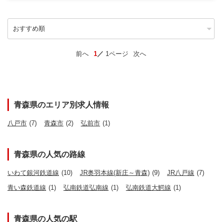
前へ
1
1ページ
次へ
青森県のエリア別求人情報
八戸市
(7)
青森市
(2)
弘前市
(1)
青森県の人気の路線
いわて銀河鉄道線
(10)
JR奥羽本線(新庄～青森)
(9)
JR八戸線
(7)
青い森鉄道線
(1)
弘南鉄道弘南線
(1)
弘南鉄道大鰐線
(1)
青森県の人気の駅