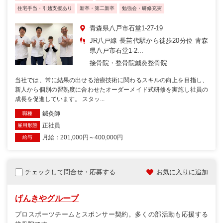
住宅手当・引越支援あり
新卒・第二新卒
勉強会・研修充実
青森県八戸市石堂1-27-19
JR八戸線 長苗代駅から徒歩20分位 青森
県八戸市石堂1-2...
接骨院・整骨院
鍼灸整骨院
当社では、常に結果の出せる治療技術に関わるスキルの向上を目指し、
新人から個別の習熟度に合わせたオーダーメイド式研修を実施し社員の
成長を促進しています。 スタッ...
鍼灸師
職種
正社員
雇用形態
月給：201,000円～400,000円
給与
チェックして問合せ・応募する
お気に入りに追加
げんきやグループ
プロスポーツチームとスポンサー契約。多くの部活動も応援する