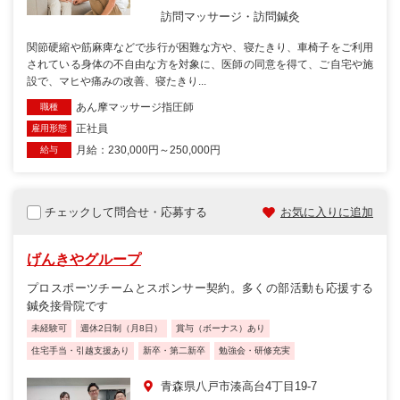
訪問マッサージ・訪問鍼灸
関節硬縮や筋麻痺などで歩行が困難な方や、寝たきり、車椅子をご利用
されている身体の不自由な方を対象に、医師の同意を得て、ご自宅や施
設で、マヒや痛みの改善、寝たきり...
あん摩マッサージ指圧師
職種
正社員
雇用形態
月給：230,000円～250,000円
給与
チェックして問合せ・応募する
お気に入りに追加
げんきやグループ
プロスポーツチームとスポンサー契約。多くの部活動も応援する
鍼灸接骨院です
未経験可
週休2日制（月8日）
賞与（ボーナス）あり
住宅手当・引越支援あり
新卒・第二新卒
勉強会・研修充実
青森県八戸市湊高台4丁目19-7