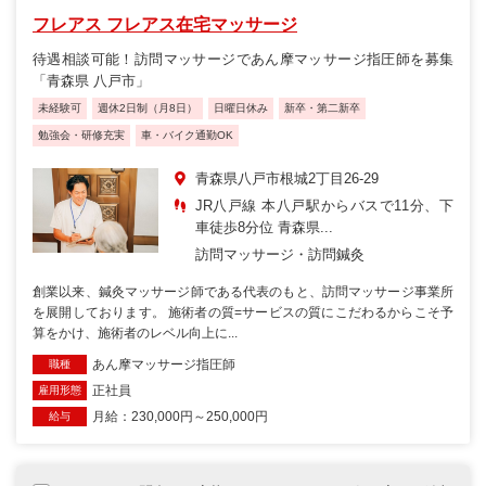
フレアス フレアス在宅マッサージ
待遇相談可能！訪問マッサージであん摩マッサージ指圧師を募集
「青森県 八戸市」
未経験可
週休2日制（月8日）
日曜日休み
新卒・第二新卒
勉強会・研修充実
車・バイク通勤OK
青森県八戸市根城2丁目26-29
JR八戸線 本八戸駅からバスで11分、下
車徒歩8分位 青森県...
訪問マッサージ・訪問鍼灸
創業以来、鍼灸マッサージ師である代表のもと、訪問マッサージ事業所
を展開しております。 施術者の質=サービスの質にこだわるからこそ予
算をかけ、施術者のレベル向上に...
あん摩マッサージ指圧師
職種
正社員
雇用形態
月給：230,000円～250,000円
給与