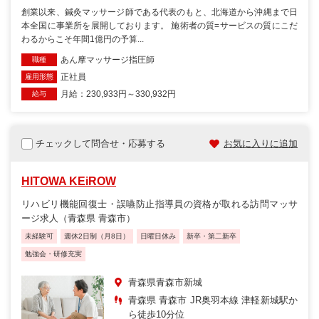
創業以来、鍼灸マッサージ師である代表のもと、北海道から沖縄まで日
本全国に事業所を展開しております。 施術者の質=サービスの質にこだ
わるからこそ年間1億円の予算...
あん摩マッサージ指圧師
職種
正社員
雇用形態
月給：230,933円～330,932円
給与
チェックして問合せ・応募する
お気に入りに追加
HITOWA KEiROW
リハビリ機能回復士・誤嚥防止指導員の資格が取れる訪問マッサ
ージ求人（青森県 青森市）
未経験可
週休2日制（月8日）
日曜日休み
新卒・第二新卒
勉強会・研修充実
青森県青森市新城
青森県 青森市 JR奥羽本線 津軽新城駅か
ら徒歩10分位