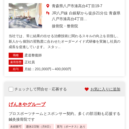
青森県八戸市湊高台4丁目19-7
JR八戸線 白銀駅から徒歩21分位 青森県
八戸市湊高台4丁目...
接骨院・整骨院
当社では、常に結果の出せる治療技術に関わるスキルの向上を目指し、
新人から個別の習熟度に合わせたオーダーメイド式研修を実施し社員の
成長を促進しています。 スタッ...
柔道整復師
職種
正社員
雇用形態
月給：201,000円～400,000円
給与
チェックして問合せ・応募する
お気に入りに追加
げんきやグループ
プロスポーツチームとスポンサー契約。多くの部活動も応援する
鍼灸接骨院です
未経験可
週休2日制（月8日）
賞与（ボーナス）あり