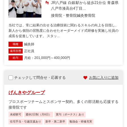
JR八戸線 白銀駅から徒歩21分位 青森県
八戸市湊高台4丁目...
接骨院・整骨院
鍼灸整骨院
当社では、常に結果の出せる治療技術に関わるスキルの向上を目指し、
新人から個別の習熟度に合わせたオーダーメイド式研修を実施し社員の
成長を促進しています。 スタッ...
鍼灸師
職種
正社員
雇用形態
月給：201,000円～400,000円
給与
チェックして問合せ・応募する
お気に入りに追加
げんきやグループ
プロスポーツチームとスポンサー契約。多くの部活動も応援する
接骨院です
未経験可
週休2日制（月8日）
賞与（ボーナス）あり
住宅手当・引越支援あり
新卒・第二新卒
勉強会・研修充実