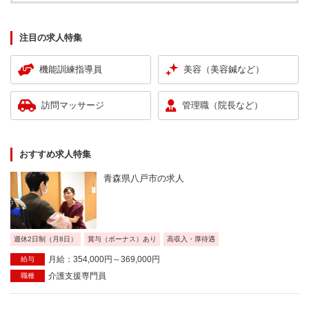
注目の求人特集
機能訓練指導員
美容（美容鍼など）
訪問マッサージ
管理職（院長など）
おすすめ求人特集
青森県八戸市の求人
週休2日制（月8日）
賞与（ボーナス）あり
高収入・厚待遇
月給：354,000円～369,000円
給与
介護支援専門員
職種