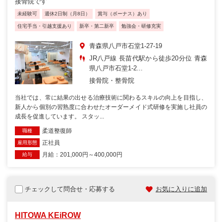
接骨院です
未経験可
週休2日制（月8日）
賞与（ボーナス）あり
住宅手当・引越支援あり
新卒・第二新卒
勉強会・研修充実
青森県八戸市石堂1-27-19
JR八戸線 長苗代駅から徒歩20分位 青森
県八戸市石堂1-2...
接骨院・整骨院
当社では、常に結果の出せる治療技術に関わるスキルの向上を目指し、
新人から個別の習熟度に合わせたオーダーメイド式研修を実施し社員の
成長を促進しています。 スタッ...
柔道整復師
職種
正社員
雇用形態
月給：201,000円～400,000円
給与
チェックして問合せ・応募する
お気に入りに追加
HITOWA KEiROW