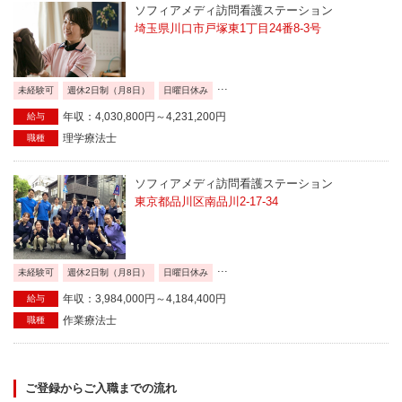
ソフィアメディ訪問看護ステーション
埼玉県川口市戸塚東1丁目24番8-3号
...
未経験可
週休2日制（月8日）
日曜日休み
年収：4,030,800円～4,231,200円
給与
理学療法士
職種
ソフィアメディ訪問看護ステーション
東京都品川区南品川2-17-34
...
未経験可
週休2日制（月8日）
日曜日休み
年収：3,984,000円～4,184,400円
給与
作業療法士
職種
ご登録からご入職までの流れ