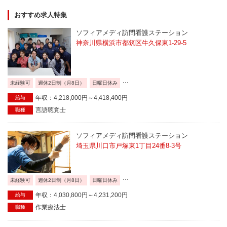
おすすめ求人特集
ソフィアメディ訪問看護ステーション
神奈川県横浜市都筑区牛久保東1-29-5
...
未経験可
週休2日制（月8日）
日曜日休み
年収：4,218,000円～4,418,400円
給与
言語聴覚士
職種
ソフィアメディ訪問看護ステーション
埼玉県川口市戸塚東1丁目24番8-3号
...
未経験可
週休2日制（月8日）
日曜日休み
年収：4,030,800円～4,231,200円
給与
作業療法士
職種