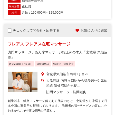
機能訓練指導員
職種
正社員
雇用形態
月給：190,000円～325,000円
給与
チェックして問合せ・応募する
お気に入りに追加
フレアス フレアス在宅マッサージ
訪問マッサージ、あん摩マッサージ指圧師の求人「宮城県 気仙沼
市」
週休2日制（月8日）
日曜日休み
勉強会・研修充実
宮城県気仙沼市南町1丁目2-6
大船渡線 内湾入口駅から徒歩9分位 気仙
沼線 気仙沼駅から徒...
訪問マッサージ・訪問鍼灸
創業以来、鍼灸マッサージ師である代表のもと、北海道から沖縄まで日
本全国に事業所を展開しております。 施術者の質=サービスの質にこだ
わるからこそ年間1億円の予算を...