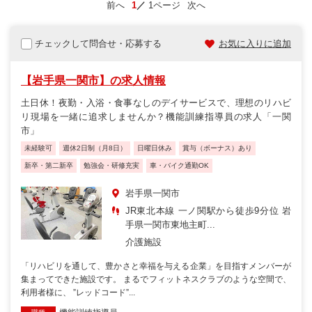
前へ
1
1ページ
次へ
チェックして問合せ・応募する
お気に入りに追加
【岩手県一関市】の求人情報
土日休！夜勤・入浴・食事なしのデイサービスで、理想のリハビ
リ現場を一緒に追求しませんか？機能訓練指導員の求人「一関
市」
未経験可
週休2日制（月8日）
日曜日休み
賞与（ボーナス）あり
新卒・第二新卒
勉強会・研修充実
車・バイク通勤OK
岩手県一関市
JR東北本線 一ノ関駅から徒歩9分位 岩
手県一関市東地主町...
介護施設
「リハビリを通して、豊かさと幸福を与える企業」を目指すメンバーが
集まってできた施設です。 まるでフィットネスクラブのような空間で、
利用者様に、 ”レッドコード”...