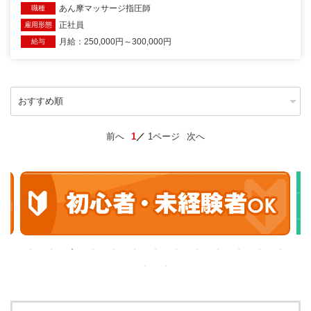
あん摩マッサージ指圧師
職種
正社員
雇用形態
月給：250,000円～300,000円
給与
前へ
1
1ページ
次へ