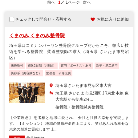
前へ
1
1ページ
次へ
チェックして問合せ・応募する
お気に入りに追加
くまのみ くまのみ整骨院
埼玉県口コミナンバーワン整骨院グループだからこそ、幅広い技
術を学べる整骨院、柔道整復師の求人（埼玉県 さいたま市見沼
区）
未経験可
週休2日制（月8日）
賞与（ボーナス）あり
新卒・第二新卒
美容系（美容鍼など）
勉強会・研修充実
埼玉県さいたま市見沼区東大宮
埼玉県 さいたま市見沼区 JR東北本線 東
大宮駅から徒歩2分...
接骨院・整骨院
鍼灸整骨院
【企業理念】 患者様と地域に愛され、 会社と社員の幸せを実現しま
す。 【ミッション】 地域の健康寿命向上により、笑顔あふれる幸せな
未来の創造に貢献します 上...