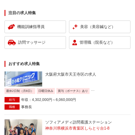
注目の求人特集
機能訓練指導員
美容（美容鍼など）
訪問マッサージ
管理職（院長など）
おすすめ求人特集
大阪府大阪市天王寺区の求人
...
週休2日制（月8日）
日曜日休み
賞与（ボーナス）あり
年収：4,302,000円～6,060,000円
給与
事務長
職種
ソフィアメディ訪問看護ステーション
神奈川県横浜市青葉区しらとり台1-8