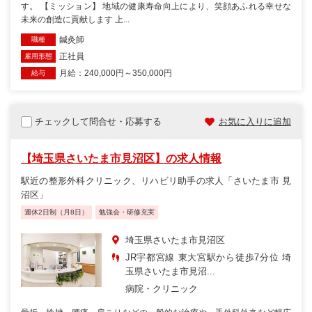
す。 【ミッション】 地域の健康寿命向上により、笑顔あふれる幸せな
未来の創造に貢献します 上...
鍼灸師
職種
正社員
雇用形態
月給：240,000円～350,000円
給与
チェックして問合せ・応募する
お気に入りに追加
【埼玉県さいたま市見沼区】の求人情報
駅近の整形外科クリニック、リハビリ助手の求人「さいたま市 見
沼区」
週休2日制（月8日）
勉強会・研修充実
埼玉県さいたま市見沼区
JR宇都宮線 東大宮駅から徒歩7分位 埼
玉県さいたま市見沼...
病院・クリニック