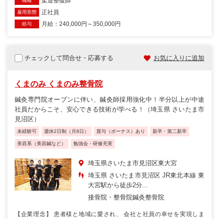
柔道整復師
職種
正社員
雇用形態
月給：240,000円～350,000円
給与
チェックして問合せ・応募する
お気に入りに追加
くまのみ くまのみ整骨院
鍼灸専門院オープンに伴い、鍼灸師採用強化中！半分以上が中途
社員だからこそ、安心できる技術が学べる！（埼玉県 さいたま市
見沼区）
未経験可
週休2日制（月8日）
賞与（ボーナス）あり
新卒・第二新卒
美容系（美容鍼など）
勉強会・研修充実
埼玉県さいたま市見沼区東大宮
埼玉県 さいたま市見沼区 JR東北本線 東
大宮駅から徒歩2分...
接骨院・整骨院
鍼灸整骨院
【企業理念】 患者様と地域に愛され、 会社と社員の幸せを実現しま