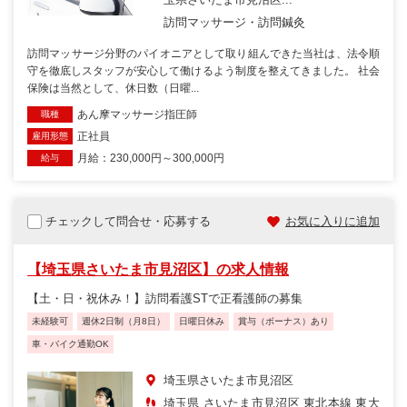
訪問マッサージ・訪問鍼灸
訪問マッサージ分野のパイオニアとして取り組んできた当社は、法令順
守を徹底しスタッフが安心して働けるよう制度を整えてきました。 社会
保険は当然として、休日数（日曜...
あん摩マッサージ指圧師
職種
正社員
雇用形態
月給：230,000円～300,000円
給与
チェックして問合せ・応募する
お気に入りに追加
【埼玉県さいたま市見沼区】の求人情報
【土・日・祝休み！】訪問看護STで正看護師の募集
未経験可
週休2日制（月8日）
日曜日休み
賞与（ボーナス）あり
車・バイク通勤OK
埼玉県さいたま市見沼区
埼玉県 さいたま市見沼区 東北本線 東大