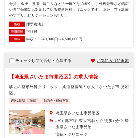
骨折、捻挫、腰痛、肩こりなどの一般的な治療や、手外科外来など幅広
い専門領域にも対応している整形外科クリニックです。 また、在宅診療
や訪問リハビリテーションも行い...
理学療法士
職種
正社員
雇用形態
年収：3,240,000円～4,500,000円
給与
チェックして問合せ・応募する
お気に入りに追加
【埼玉県さいたま市見沼区】の求人情報
駅近の整形外科クリニック、柔道整復師の求人「さいたま市 見沼
区」
週休2日制（月8日）
勉強会・研修充実
埼玉県さいたま市見沼区
JR宇都宮線 東大宮駅から徒歩7分位 埼
玉県さいたま市見沼...
病院・クリニック