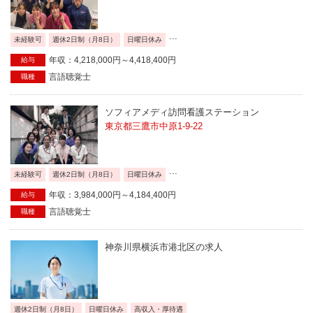
...
未経験可
週休2日制（月8日）
日曜日休み
年収：4,218,000円～4,418,400円
給与
言語聴覚士
職種
ソフィアメディ訪問看護ステーション
東京都三鷹市中原1-9-22
...
未経験可
週休2日制（月8日）
日曜日休み
年収：3,984,000円～4,184,400円
給与
言語聴覚士
職種
神奈川県横浜市港北区の求人
週休2日制（月8日）
日曜日休み
高収入・厚待遇