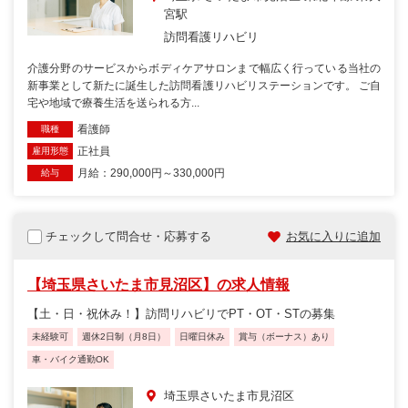
宮駅
訪問看護リハビリ
介護分野のサービスからボディケアサロンまで幅広く行っている当社の
新事業として新たに誕生した訪問看護リハビリステーションです。 ご自
宅や地域で療養生活を送られる方...
看護師
職種
正社員
雇用形態
月給：290,000円～330,000円
給与
チェックして問合せ・応募する
お気に入りに追加
【埼玉県さいたま市見沼区】の求人情報
【土・日・祝休み！】訪問リハビリでPT・OT・STの募集
未経験可
週休2日制（月8日）
日曜日休み
賞与（ボーナス）あり
車・バイク通勤OK
埼玉県さいたま市見沼区