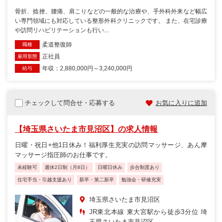
骨折、捻挫、腰痛、肩こりなどの一般的な治療や、手外科外来など幅広
い専門領域にも対応している整形外科クリニックです。 また、在宅診療
や訪問リハビリテーションも行い...
柔道整復師
職種
正社員
雇用形態
年収：2,880,000円～3,240,000円
給与
チェックして問合せ・応募する
お気に入りに追加
【埼玉県さいたま市見沼区】の求人情報
日曜・祝日+他1日休み！福利厚生充実の訪問マッサージ、あん摩
マッサージ指圧師のお仕事です。
未経験可
週休2日制（月8日）
日曜日休み
歩合制度あり
住宅手当・引越支援あり
新卒・第二新卒
勉強会・研修充実
埼玉県さいたま市見沼区
JR東北本線 東大宮駅から徒歩3分位 埼
玉県さいたま市見沼区...