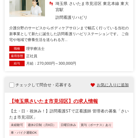
埼玉県 さいたま市見沼区 東北本線 東大
宮駅
訪問看護リハビリ
介護分野のサービスからボディケアサロンまで幅広く行っている当社の
新事業として新たに誕生した訪問看護リハビリステーションです。 ご自
宅や地域で療養生活を送られる方...
理学療法士
職種
正社員
雇用形態
月給：270,000円～300,000円
給与
チェックして問合せ・応募する
お気に入りに追加
【埼玉県さいたま市見沼区】の求人情報
【土・日・祝休み！】訪問看護STで正看護師 管理者の募集「さい
たま市見沼区」
未経験可
週休2日制（月8日）
日曜日休み
賞与（ボーナス）あり
車・バイク通勤OK