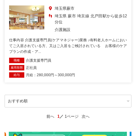
埼玉県蕨市
埼玉県 蕨市 埼京線 北戸田駅から徒歩12
分位
介護施設
仕事内容 介護支援専門員(ケアマネジャー)業務 ♪有料老人ホームにおい
てご入居されている方、又はご入居をご検討されている お客様のケア
プランの作成・ア...
介護支援専門員
職種
正社員
雇用形態
月給：280,000円～300,000円
給与
前へ
1
1ページ
次へ