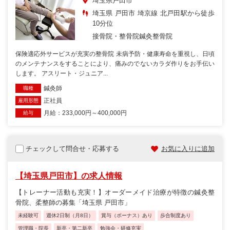
埼玉県戸田市
埼玉県 戸田市 埼京線 北戸田駅から徒歩
10分位
接骨院・整骨院
鍼灸整骨院
保険適応外サービスが充実の整骨院 未病予防・健康寿命を重視し、日頃
のメンテナンスをすることにより、痛みのでないカラダ作りをお手伝い
します。 アスリート・ジュニア...
鍼灸師
職種
正社員
雇用形態
月給：233,000円～400,000円
給与
チェックして問合せ・応募する
お気に入りに追加
【埼玉県戸田市】の求人情報
【トレーナー活動も充実！】オーダーメイド治療が特徴の鍼灸整
骨院、柔整師の募集「埼玉県 戸田市」
未経験可
週休2日制（月8日）
賞与（ボーナス）あり
歩合制度あり
管理職・院長
新卒・第二新卒
勉強会・研修充実