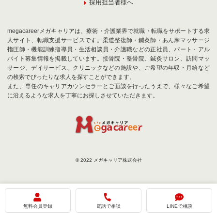
採用担当者様へ
megacareerメガキャリアは、療術・介護業界で就職・転職をサポートする求
人サイト、転職支援サービスです。柔道整復師・鍼灸師・あん摩マッサージ
指圧師・機能訓練指導員・生活相談員・介護職などの正社員、パート・アル
バイト募集情報を掲載しています。接骨院・整骨院、鍼灸サロン、訪問マッ
サージ、デイサービス、クリニックなどの施設や、ご希望の年収・月給など
の検索でぴったりな求人を探すことができます。
また、専任のキャリアカウンセラーとご面談を行ったうえで、様々なご希望
に沿えるような求人を丁寧にお探しさせていただきます。
© 2022 メガキャリア株式会社
お気に入りに追加
お問合せ
無料会員登録
電話で相談
LINEで相談