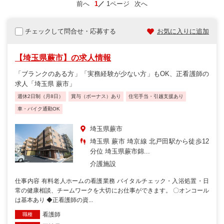
前へ
1
1ページ
次へ
チェックして問合せ・応募する
お気に入りに追加
【埼玉県蕨市】の求人情報
「ブランクのある方」「実務経験が少ない方」もOK、正看護師の
求人「埼玉県 蕨市」
週休2日制（月8日）
賞与（ボーナス）あり
住宅手当・引越支援あり
車・バイク通勤OK
埼玉県蕨市
埼玉県 蕨市 埼京線 北戸田駅から徒歩12
分位 埼玉県蕨市錦...
介護施設
仕事内容 有料老人ホームの看護業務 バイタルチェック・入浴処置・日
常の健康相談、チームワークを大切にお仕事ができます。 〇オンコール
は基本あり ◆正看護師の資...
看護師
職種