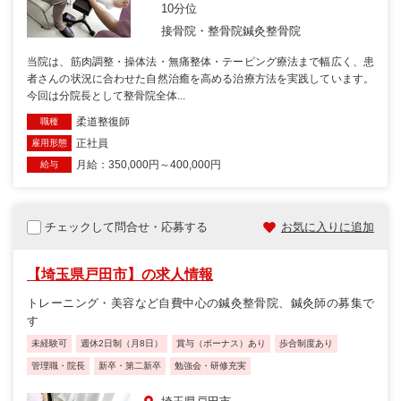
10分位
接骨院・整骨院
鍼灸整骨院
当院は、筋肉調整・操体法・無痛整体・テーピング療法まで幅広く、患
者さんの状況に合わせた自然治癒を高める治療方法を実践しています。
今回は分院長として整骨院全体...
柔道整復師
職種
正社員
雇用形態
月給：350,000円～400,000円
給与
チェックして問合せ・応募する
お気に入りに追加
【埼玉県戸田市】の求人情報
トレーニング・美容など自費中心の鍼灸整骨院、鍼灸師の募集で
す
未経験可
週休2日制（月8日）
賞与（ボーナス）あり
歩合制度あり
管理職・院長
新卒・第二新卒
勉強会・研修充実