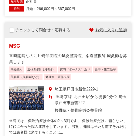
正社員
雇用形態
月給：266,000円～367,000円
給与
チェックして問合せ・応募する
お気に入りに追加
MSG
10時開院なのに19時半閉院の鍼灸整骨院、柔道整復師 鍼灸師を募
集します
未経験可
週休2日制（月8日）
賞与（ボーナス）あり
新卒・第二新卒
美容系（美容鍼など）
勉強会・研修充実
埼玉県戸田市新曽2229-1
JR埼京線 北戸田駅から徒歩1分位 埼玉
県戸田市新曽222...
接骨院・整骨院
鍼灸整骨院
当院では、保険治療は全体の2～3割です。 保険治療だけに頼らない、
時代に合った院の運営をしています。 技術、知識は当たり前でそれだけ
では患者様に来てもらうことは...