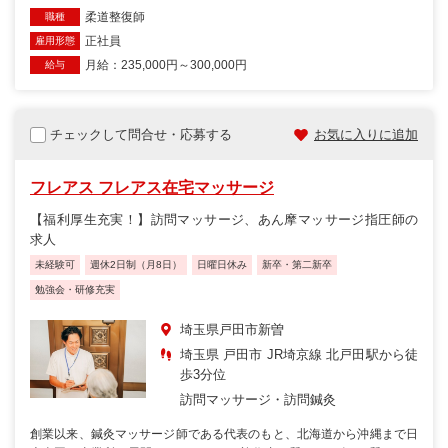
柔道整復師
職種
正社員
雇用形態
月給：235,000円～300,000円
給与
チェックして問合せ・応募する
お気に入りに追加
フレアス フレアス在宅マッサージ
【福利厚生充実！】訪問マッサージ、あん摩マッサージ指圧師の
求人
未経験可
週休2日制（月8日）
日曜日休み
新卒・第二新卒
勉強会・研修充実
埼玉県戸田市新曽
埼玉県 戸田市 JR埼京線 北戸田駅から徒
歩3分位
訪問マッサージ・訪問鍼灸
創業以来、鍼灸マッサージ師である代表のもと、北海道から沖縄まで日