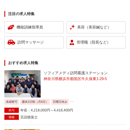
注目の求人特集
機能訓練指導員
美容（美容鍼など）
訪問マッサージ
管理職（院長など）
おすすめ求人特集
ソフィアメディ訪問看護ステーション
神奈川県横浜市都筑区牛久保東1-29-5
...
未経験可
週休2日制（月8日）
日曜日休み
年収：4,218,000円～4,418,400円
給与
言語聴覚士
職種