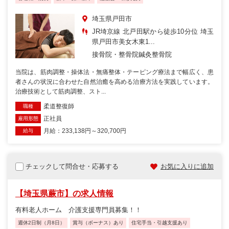
埼玉県戸田市
JR埼京線 北戸田駅から徒歩10分位 埼玉
県戸田市美女木東1...
接骨院・整骨院
鍼灸整骨院
当院は、筋肉調整・操体法・無痛整体・テーピング療法まで幅広く、患
者さんの状況に合わせた自然治癒を高める治療方法を実践しています。
治療技術として筋肉調整、スト...
柔道整復師
職種
正社員
雇用形態
月給：233,138円～320,700円
給与
チェックして問合せ・応募する
お気に入りに追加
【埼玉県蕨市】の求人情報
有料老人ホーム 介護支援専門員募集！！
週休2日制（月8日）
賞与（ボーナス）あり
住宅手当・引越支援あり