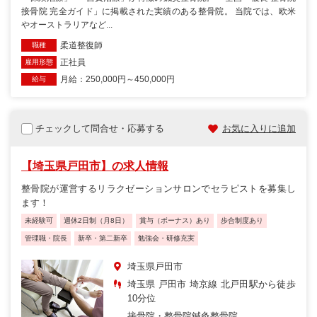
接骨院 完全ガイド」に掲載された実績のある整骨院。 当院では、欧米
やオーストラリアなど...
柔道整復師
職種
正社員
雇用形態
月給：250,000円～450,000円
給与
チェックして問合せ・応募する
お気に入りに追加
【埼玉県戸田市】の求人情報
整骨院が運営するリラクゼーションサロンでセラピストを募集し
ます！
未経験可
週休2日制（月8日）
賞与（ボーナス）あり
歩合制度あり
管理職・院長
新卒・第二新卒
勉強会・研修充実
埼玉県戸田市
埼玉県 戸田市 埼京線 北戸田駅から徒歩
10分位
接骨院・整骨院
鍼灸整骨院