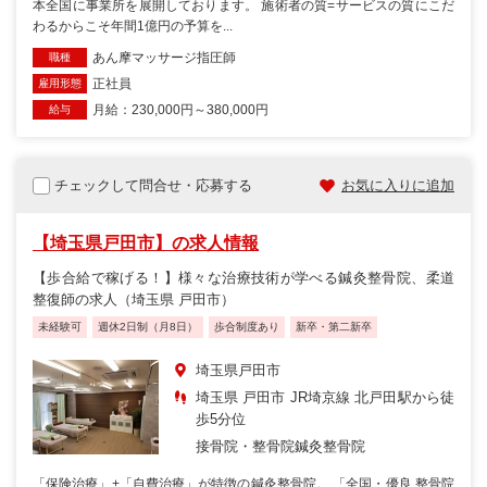
本全国に事業所を展開しております。 施術者の質=サービスの質にこだ
わるからこそ年間1億円の予算を...
あん摩マッサージ指圧師
職種
正社員
雇用形態
月給：230,000円～380,000円
給与
チェックして問合せ・応募する
お気に入りに追加
【埼玉県戸田市】の求人情報
【歩合給で稼げる！】様々な治療技術が学べる鍼灸整骨院、柔道
整復師の求人（埼玉県 戸田市）
未経験可
週休2日制（月8日）
歩合制度あり
新卒・第二新卒
埼玉県戸田市
埼玉県 戸田市 JR埼京線 北戸田駅から徒
歩5分位
接骨院・整骨院
鍼灸整骨院
「保険治療」+「自費治療」が特徴の鍼灸整骨院。 「全国・優良 整骨院