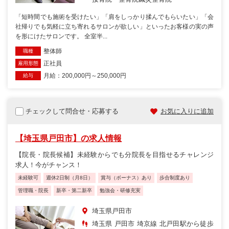
「短時間でも施術を受けたい」「肩をしっかり揉んでもらいたい」「会
社帰りでも気軽に立ち寄れるサロンが欲しい」といったお客様の実の声
を形にけたサロンです。 全室半...
整体師
職種
正社員
雇用形態
月給：200,000円～250,000円
給与
チェックして問合せ・応募する
お気に入りに追加
【埼玉県戸田市】の求人情報
【院長・院長候補】未経験からでも分院長を目指せるチャレンジ
求人！今がチャンス！
未経験可
週休2日制（月8日）
賞与（ボーナス）あり
歩合制度あり
管理職・院長
新卒・第二新卒
勉強会・研修充実
埼玉県戸田市
埼玉県 戸田市 埼京線 北戸田駅から徒歩