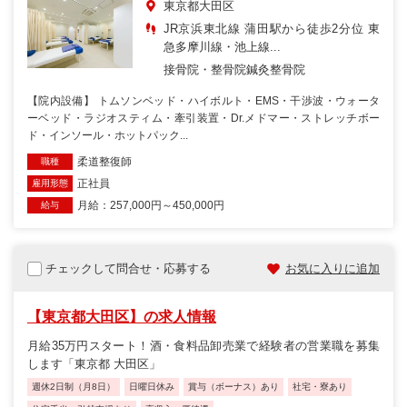
東京都大田区
JR京浜東北線 蒲田駅から徒歩2分位 東
急多摩川線・池上線...
接骨院・整骨院
鍼灸整骨院
【院内設備】 トムソンベッド・ハイボルト・EMS・干渉波・ウォータ
ーベッド・ラジオスティム・牽引装置・Dr.メドマー・ストレッチボー
ド・インソール・ホットパック...
柔道整復師
職種
正社員
雇用形態
月給：257,000円～450,000円
給与
チェックして問合せ・応募する
お気に入りに追加
【東京都大田区】の求人情報
月給35万円スタート！酒・食料品卸売業で経験者の営業職を募集
します「東京都 大田区」
週休2日制（月8日）
日曜日休み
賞与（ボーナス）あり
社宅・寮あり