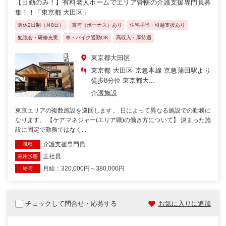
【日勤のみ！】有料老人ホームでエリア管轄の介護支援専門員募
集！！「東京都 大田区」
週休2日制（月8日）
賞与（ボーナス）あり
住宅手当・引越支援あり
勉強会・研修充実
車・バイク通勤OK
高収入・厚待遇
東京都大田区
東京都 大田区 京急本線 京急蒲田駅より
徒歩8分位 東京都大...
介護施設
東京エリアの複数施設を巡回します。 日によって異なる施設での勤務に
なります。 【ケアマネジャー(エリア職)の働き方について】 決まった施
設に固定で勤務ではなく...
介護支援専門員
職種
正社員
雇用形態
月給：320,000円～380,000円
給与
チェックして問合せ・応募する
お気に入りに追加