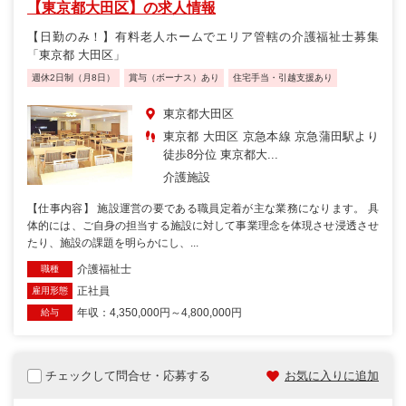
【東京都大田区】の求人情報
【日勤のみ！】有料老人ホームでエリア管轄の介護福祉士募集
「東京都 大田区」
週休2日制（月8日）
賞与（ボーナス）あり
住宅手当・引越支援あり
東京都大田区
東京都 大田区 京急本線 京急蒲田駅より
徒歩8分位 東京都大...
介護施設
【仕事内容】 施設運営の要である職員定着が主な業務になります。 具
体的には、ご自身の担当する施設に対して事業理念を体現させ浸透させ
たり、施設の課題を明らかにし、...
介護福祉士
職種
正社員
雇用形態
年収：4,350,000円～4,800,000円
給与
チェックして問合せ・応募する
お気に入りに追加