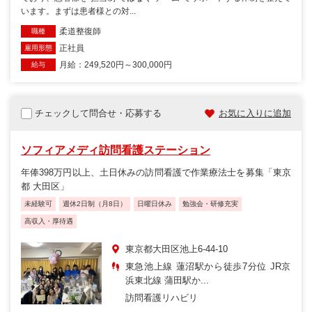
います。まずは患者様との対...
柔道整復師
職種
正社員
雇用形態
月給：249,520円～300,000円
給与
チェックして問合せ・応募する
お気に入りに追加
ソフィアメディ訪問看護ステーション
年俸398万円以上、土日休みの訪問看護で作業療法士を募集「東京
都 大田区」
未経験可
週休2日制（月8日）
日曜日休み
勉強会・研修充実
高収入・厚待遇
東京都大田区池上6-44-10
東急池上線 蓮沼駅から徒歩7分位 JR京
浜東北線 蒲田駅か...
訪問看護リハビリ