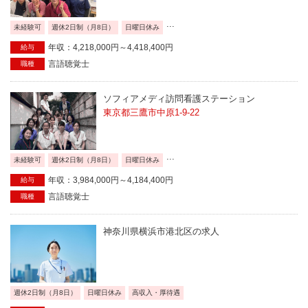
...
未経験可
週休2日制（月8日）
日曜日休み
年収：4,218,000円～4,418,400円
給与
言語聴覚士
職種
ソフィアメディ訪問看護ステーション
東京都三鷹市中原1-9-22
...
未経験可
週休2日制（月8日）
日曜日休み
年収：3,984,000円～4,184,400円
給与
言語聴覚士
職種
神奈川県横浜市港北区の求人
週休2日制（月8日）
日曜日休み
高収入・厚待遇