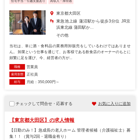
住宅手当・引越支援あり
高収入・厚待遇
東京都大田区
東急池上線 蓮沼駅から徒歩3分位 JR京
浜東北線 蒲田駅か...
その他
当社は、単に酒・食料品の業務用卸販売をしているわけではありませ
ん。 卸業という仕事を通じて、お客様である飲食店のオーナーのもとに
頻繁に足を運び、今、経営者の方が...
営業員
職種
正社員
雇用形態
月給：350,000円～
給与
チェックして問合せ・応募する
お気に入りに追加
【東京都大田区】の求人情報
【日勤のみ！】急成長の老人ホーム 管理者候補（介護福祉士）募
集！！（賞与2回・退職金有り）