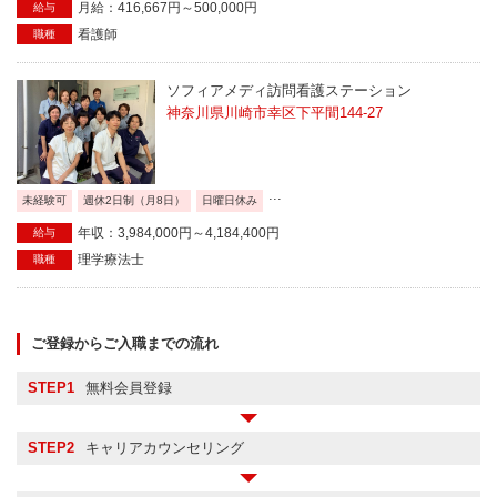
月給：416,667円～500,000円
給与
看護師
職種
ソフィアメディ訪問看護ステーション
神奈川県川崎市幸区下平間144-27
...
未経験可
週休2日制（月8日）
日曜日休み
年収：3,984,000円～4,184,400円
給与
理学療法士
職種
ご登録からご入職までの流れ
STEP1
無料会員登録
STEP2
キャリアカウンセリング