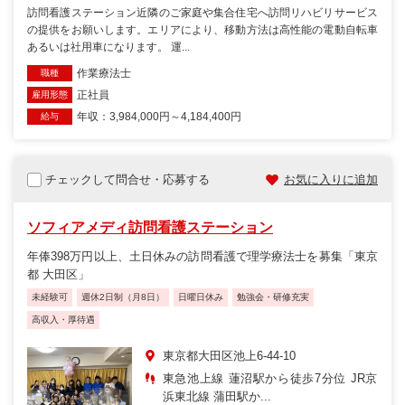
訪問看護ステーション近隣のご家庭や集合住宅へ訪問リハビリサービス
の提供をお願いします。エリアにより、移動方法は高性能の電動自転車
あるいは社用車になります。 運...
作業療法士
職種
正社員
雇用形態
年収：3,984,000円～4,184,400円
給与
チェックして問合せ・応募する
お気に入りに追加
ソフィアメディ訪問看護ステーション
年俸398万円以上、土日休みの訪問看護で理学療法士を募集「東京
都 大田区」
未経験可
週休2日制（月8日）
日曜日休み
勉強会・研修充実
高収入・厚待遇
東京都大田区池上6-44-10
東急池上線 蓮沼駅から徒歩7分位 JR京
浜東北線 蒲田駅か...