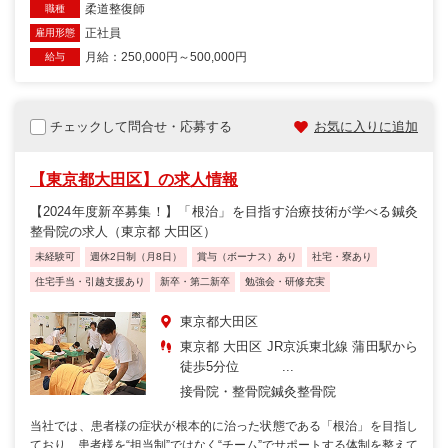
柔道整復師
職種
正社員
雇用形態
月給：250,000円～500,000円
給与
チェックして問合せ・応募する
お気に入りに追加
【東京都大田区】の求人情報
【2024年度新卒募集！】「根治」を目指す治療技術が学べる鍼灸
整骨院の求人（東京都 大田区）
未経験可
週休2日制（月8日）
賞与（ボーナス）あり
社宅・寮あり
住宅手当・引越支援あり
新卒・第二新卒
勉強会・研修充実
東京都大田区
東京都 大田区 JR京浜東北線 蒲田駅から
徒歩5分位 ...
接骨院・整骨院
鍼灸整骨院
当社では、患者様の症状が根本的に治った状態である「根治」を目指し
ており、患者様を“担当制”ではなく“チーム”でサポートする体制を整えて