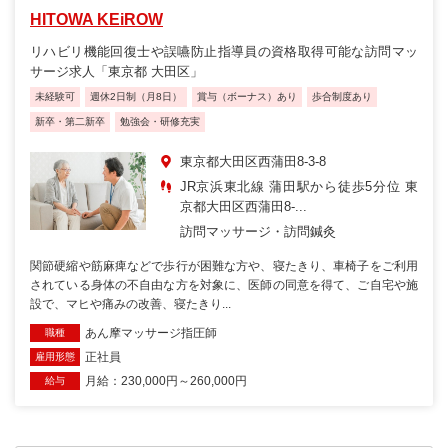
HITOWA KEiROW
リハビリ機能回復士や誤嚥防止指導員の資格取得可能な訪問マッ
サージ求人「東京都 大田区」
未経験可
週休2日制（月8日）
賞与（ボーナス）あり
歩合制度あり
新卒・第二新卒
勉強会・研修充実
東京都大田区西蒲田8-3-8
JR京浜東北線 蒲田駅から徒歩5分位 東
京都大田区西蒲田8-...
訪問マッサージ・訪問鍼灸
関節硬縮や筋麻痺などで歩行が困難な方や、寝たきり、車椅子をご利用
されている身体の不自由な方を対象に、医師の同意を得て、ご自宅や施
設で、マヒや痛みの改善、寝たきり...
あん摩マッサージ指圧師
職種
正社員
雇用形態
月給：230,000円～260,000円
給与