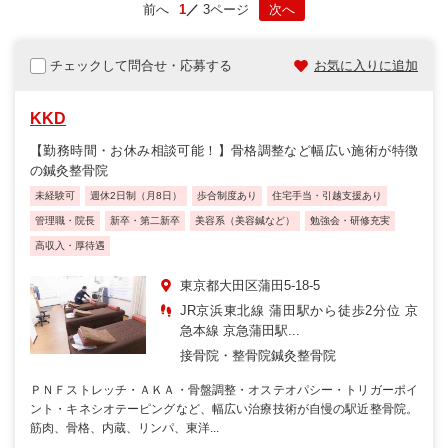
前へ
1
3ページ
次へ
チェックして問合せ・応募する
お気に入りに追加
KKD
【勤務時間・お休み相談可能！】骨格調整など幅広い施術が特徴
の鍼灸整骨院
未経験可
週休2日制（月8日）
歩合制度あり
住宅手当・引越支援あり
管理職・院長
新卒・第二新卒
美容系（美容鍼など）
勉強会・研修充実
高収入・厚待遇
東京都大田区蒲田5-18-5
JR京浜東北線 蒲田駅から徒歩2分位 京
急本線 京急蒲田駅...
接骨院・整骨院
鍼灸整骨院
ＰＮＦストレッチ・ＡＫＡ・骨盤調整・オステオパシー・トリガーポイ
ント・キネシオテーピングなど、幅広い治療技術が自慢の駅近整骨院。
筋肉、骨格、内蔵、リンパ、東洋...