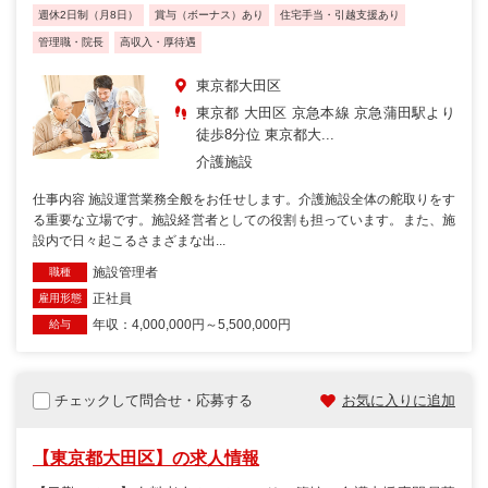
週休2日制（月8日）
賞与（ボーナス）あり
住宅手当・引越支援あり
管理職・院長
高収入・厚待遇
東京都大田区
東京都 大田区 京急本線 京急蒲田駅より
徒歩8分位 東京都大...
介護施設
仕事内容 施設運営業務全般をお任せします。介護施設全体の舵取りをす
る重要な立場です。施設経営者としての役割も担っています。また、施
設内で日々起こるさまざまな出...
施設管理者
職種
正社員
雇用形態
年収：4,000,000円～5,500,000円
給与
チェックして問合せ・応募する
お気に入りに追加
【東京都大田区】の求人情報