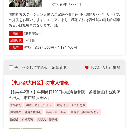
訪問看護リハビリ
訪問看護ステーション近隣のご家庭や集合住宅へ訪問リハビリサービス
の提供をお願いします。エリアにより、移動方法は高性能の電動自転車
あるいは社用車になります。 運...
理学療法士
職種
正社員
雇用形態
年収：3,984,000円～4,184,400円
給与
チェックして問合せ・応募する
お気に入りに追加
【東京都大田区】の求人情報
【賞与年2回！】年間休日120日の鍼灸接骨院、柔道整復師 鍼灸師
の求人「東京都 大田区」
未経験可
週休2日制（月8日）
賞与（ボーナス）あり
住宅手当・引越支援あり
新卒・第二新卒
美容系（美容鍼など）
勉強会・研修充実
高収入・厚待遇