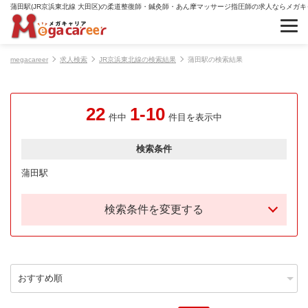
蒲田駅(JR京浜東北線 大田区)の柔道整復師・鍼灸師・あん摩マッサージ指圧師の求人ならメガキ
megacareer
求人検索
JR京浜東北線の検索結果
蒲田駅の検索結果
22
1-10
件中
件目を表示中
検索条件
蒲田駅
検索条件を変更する