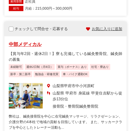
正社員
雇用形態
月給：215,000円～300,000円
給与
チェックして問合せ・応募する
お気に入りに追加
中部メディカル
【賞与年2回・週休2日！】寮も完備している鍼灸整骨院、鍼灸師
の募集
未経験可
週休2日制（月8日）
賞与（ボーナス）あり
社宅・寮あり
新卒・第二新卒
勉強会・研修充実
車・バイク通勤OK
山梨県甲府市中小河原町
山梨県 甲府市 身延線 甲斐住吉駅から徒
歩13分位
接骨院・整骨院
鍼灸整骨院
弊社は、鍼灸接骨院を中心に在宅鍼灸マッサージ、リラクゼーション、
介護分野の4本柱で地域の貢献を目指しています。 また、サッカークラ
ブを中心としたトレーナー活動も...