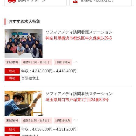
おすすめ求人特集
ソフィアメディ訪問看護ステーション
神奈川県横浜市都筑区牛久保東1-29-5
...
未経験可
週休2日制（月8日）
日曜日休み
年収：4,218,000円～4,418,400円
給与
言語聴覚士
職種
ソフィアメディ訪問看護ステーション
埼玉県川口市戸塚東1丁目24番8-3号
...
未経験可
週休2日制（月8日）
日曜日休み
年収：4,030,800円～4,231,200円
給与