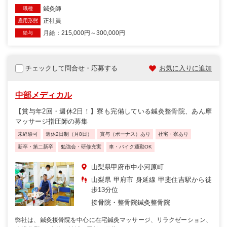
鍼灸師
職種
正社員
雇用形態
月給：215,000円～300,000円
給与
チェックして問合せ・応募する
お気に入りに追加
中部メディカル
【賞与年2回・週休2日！】寮も完備している鍼灸整骨院、あん摩
マッサージ指圧師の募集
未経験可
週休2日制（月8日）
賞与（ボーナス）あり
社宅・寮あり
新卒・第二新卒
勉強会・研修充実
車・バイク通勤OK
山梨県甲府市中小河原町
山梨県 甲府市 身延線 甲斐住吉駅から徒
歩13分位
接骨院・整骨院
鍼灸整骨院
弊社は、鍼灸接骨院を中心に在宅鍼灸マッサージ、リラクゼーション、