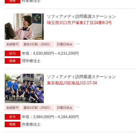
作業療法士
職種
ソフィアメディ訪問看護ステーション
埼玉県川口市戸塚東1丁目24番8-3号
...
未経験可
週休2日制（月8日）
日曜日休み
年収：4,030,800円～4,231,200円
給与
理学療法士
職種
ソフィアメディ訪問看護ステーション
東京都品川区南品川2-17-34
...
未経験可
週休2日制（月8日）
日曜日休み
年収：3,984,000円～4,184,400円
給与
作業療法士
職種