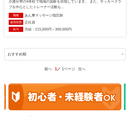
介護分野の4本柱で地域の貢献を目指しています。 また、サッカークラ
ブを中心としたトレーナー活動も...
あん摩マッサージ指圧師
職種
正社員
雇用形態
月給：215,000円～300,000円
給与
前へ
1
1ページ
次へ