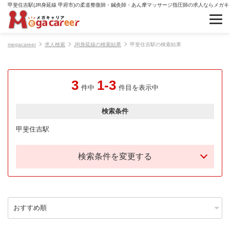
甲斐住吉駅(JR身延線 甲府市)の柔道整復師・鍼灸師・あん摩マッサージ指圧師の求人ならメガキ
megacareer
求人検索
JR身延線の検索結果
甲斐住吉駅の検索結果
3
1-3
件中
件目を表示中
検索条件
甲斐住吉駅
検索条件を変更する