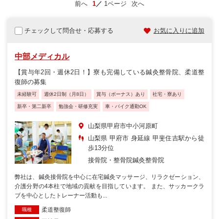
前へ
1
1ページ
次へ
チェックして問合せ・応募する
お気に入りに追加
中部メディカル
【賞与年2回・週休2日！】寮も完備している鍼灸整骨院、柔道整
復師の募集
未経験可
週休2日制（月8日）
賞与（ボーナス）あり
社宅・寮あり
新卒・第二新卒
勉強会・研修充実
車・バイク通勤OK
山梨県甲府市中小河原町
山梨県 甲府市 身延線 甲斐住吉駅から徒
歩13分位
接骨院・整骨院
鍼灸整骨院
弊社は、鍼灸接骨院を中心に在宅鍼灸マッサージ、リラクゼーション、
介護分野の4本柱で地域の貢献を目指しています。 また、サッカークラ
ブを中心としたトレーナー活動も...
柔道整復師
職種