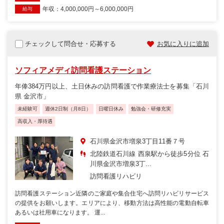
年収：4,000,000円～6,000,000円
給与
チェックして問合せ・応募する
お気に入りに追加
ソフィアメディ訪問看護ステーション
年俸384万円以上、土日休みの訪問看護で作業療法士を募集「石川
県 金沢市」
未経験可
週休2日制（月8日）
日曜日休み
勉強会・研修充実
高収入・厚待遇
石川県金沢市増泉3丁目11番７号
北陸鉄道石川線 西泉駅から徒歩5分位 石
川県金沢市増泉3丁...
訪問看護リハビリ
訪問看護ステーション近隣のご家庭や集合住宅へ訪問リハビリサービス
の提供をお願いします。エリアにより、移動方法は高性能の電動自転車
あるいは社用車になります。 運...