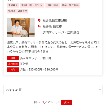
未経験可
週休2日制（月8日）
日曜日休み
新卒・第二新卒
勉強会・研修充実
福井県鯖江市旭町
福井県 鯖江市
訪問マッサージ・訪問鍼灸
創業以来、鍼灸マッサージ師である代表のもと、北海道から沖縄まで日
本全国に事業所を展開しております。 施術者の質=サービスの質にこだ
わるからこそ年間1億円の予算を...
あん摩マッサージ指圧師
職種
正社員
雇用形態
月給：230,000円～380,000円
給与
前へ
1
2ページ
次へ