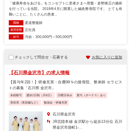
「健康寿命をあげる」をコンセプトに患者さまへ骨盤・姿勢矯正の施術
を行っている当院。 2018年4月に開業した鍼灸整骨院です。 とても有
難いことに、たくさんの患者...
柔道整復師
職種
正社員
雇用形態
月給：300,000円～500,000円
給与
チェックして問合せ・応募する
お気に入りに追加
【石川県金沢市】の求人情報
【賞与年2回！】研修充実・自費99％の接骨院、整体師 セラピス
トの募集「石川県 金沢市」
未経験可
週休2日制（月8日）
日曜日休み
賞与（ボーナス）あり
美容系（美容鍼など）
勉強会・研修充実
石川県金沢市
JR北陸本線 金沢駅から徒歩13分位 石川
県金沢市袋町1-...