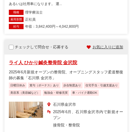
あるいは社用車になります。 運...
理学療法士
職種
正社員
雇用形態
年収：3,842,400円～4,042,800円
給与
チェックして問合せ・応募する
お気に入りに追加
ライ人 ひかり鍼灸整骨院 金沢院
2025年6月新規オープンの整骨院、オープニングスタッフ柔道整復
師の募集「石川県 金沢市」
日曜日休み
賞与（ボーナス）あり
歩合制度あり
住宅手当・引越支援あり
美容系（美容鍼など）
勉強会・研修充実
車・バイク通勤OK
石川県金沢市
2025年6月、石川県金沢市内で新規オー
プン
接骨院・整骨院