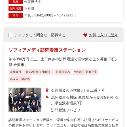
作業療法士
職種
正社員
雇用形態
年収：3,842,400円～4,042,800円
給与
チェックして問合せ・応募する
お気に入りに追加
ソフィアメディ訪問看護ステーション
年俸384万円以上、土日休みの訪問看護で理学療法士を募集「石川
県 金沢市」
未経験可
週休2日制（月8日）
日曜日休み
勉強会・研修充実
高収入・厚待遇
石川県金沢市増泉3丁目11番７号
北陸鉄道石川線 西泉駅から徒歩5分位 石
川県金沢市増泉3丁...
訪問看護リハビリ
訪問看護ステーション近隣のご家庭や集合住宅へ訪問リハビリサービス
の提供をお願いします。エリアにより、移動方法は高性能の電動自転車