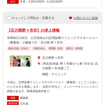
年収：3,850,000円～4,100,000円
給与
チェックして問合せ・応募する
お気に入りに追加
【石川県野々市市】の求人情報
年間休日124日、土日祝休みの訪問診療クリニックでマネージャー
（事務長）の募集です「石川県 野々市市」
週休2日制（月8日）
日曜日休み
管理職・院長
高収入・厚待遇
石川県野々市市
JR北陸本線 野々市駅から車で5分位 石
川県野々市市郷二丁...
病院・クリニック
今回は、訪問診療クリニックのマネージャー（事務長）としてご入社い
ただける方を募集します。 店長やSVなど、メンバーマネジメントのご
経験がある方、医療資格保持者で...
事務長
職種
正社員
雇用形態