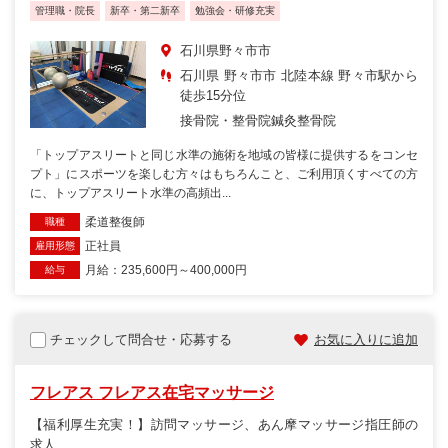
管理職・院長
新卒・第二新卒
勉強会・研修充実
石川県野々市市
石川県 野々市市 北陸本線 野々市駅から
徒歩15分位
接骨院・整骨院
鍼灸整骨院
「トップアスリートと同じ水準の施術を地域の皆様に提供するをコンセ
プト」にスポーツを楽しむ方々はもちろんこと、ご利用頂くすべての方
に、トップアスリート水準の高頻出...
柔道整復師
職種
正社員
雇用形態
月給：235,600円～400,000円
給与
チェックして問合せ・応募する
お気に入りに追加
フレアス フレアス在宅マッサージ
【福利厚生充実！】訪問マッサージ、あん摩マッサージ指圧師の
求人