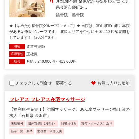
JR北陸本線 金沢駅から徒歩13分位 石川
県金沢市袋町1-...
接骨院・整骨院
★【ゆめたか接骨院グループについて】★ 当院は、富山県富山市に本院
がある治療院グループです。 北陸エリアを中心に全国に12店舗展開を
しています！（2024年6月...
柔道整復師
職種
正社員
雇用形態
月給：240,000円～413,000円
給与
チェックして問合せ・応募する
お気に入りに追加
フレアス フレアス在宅マッサージ
【福利厚生充実！】訪問マッサージ、あん摩マッサージ指圧師の
求人「石川県 金沢市」
未経験可
週休2日制（月8日）
日曜日休み
賞与（ボーナス）あり
新卒・第二新卒
勉強会・研修充実