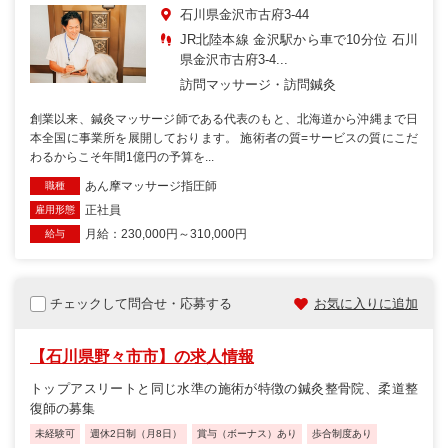
石川県金沢市古府3-44
JR北陸本線 金沢駅から車で10分位 石川
県金沢市古府3-4...
訪問マッサージ・訪問鍼灸
創業以来、鍼灸マッサージ師である代表のもと、北海道から沖縄まで日
本全国に事業所を展開しております。 施術者の質=サービスの質にこだ
わるからこそ年間1億円の予算を...
あん摩マッサージ指圧師
職種
正社員
雇用形態
月給：230,000円～310,000円
給与
チェックして問合せ・応募する
お気に入りに追加
【石川県野々市市】の求人情報
トップアスリートと同じ水準の施術が特徴の鍼灸整骨院、柔道整
復師の募集
未経験可
週休2日制（月8日）
賞与（ボーナス）あり
歩合制度あり