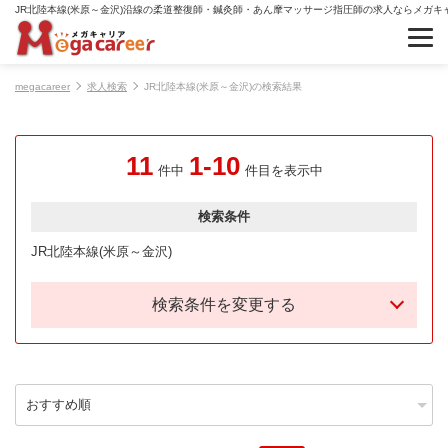
JR北陸本線(米原～金沢)沿線の柔道整復師・鍼灸師・あん摩マッサージ指圧師の求人ならメガキ
megacareer
求人検索
JR北陸本線(米原～金沢)の検索結果
11
1-10
件中
件目を表示中
検索条件
JR北陸本線(米原～金沢)
検索条件を変更する