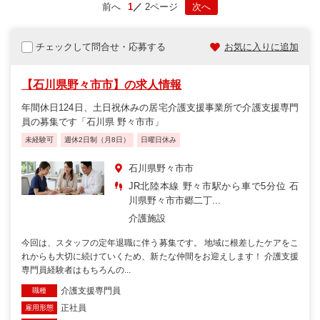
前へ
1
2ページ
次へ
チェックして問合せ・応募する
お気に入りに追加
【石川県野々市市】の求人情報
年間休日124日、土日祝休みの居宅介護支援事業所で介護支援専門
員の募集です「石川県 野々市市」
未経験可
週休2日制（月8日）
日曜日休み
石川県野々市市
JR北陸本線 野々市駅から車で5分位 石
川県野々市市郷二丁...
介護施設
今回は、スタッフの定年退職に伴う募集です。 地域に根差したケアをこ
れからも大切に続けていくため、新たな仲間をお迎えします！ 介護支援
専門員経験者はもちろんの...
介護支援専門員
職種
正社員
雇用形態