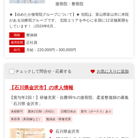
接骨院・整骨院
★【ゆめたか接骨院グループについて】★ 当院は、富山県富山市に本院
がある治療院グループです。 北陸エリアを中心に全国に12店舗展開を
しています！（2024年6月...
整体師
職種
正社員
雇用形態
月給：220,000円～300,000円
給与
チェックして問合せ・応募する
お気に入りに追加
【石川県金沢市】の求人情報
【賞与年2回！】研修充実・自費99％の接骨院、柔道整復師の募集
「石川県 金沢市」
未経験可
週休2日制（月8日）
日曜日休み
賞与（ボーナス）あり
美容系（美容鍼など）
勉強会・研修充実
石川県金沢市