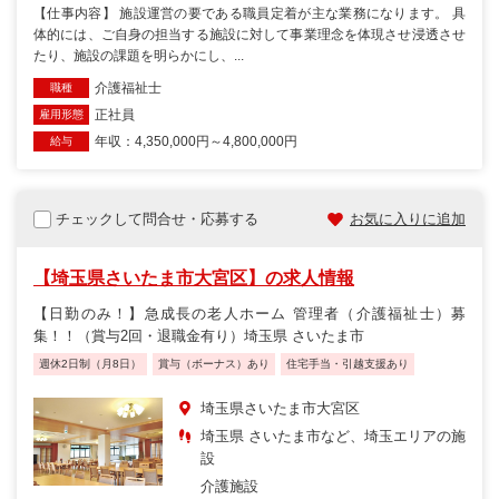
【仕事内容】 施設運営の要である職員定着が主な業務になります。 具
体的には、ご自身の担当する施設に対して事業理念を体現させ浸透させ
たり、施設の課題を明らかにし、...
介護福祉士
職種
正社員
雇用形態
年収：4,350,000円～4,800,000円
給与
チェックして問合せ・応募する
お気に入りに追加
【埼玉県さいたま市大宮区】の求人情報
【日勤のみ！】急成長の老人ホーム 管理者（介護福祉士）募
集！！（賞与2回・退職金有り）埼玉県 さいたま市
週休2日制（月8日）
賞与（ボーナス）あり
住宅手当・引越支援あり
埼玉県さいたま市大宮区
埼玉県 さいたま市など、埼玉エリアの施
設
介護施設