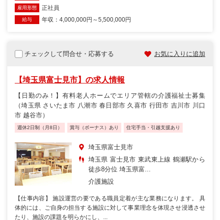
正社員
雇用形態
年収：4,000,000円～5,500,000円
給与
チェックして問合せ・応募する
お気に入りに追加
【埼玉県富士見市】の求人情報
【日勤のみ！】有料老人ホームでエリア管轄の介護福祉士募集
（埼玉県 さいたま市 八潮市 春日部市 久喜市 行田市 吉川市 川口
市 越谷市）
週休2日制（月8日）
賞与（ボーナス）あり
住宅手当・引越支援あり
埼玉県富士見市
埼玉県 富士見市 東武東上線 鶴瀬駅から
徒歩8分位 埼玉県富...
介護施設
【仕事内容】 施設運営の要である職員定着が主な業務になります。 具
体的には、ご自身の担当する施設に対して事業理念を体現させ浸透させ
たり、施設の課題を明らかにし、...