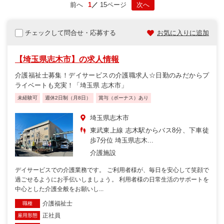
前へ
1
15ページ
次へ
チェックして問合せ・応募する
お気に入りに追加
【埼玉県志木市】の求人情報
介護福祉士募集！デイサービスの介護職求人☆日勤のみだからプ
ライベートも充実！「埼玉県 志木市」
未経験可
週休2日制（月8日）
賞与（ボーナス）あり
埼玉県志木市
東武東上線 志木駅からバス8分、下車徒
歩7分位 埼玉県志木...
介護施設
デイサービスでの介護業務です。 ご利用者様が、毎日を安心して笑顔で
過ごせるようにお手伝いしましょう。 利用者様の日常生活のサポートを
中心とした介護全般をお願いし...
介護福祉士
職種
正社員
雇用形態