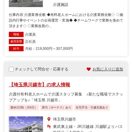
介護施設
仕事内容 介護業務全般 ◆有料老人ホームにおける介護業務全般◇ ◇施
設内行事やイベントの企画運営・実施◆ ◆チームワークで業務を進めて
頂きます◇ ◇業務改善の...
介護員
職種
正社員
雇用形態
月給：219,000円～307,000円
給与
チェックして問合せ・応募する
お気に入りに追加
【埼玉県川越市】の求人情報
介護付有料老人ホームで介護スタッフ募集 ♪新たな職場でステッ
プアップを♪「埼玉県 川越市」
週休2日制（月8日）
賞与（ボーナス）あり
住宅手当・引越支援あり
埼玉県川越市
東武東上線・JR川越線 川越駅よりバス