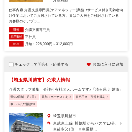
仕事内容 介護支援専門員(ケアマネジャー)業務 ♪サービス付き高齢者向
け住宅においてご入居されている方、又はご入居をご検討されている
お客様のケアプラ...
介護支援専門員
職種
正社員
雇用形態
月給：226,000円～312,000円
給与
チェックして問合せ・応募する
お気に入りに追加
【埼玉県川越市】の求人情報
介護スタッフ募集 介護付有料老人ホームです♪「埼玉県 川越市」
週休2日制（月8日）
賞与（ボーナス）あり
住宅手当・引越支援あり
車・バイク通勤OK
埼玉県川越市
東武東上線 川越駅からバスで10分、下
車徒歩5分位 ※車通勤...