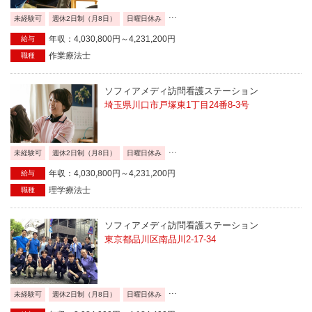
...
未経験可
週休2日制（月8日）
日曜日休み
年収：4,030,800円～4,231,200円
給与
作業療法士
職種
ソフィアメディ訪問看護ステーション
埼玉県川口市戸塚東1丁目24番8-3号
...
未経験可
週休2日制（月8日）
日曜日休み
年収：4,030,800円～4,231,200円
給与
理学療法士
職種
ソフィアメディ訪問看護ステーション
東京都品川区南品川2-17-34
...
未経験可
週休2日制（月8日）
日曜日休み