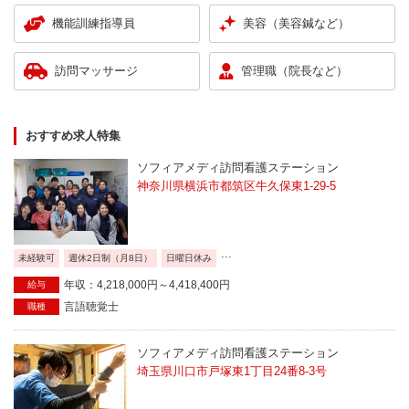
機能訓練指導員
美容（美容鍼など）
訪問マッサージ
管理職（院長など）
おすすめ求人特集
ソフィアメディ訪問看護ステーション
神奈川県横浜市都筑区牛久保東1-29-5
...
未経験可
週休2日制（月8日）
日曜日休み
年収：4,218,000円～4,418,400円
給与
言語聴覚士
職種
ソフィアメディ訪問看護ステーション
埼玉県川口市戸塚東1丁目24番8-3号