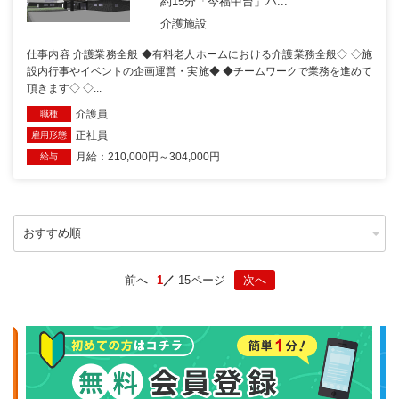
約15分「今福中台」バ...
介護施設
仕事内容 介護業務全般 ◆有料老人ホームにおける介護業務全般◇ ◇施
設内行事やイベントの企画運営・実施◆ ◆チームワークで業務を進めて
頂きます◇ ◇...
介護員
職種
正社員
雇用形態
月給：210,000円～304,000円
給与
前へ
1
15ページ
次へ