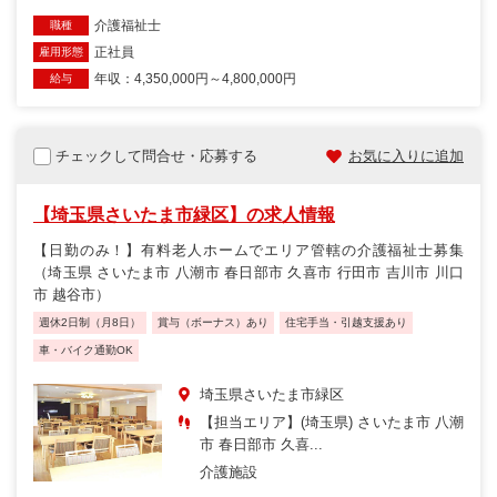
介護福祉士
職種
正社員
雇用形態
年収：4,350,000円～4,800,000円
給与
チェックして問合せ・応募する
お気に入りに追加
【埼玉県さいたま市緑区】の求人情報
【日勤のみ！】有料老人ホームでエリア管轄の介護福祉士募集
（埼玉県 さいたま市 八潮市 春日部市 久喜市 行田市 吉川市 川口
市 越谷市）
週休2日制（月8日）
賞与（ボーナス）あり
住宅手当・引越支援あり
車・バイク通勤OK
埼玉県さいたま市緑区
【担当エリア】(埼玉県) さいたま市 八潮
市 春日部市 久喜...
介護施設