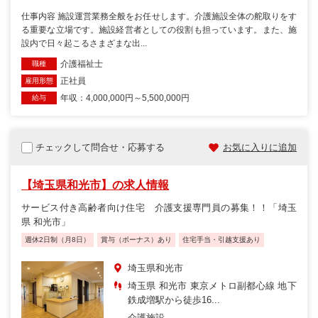
仕事内容 施設運営業務全般をお任せします。介護施設全体の舵取りをす
る重要な立場です。施設経営者としての役割も担っています。また、施
設内で日々起こるさまざまな出...
介護福祉士
職種
正社員
雇用形態
年収：4,000,000円～5,500,000円
給与
チェックして問合せ・応募する
お気に入りに追加
【埼玉県和光市】の求人情報
サービス付き高齢者向け住宅 介護支援専門員の募集！！「埼玉
県 和光市」
週休2日制（月8日）
賞与（ボーナス）あり
住宅手当・引越支援あり
埼玉県和光市
埼玉県 和光市 東京メトロ副都心線 地下
鉄成増駅から徒歩16...
介護施設