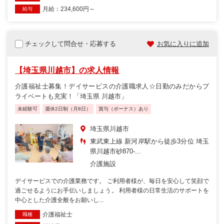
月給：234,600円～
給与
チェックして問合せ・応募する
お気に入りに追加
【埼玉県川越市】の求人情報
介護福祉士募集！デイサービスの介護職求人☆日勤のみだからプ
ライベートも充実！「埼玉県 川越市」
未経験可
週休2日制（月8日）
賞与（ボーナス）あり
埼玉県川越市
東武東上線 新河岸駅から徒歩3分位 埼玉
県川越市砂870-...
介護施設
デイサービスでの介護業務です。 ご利用者様が、毎日を安心して笑顔で
過ごせるようにお手伝いしましょう。 利用者様の日常生活のサポートを
中心とした介護全般をお願いし...
介護福祉士
職種