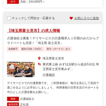
月給：244,600円～
給与
チェックして問合せ・応募する
お気に入りに追加
【埼玉県富士見市】の求人情報
介護福祉士募集！デイサービスの介護職求人☆日勤のみだからプ
ライベートも充実！「埼玉県 富士見市」
未経験可
週休2日制（月8日）
賞与（ボーナス）あり
埼玉県富士見市
東武東上線 みずほ台駅から徒歩5分位 埼
玉県富士見市東みず...
介護施設
デイサービスでの介護業務です。 ご利用者様が、毎日を安心して笑顔で
過ごせるようにお手伝いしましょう。 利用者様の日常生活のサポートを
中心とした介護全般をお願いし...
介護福祉士
職種
正社員
雇用形態