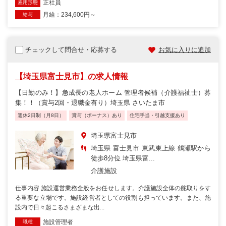
正社員
雇用形態
月給：234,600円～
給与
チェックして問合せ・応募する
お気に入りに追加
【埼玉県富士見市】の求人情報
【日勤のみ！】急成長の老人ホーム 管理者候補（介護福祉士）募
集！！（賞与2回・退職金有り）埼玉県 さいたま市
週休2日制（月8日）
賞与（ボーナス）あり
住宅手当・引越支援あり
埼玉県富士見市
埼玉県 富士見市 東武東上線 鶴瀬駅から
徒歩8分位 埼玉県富...
介護施設
仕事内容 施設運営業務全般をお任せします。介護施設全体の舵取りをす
る重要な立場です。施設経営者としての役割も担っています。また、施
設内で日々起こるさまざまな出...
施設管理者
職種