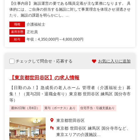
【仕事内容】 施設運営の要である職員定着が主な業務になります。 具
体的には、ご自身の担当する施設に対して事業理念を体現させ浸透させ
たり、施設の課題を明らかにし、...
介護福祉士
職種
正社員
雇用形態
年収：4,350,000円～4,800,000円
給与
チェックして問合せ・応募する
お気に入りに追加
【東京都世田谷区】の求人情報
【日勤のみ！】急成長の老人ホーム 管理者（介護福祉士）募
集！！（賞与2回・退職金有り）東京都 世田谷区 練馬区 国分寺市
等）
週休2日制（月8日）
賞与（ボーナス）あり
住宅手当・引越支援あり
東京都世田谷区
東京都 世田谷区 練馬区 国分寺市など、
東京エリアの介護施設...