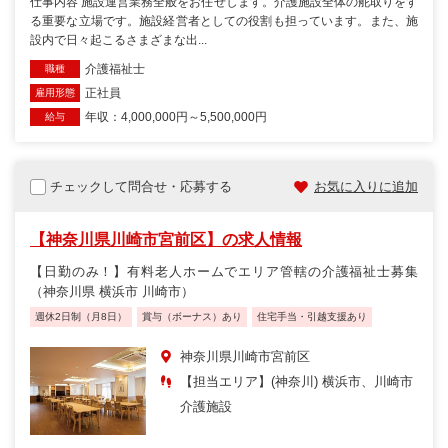
仕事内容 施設運営業務全般をお任せします。介護施設全体の舵取りをす
る重要な立場です。施設経営者としての役割も担っています。また、施
設内で日々起こるさまざまな出...
介護福祉士
職種
正社員
雇用形態
年収：4,000,000円～5,500,000円
給与
チェックして問合せ・応募する
お気に入りに追加
【神奈川県川崎市宮前区】の求人情報
【日勤のみ！】有料老人ホームでエリア管轄の介護福祉士募集
（神奈川県 横浜市 川崎市）
週休2日制（月8日）
賞与（ボーナス）あり
住宅手当・引越支援あり
神奈川県川崎市宮前区
【担当エリア】(神奈川) 横浜市、川崎市
介護施設