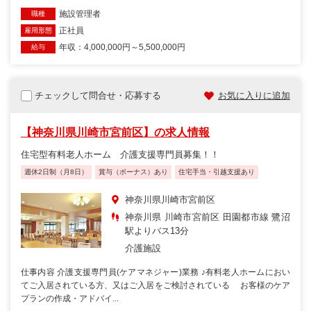
施設管理者
職種
正社員
雇用形態
年収：4,000,000円～5,500,000円
給与
チェックして問合せ・応募する
お気に入りに追加
【神奈川県川崎市宮前区】の求人情報
住宅型有料老人ホーム 介護支援専門員募集！！
週休2日制（月8日）
賞与（ボーナス）あり
住宅手当・引越支援あり
神奈川県川崎市宮前区
神奈川県 川崎市宮前区 田園都市線 鷺沼
駅よりバス13分
介護施設
仕事内容 介護支援専門員(ケアマネジャー)業務 ♪有料老人ホームにおい
てご入居されている方、又はご入居をご検討されている お客様のケア
プランの作成・アドバイ...