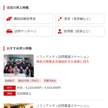
注目の求人特集
機能訓練指導員
美容（美容鍼など）
訪問マッサージ
管理職（院長など）
おすすめ求人特集
ソフィアメディ訪問看護ステーション
神奈川県横浜市都筑区牛久保東1-29-5
...
未経験可
週休2日制（月8日）
日曜日休み
年収：4,218,000円～4,418,400円
給与
言語聴覚士
職種
ソフィアメディ訪問看護ステーション