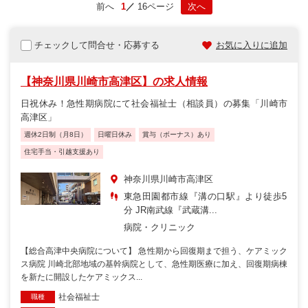
前へ
1
16ページ
次へ
チェックして問合せ・応募する
お気に入りに追加
【神奈川県川崎市高津区】の求人情報
日祝休み！急性期病院にて社会福祉士（相談員）の募集「川崎市
高津区」
週休2日制（月8日）
日曜日休み
賞与（ボーナス）あり
住宅手当・引越支援あり
神奈川県川崎市高津区
東急田園都市線『溝の口駅』より徒歩5
分 JR南武線『武蔵溝...
病院・クリニック
【総合高津中央病院について】 急性期から回復期まで担う、ケアミック
ス病院 川崎北部地域の基幹病院として、急性期医療に加え、回復期病棟
を新たに開設したケアミックス...
社会福祉士
職種