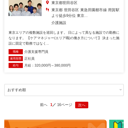
東京都世田谷区
東京都 世田谷区 東急田園都市線 用賀駅
より徒歩9分位 東京...
介護施設
東京エリアの複数施設を巡回します。 日によって異なる施設での勤務に
なります。 【ケアマネジャー(エリア職)の働き方について】 決まった施
設に固定で勤務ではなく...
介護支援専門員
職種
正社員
雇用形態
月給：320,000円～380,000円
給与
前へ
1
16ページ
次へ