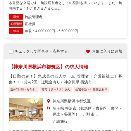
る重要な立場です。施設経営者としての役割も担っています。また、施
設内で日々起こるさまざまな出...
施設管理者
職種
正社員
雇用形態
年収：4,000,000円～5,500,000円
給与
チェックして問合せ・応募する
お気に入りに追加
【神奈川県横浜市都筑区】の求人情報
【日勤のみ！】急成長の老人ホーム 管理者（介護福祉士）募
集！！（賞与2回・退職金有り）神奈川県 横浜市
週休2日制（月8日）
賞与（ボーナス）あり
住宅手当・引越支援あり
神奈川県横浜市都筑区
埼玉県 横浜市（都筑区・青葉区・栄区・
保土ヶ谷区等）、川崎市...
介護施設