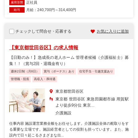
正社員
雇用形態
月給：240,700円～314,400円
給与
チェックして問合せ・応募する
お気に入りに追加
【東京都世田谷区】の求人情報
【日勤のみ！】急成長の老人ホーム 管理者候補（介護福祉士）募
集！！（賞与2回・退職金有り）
週休2日制（月8日）
賞与（ボーナス）あり
住宅手当・引越支援あり
管理職・院長
高収入・厚待遇
東京都世田谷区
東京都 世田谷区 東急田園都市線 用賀駅
より徒歩9分位 東京...
介護施設
仕事内容 施設運営業務全般をお任せします。介護施設全体の舵取りをす
る重要な立場です。施設経営者としての役割も担っています。また、施
設内で日々起こるさまざまな出...