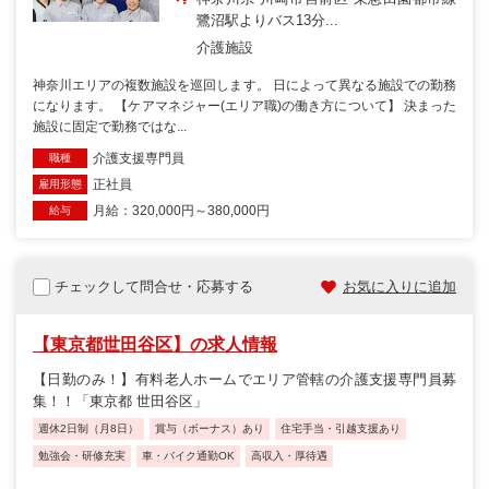
鷺沼駅よりバス13分...
介護施設
神奈川エリアの複数施設を巡回します。 日によって異なる施設での勤務
になります。 【ケアマネジャー(エリア職)の働き方について】 決まった
施設に固定で勤務ではな...
介護支援専門員
職種
正社員
雇用形態
月給：320,000円～380,000円
給与
チェックして問合せ・応募する
お気に入りに追加
【東京都世田谷区】の求人情報
【日勤のみ！】有料老人ホームでエリア管轄の介護支援専門員募
集！！「東京都 世田谷区」
週休2日制（月8日）
賞与（ボーナス）あり
住宅手当・引越支援あり
勉強会・研修充実
車・バイク通勤OK
高収入・厚待遇