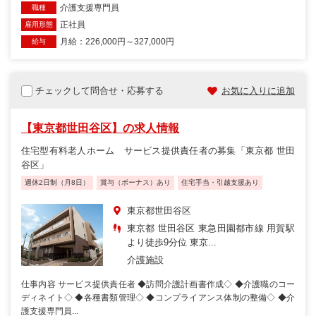
介護支援専門員
職種
正社員
雇用形態
月給：226,000円～327,000円
給与
チェックして問合せ・応募する
お気に入りに追加
【東京都世田谷区】の求人情報
住宅型有料老人ホーム サービス提供責任者の募集「東京都 世田
谷区」
週休2日制（月8日）
賞与（ボーナス）あり
住宅手当・引越支援あり
東京都世田谷区
東京都 世田谷区 東急田園都市線 用賀駅
より徒歩9分位 東京...
介護施設
仕事内容 サービス提供責任者 ◆訪問介護計画書作成◇ ◆介護職のコー
ディネイト◇ ◆各種書類管理◇ ◆コンプライアンス体制の整備◇ ◆介
護支援専門員...