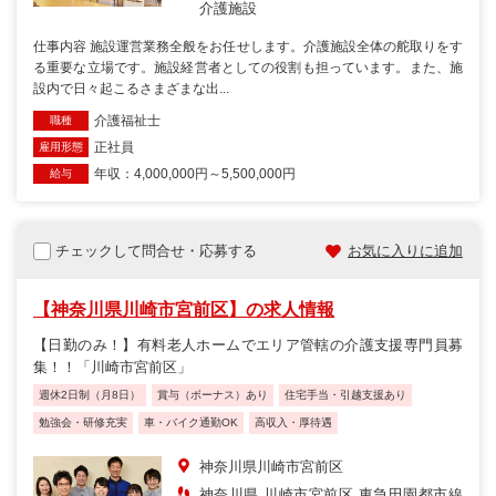
介護施設
仕事内容 施設運営業務全般をお任せします。介護施設全体の舵取りをす
る重要な立場です。施設経営者としての役割も担っています。また、施
設内で日々起こるさまざまな出...
介護福祉士
職種
正社員
雇用形態
年収：4,000,000円～5,500,000円
給与
チェックして問合せ・応募する
お気に入りに追加
【神奈川県川崎市宮前区】の求人情報
【日勤のみ！】有料老人ホームでエリア管轄の介護支援専門員募
集！！「川崎市宮前区」
週休2日制（月8日）
賞与（ボーナス）あり
住宅手当・引越支援あり
勉強会・研修充実
車・バイク通勤OK
高収入・厚待遇
神奈川県川崎市宮前区
神奈川県 川崎市宮前区 東急田園都市線