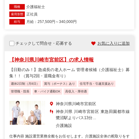
介護福祉士
職種
正社員
雇用形態
月給：257,500円～340,000円
給与
チェックして問合せ・応募する
お気に入りに追加
【神奈川県川崎市宮前区】の求人情報
【日勤のみ！】急成長の老人ホーム 管理者候補（介護福祉士）募
集！！（賞与2回・退職金有り）
週休2日制（月8日）
賞与（ボーナス）あり
住宅手当・引越支援あり
管理職・院長
車・バイク通勤OK
高収入・厚待遇
神奈川県川崎市宮前区
神奈川県 川崎市宮前区 東急田園都市線
鷺沼駅よりバス13分...
介護施設
仕事内容 施設運営業務全般をお任せします。介護施設全体の舵取りをす