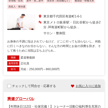
管理職・院長
新卒・第二新卒
美容系（美容鍼など）
勉強会・研修充実
高収入・厚待遇
東京都千代田区有楽町1-6-1
東京メトロ銀座駅・日比谷駅から徒歩2
分 JR有楽町駅から徒歩...
サロン・整体院
お身体の不調に悩まされているけど、どこに行っても治らないし、何処
に行くべきなのか分からない。そんな方の時間とお金の浪費を防ぎ、そ
して救うために当院は立ち上げられ...
柔道整復師
職種
正社員
雇用形態
月給：250,000円～860,000円
給与
チェックして問合せ・応募する
お気に入りに追加
爽健グローバル
【年間休日112日・社保完備！】トレーナー活動◎福利厚生充実の