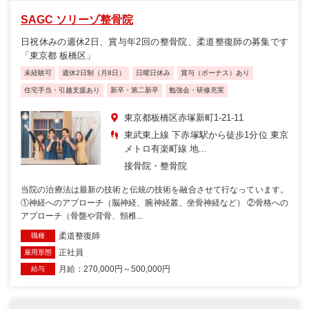
SAGC ソリーゾ整骨院
日祝休みの週休2日、賞与年2回の整骨院、柔道整復師の募集です
「東京都 板橋区」
未経験可
週休2日制（月8日）
日曜日休み
賞与（ボーナス）あり
住宅手当・引越支援あり
新卒・第二新卒
勉強会・研修充実
東京都板橋区赤塚新町1-21-11
東武東上線 下赤塚駅から徒歩1分位 東京
メトロ有楽町線 地...
接骨院・整骨院
当院の治療法は最新の技術と伝統の技術を融合させて行なっています。
①神経へのアプローチ（脳神経、腕神経叢、坐骨神経など） ②骨格への
アプローチ（骨盤や背骨、頸椎...
柔道整復師
職種
正社員
雇用形態
月給：270,000円～500,000円
給与