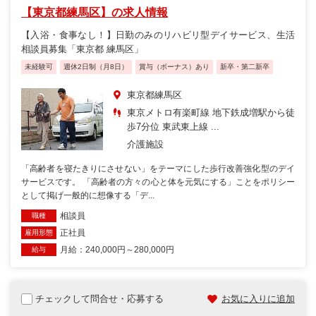
【東京都練馬区】の求人情報
【入浴・食事なし！】日勤のみのリハビリ型デイサービス、生活
相談員募集「東京都 練馬区」
未経験可
週休2日制（月8日）
賞与（ボーナス）あり
新卒・第二新卒
東京都練馬区
東京メトロ有楽町線 地下鉄成増駅から徒
歩7分位 東武東上線 ...
介護施設
「高齢者を寝たきりにさせない」をテーマにした歩行改善強化型のデイ
サービスです。 「高齢者の方々の心と体を元気にする」ことをポリシー
として掲げ一般的に想像する「デ...
相談員
職種
正社員
雇用形態
月給：240,000円～280,000円
給与
チェックして問合せ・応募する
お気に入りに追加