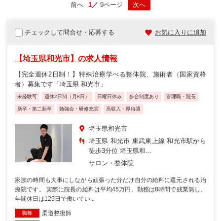
前へ
1
9ページ
次へ
チェックして問合せ・応募する
お気に入りに追加
【埼玉県和光市】の求人情報
【完全週休2日制！】特殊治療学べる整体院、施術者（国家資格
者）募集です「埼玉県 和光市」
未経験可
週休2日制（月8日）
日曜日休み
歩合制度あり
管理職・院長
新卒・第二新卒
勉強会・研修充実
高収入・厚待遇
埼玉県和光市
埼玉県 和光市 東武東上線 和光市駅から
徒歩3分位 埼玉県和...
サロン・整体院
家族の時間も大事にしながら頑張った分だけ自分の給料に還元される治
療院です。 実際に院長の給料は平均45万円、勤務は8時間で残業無し、
年間休日は125日で働いてい...
柔道整復師
職種