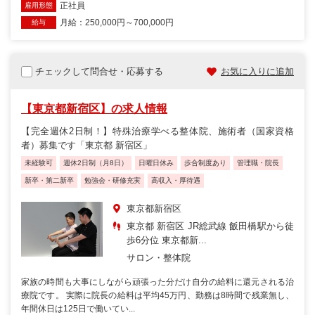
正社員
雇用形態
月給：250,000円～700,000円
給与
チェックして問合せ・応募する
お気に入りに追加
【東京都新宿区】の求人情報
【完全週休2日制！】特殊治療学べる整体院、施術者（国家資格
者）募集です「東京都 新宿区」
未経験可
週休2日制（月8日）
日曜日休み
歩合制度あり
管理職・院長
新卒・第二新卒
勉強会・研修充実
高収入・厚待遇
東京都新宿区
東京都 新宿区 JR総武線 飯田橋駅から徒
歩6分位 東京都新...
サロン・整体院
家族の時間も大事にしながら頑張った分だけ自分の給料に還元される治
療院です。 実際に院長の給料は平均45万円、勤務は8時間で残業無し、
年間休日は125日で働いてい...