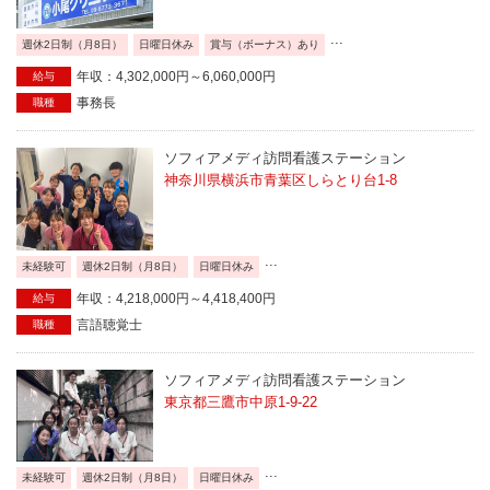
...
週休2日制（月8日）
日曜日休み
賞与（ボーナス）あり
年収：4,302,000円～6,060,000円
給与
事務長
職種
ソフィアメディ訪問看護ステーション
神奈川県横浜市青葉区しらとり台1-8
...
未経験可
週休2日制（月8日）
日曜日休み
年収：4,218,000円～4,418,400円
給与
言語聴覚士
職種
ソフィアメディ訪問看護ステーション
東京都三鷹市中原1-9-22
...
未経験可
週休2日制（月8日）
日曜日休み