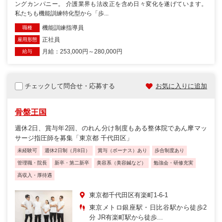
ングカンパニー。 介護業界も法改正を含め日々変化を遂げています。
私たちも機能訓練特化型から「歩...
機能訓練指導員
職種
正社員
雇用形態
月給：253,000円～280,000円
給与
チェックして問合せ・応募する
お気に入りに追加
骨盤王国
週休2日、賞与年2回、のれん分け制度もある整体院であん摩マッ
サージ指圧師を募集「東京都 千代田区」
未経験可
週休2日制（月8日）
賞与（ボーナス）あり
歩合制度あり
管理職・院長
新卒・第二新卒
美容系（美容鍼など）
勉強会・研修充実
高収入・厚待遇
東京都千代田区有楽町1-6-1
東京メトロ銀座駅・日比谷駅から徒歩2
分 JR有楽町駅から徒歩...