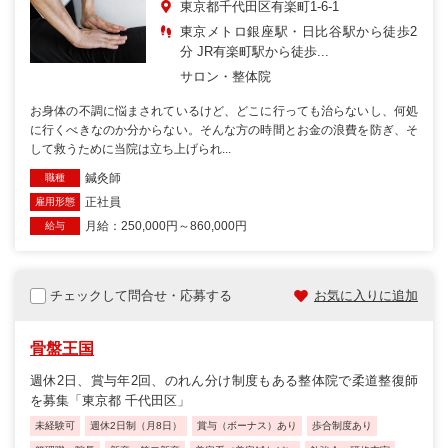
東京都千代田区有楽町1-6-1
東京メトロ銀座駅・日比谷駅から徒歩2
分 JR有楽町駅から徒歩...
サロン・整体院
お身体の不調に悩まされているけど、どこに行っても治らないし、何処
に行くべきなのか分からない。そんな方の時間とお金の浪費を防ぎ、そ
して救うために当院は立ち上げられ...
鍼灸師
職種
正社員
雇用形態
月給：250,000円～860,000円
給与
チェックして問合せ・応募する
お気に入りに追加
骨盤王国
週休2日、賞与年2回、のれん分け制度もある整体院で柔道整復師
を募集「東京都 千代田区」
未経験可
週休2日制（月8日）
賞与（ボーナス）あり
歩合制度あり