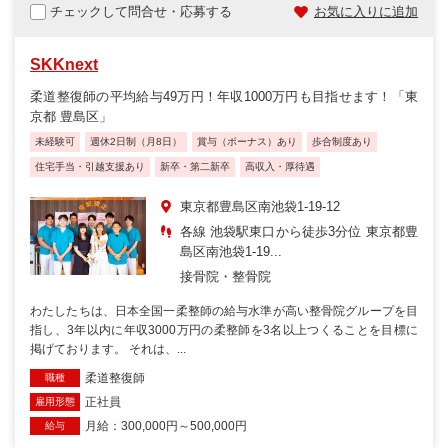
チェックして問合せ・応募する
お気に入りに追加
SKKnext
柔道整復師の平均給与49万円！年収1000万円も目指せます！「東
京都 豊島区」
未経験可
週休2日制（月8日）
賞与（ボーナス）あり
歩合制度あり
住宅手当・引越支援あり
新卒・第二新卒
高収入・厚待遇
東京都豊島区南池袋1-19-12
各線 池袋駅東口から徒歩3分位 東京都豊
島区南池袋1-19...
接骨院・整骨院
わたしたちは、日本全国一柔整師の給与水準が高い整骨院グループを目
指し、3年以内に年収3000万円の柔整師を3名以上つくることを目標に
掲げております。 それは、...
柔道整復師
職種
正社員
雇用形態
月給：300,000円～500,000円
給与