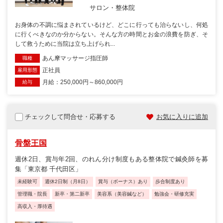
サロン・整体院
お身体の不調に悩まされているけど、どこに行っても治らないし、何処
に行くべきなのか分からない。そんな方の時間とお金の浪費を防ぎ、そ
して救うために当院は立ち上げられ...
あん摩マッサージ指圧師
職種
正社員
雇用形態
月給：250,000円～860,000円
給与
チェックして問合せ・応募する
お気に入りに追加
骨盤王国
週休2日、賞与年2回、のれん分け制度もある整体院で鍼灸師を募
集「東京都 千代田区」
未経験可
週休2日制（月8日）
賞与（ボーナス）あり
歩合制度あり
管理職・院長
新卒・第二新卒
美容系（美容鍼など）
勉強会・研修充実
高収入・厚待遇