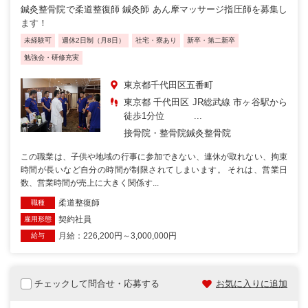
鍼灸整骨院で柔道整復師 鍼灸師 あん摩マッサージ指圧師を募集し
ます！
未経験可
週休2日制（月8日）
社宅・寮あり
新卒・第二新卒
勉強会・研修充実
東京都千代田区五番町
東京都 千代田区 JR総武線 市ヶ谷駅から
徒歩1分位 ...
接骨院・整骨院
鍼灸整骨院
この職業は、子供や地域の行事に参加できない、連休が取れない、拘束
時間が長いなど自分の時間が制限されてしまいます。 それは、営業日
数、営業時間が売上に大きく関係す...
柔道整復師
職種
契約社員
雇用形態
月給：226,200円～3,000,000円
給与
チェックして問合せ・応募する
お気に入りに追加