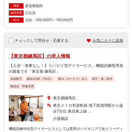
柔道整復師
職種
正社員
雇用形態
月給：250,000円～700,000円
給与
チェックして問合せ・応募する
お気に入りに追加
【東京都練馬区】の求人情報
【入浴・食事なし！】リハビリ型デイサービス、機能訓練指導員
の募集です「東京都 練馬区」
未経験可
週休2日制（月8日）
賞与（ボーナス）あり
新卒・第二新卒
勉強会・研修充実
東京都練馬区
東京メトロ有楽町線 地下鉄成増駅から徒
歩7分位 東武東上線 ...
介護施設
機能訓練特化型デイサービスとしては業界のパイオニアでありリーディ