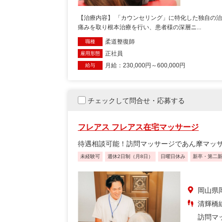
【治療内容】 「カウンセリング」に特化した独自の
痛みを取り根本治療を行い、患者様の深層ニ...
柔道整復師
職種
正社員
雇用形態
月給：230,000円～600,000円
給与
チェックして問合せ・応募する
フレアス フレアス在宅マッサージ
待遇相談可能！訪問マッサージであん摩マッ
未経験可
週休2日制（月8日）
日曜日休み
新卒・第二
岡山県岡
清輝橋線
訪問マ