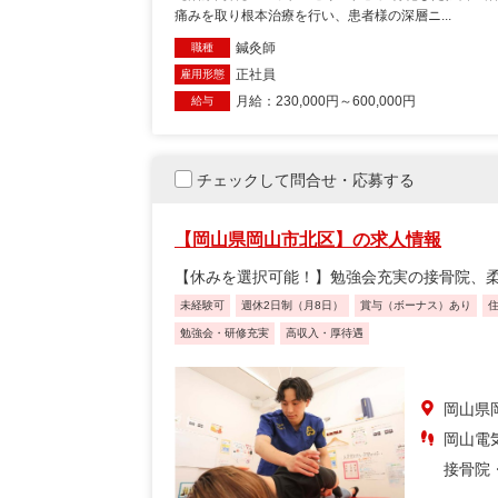
痛みを取り根本治療を行い、患者様の深層ニ...
鍼灸師
職種
正社員
雇用形態
月給：230,000円～600,000円
給与
チェックして問合せ・応募する
【岡山県岡山市北区】の求人情報
【休みを選択可能！】勉強会充実の接骨院、
未経験可
週休2日制（月8日）
賞与（ボーナス）あり
勉強会・研修充実
高収入・厚待遇
岡山県
岡山電気
接骨院