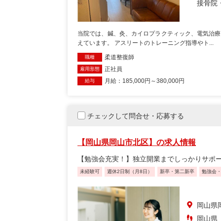
接骨院
当院では、鍼、灸、カイロプラクティック、電気治療
えています。 アスリートのトレーニング指導やト...
柔道整復師
職種
正社員
雇用形態
月給：185,000円～380,000円
給与
チェックして問合せ・応募する
【岡山県岡山市北区】の求人情報
【勉強会充実！】独立開業までしっかりサポ
未経験可
週休2日制（月8日）
新卒・第二新卒
勉強会
岡山県
岡山県