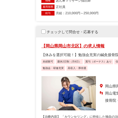
あん摩マッサージ指圧師
職種
正社員
雇用形態
月給：210,000円～250,000円
給与
チェックして問合せ・応募する
【岡山県岡山市北区】の求人情報
【休みを選択可能！】勉強会充実の鍼灸接骨
未経験可
週休2日制（月8日）
賞与（ボーナス）あり
勉強会・研修充実
高収入・厚待遇
岡山県
岡山電気
接骨院
【治療内容】 「カウンセリング」に特化した独自の