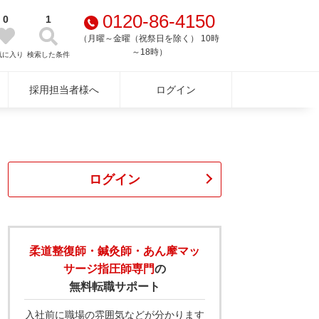
0120-86-4150
0
1
（月曜～金曜（祝祭日を除く） 10時
～18時）
気に入り
検索した条件
採用担当者様へ
ログイン
ログイン
柔道整復師・鍼灸師・あん摩マッ
サージ指圧師専門
の
無料転職サポート
入社前に職場の雰囲気などが分かります