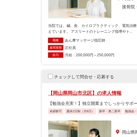
接骨院
当院では、鍼、灸、カイロプラクティック、電気治療
えています。 アスリートのトレーニング指導やト...
あん摩マッサージ指圧師
職種
正社員
雇用形態
月給：200,000円～250,000円
給与
チェックして問合せ・応募する
【岡山県岡山市北区】の求人情報
【勉強会充実！】独立開業までしっかりサポ
未経験可
週休2日制（月8日）
新卒・第二新卒
勉強会
岡山県