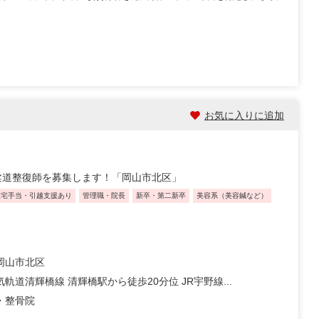
お気に入りに追加
柔道整復師を募集します！「岡山市北区」
住宅手当・引越支援あり
管理職・院長
新卒・第二新卒
美容系（美容鍼など）
岡山市北区
軌道清輝橋線 清輝橋駅から徒歩20分位 JR宇野線...
・整骨院