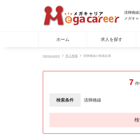
清輝橋線
メガキャ
ホーム
求人を探す
megacareer
求人検索
清輝橋線の検索結果
7
件
検索条件
清輝橋線
検