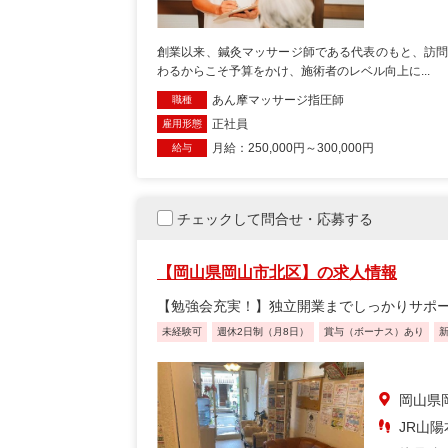
創業以来、鍼灸マッサージ師である代表のもと、訪問
わるからこそ予算をかけ、施術者のレベル向上に...
あん摩マッサージ指圧師
職種
正社員
雇用形態
月給：250,000円～300,000円
給与
チェックして問合せ・応募する
【岡山県岡山市北区】の求人情報
【勉強会充実！】独立開業までしっかりサポ
未経験可
週休2日制（月8日）
賞与（ボーナス）あり
岡山県
JR山陽