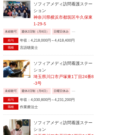
ソフィアメディ訪問看護ステー
ション
神奈川県横浜市都筑区牛久保東
1-29-5
...
未経験可
週休2日制（月8日）
日曜日休み
年収：4,218,000円～4,418,400円
給与
言語聴覚士
職種
ソフィアメディ訪問看護ステー
ション
埼玉県川口市戸塚東1丁目24番8
-3号
...
未経験可
週休2日制（月8日）
日曜日休み
年収：4,030,800円～4,231,200円
給与
作業療法士
職種
ソフィアメディ訪問看護ステー
ション