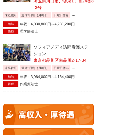
埼玉県川口市戸塚東1丁目24番8
-3号
...
未経験可
週休2日制（月8日）
日曜日休み
年収：4,030,800円～4,231,200円
給与
理学療法士
職種
ソフィアメディ訪問看護ステー
ション
東京都品川区南品川2-17-34
...
未経験可
週休2日制（月8日）
日曜日休み
年収：3,984,000円～4,184,400円
給与
作業療法士
職種