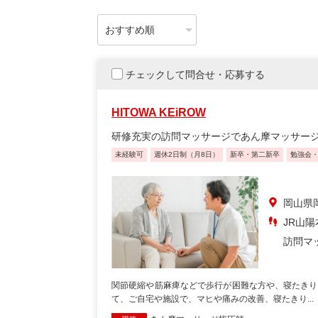
チェックして問合せ・応募する
HITOWA KEiROW
研修充実の訪問マッサージであん摩マッサージ
未経験可
週休2日制（月8日）
新卒・第二新卒
勉強会
岡山県岡
JR山陽
訪問マ
関節硬縮や筋麻痺などで歩行が困難な方や、寝たきり
て、ご自宅や施設で、マヒや痛みの改善、寝たきり...