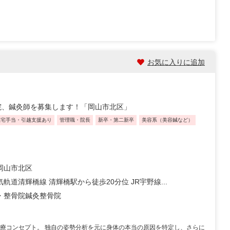
お気に入りに追加
院、鍼灸師を募集します！「岡山市北区」
住宅手当・引越支援あり
管理職・院長
新卒・第二新卒
美容系（美容鍼など）
岡山市北区
軌道清輝橋線 清輝橋駅から徒歩20分位 JR宇野線...
・整骨院
鍼灸整骨院
治療コンセプト。 独自の姿勢分析を元に身体の本当の原因を特定し、さらに