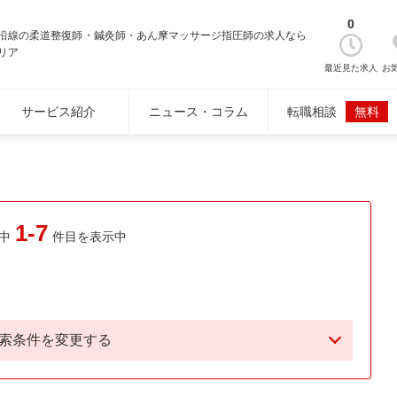
0
沿線の柔道整復師・鍼灸師・あん摩マッサージ指圧師の求人なら
リア
最近見た求人
お
サービス紹介
ニュース・コラム
転職相談
無料
1-7
中
件目を表示中
索条件を変更する