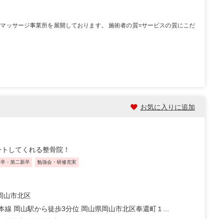
マッサージ事業所を展開しております。 施術者の質=サービスの質にこだ
お気に入りに追加
ートしてくれる整骨院！
新卒・第二新卒
勉強会・研修充実
岡山市北区
本線 岡山駅から徒歩3分位 岡山県岡山市北区奉還町１...