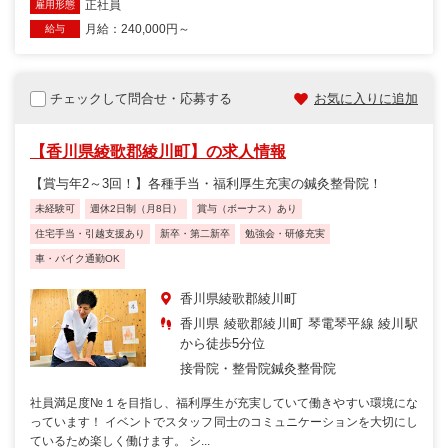
正社員
雇用形態
月給：240,000円～
給与
チェックして問合せ・応募する
お気に入りに追加
【香川県綾歌郡綾川町】の求人情報
【賞与年2～3回！】各種手当・福利厚生充実の鍼灸整骨院！
未経験可
週休2日制（月8日）
賞与（ボーナス）あり
住宅手当・引越支援あり
新卒・第二新卒
勉強会・研修充実
車・バイク通勤OK
香川県綾歌郡綾川町
香川県 綾歌郡綾川町 琴電琴平線 綾川駅
から徒歩5分位
接骨院・整骨院
鍼灸整骨院
社員満足度№１を目指し、福利厚生が充実していて働きやすい環境にな
っています！ イベントでスタッフ同士のコミュニケーションを大切にし
ているため楽しく働けます。 シ...