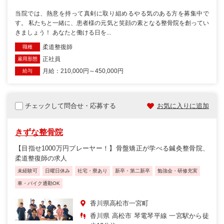
当院では、熱意を持って真剣に取り組めるやる気のある方を募集中で
す。 私たちと一緒に、患者様の元気と笑顔の素となる整骨院を創ってい
きましょう！ あなたと働ける日を...
柔道整復師
職種
正社員
雇用形態
月給：210,000円～450,000円
給与
チェックして問合せ・応募する
お気に入りに追加
きずな整骨院
【目指せ1000万円プレーヤー！】骨盤矯正が学べる鍼灸整骨院、
柔道整復師の求人
未経験可
日曜日休み
社宅・寮あり
新卒・第二新卒
勉強会・研修充実
車・バイク通勤OK
香川県高松市一宮町
香川県 高松市 琴電琴平線 一宮駅から徒