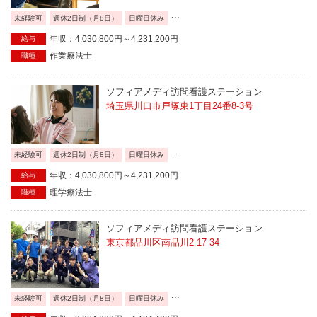
...
未経験可
週休2日制（月8日）
日曜日休み
年収：4,030,800円～4,231,200円
給与
作業療法士
職種
ソフィアメディ訪問看護ステーション
埼玉県川口市戸塚東1丁目24番8-3号
...
未経験可
週休2日制（月8日）
日曜日休み
年収：4,030,800円～4,231,200円
給与
理学療法士
職種
ソフィアメディ訪問看護ステーション
東京都品川区南品川2-17-34
...
未経験可
週休2日制（月8日）
日曜日休み