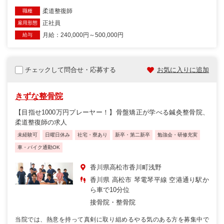
柔道整復師
職種
正社員
雇用形態
月給：240,000円～500,000円
給与
チェックして問合せ・応募する
お気に入りに追加
きずな整骨院
【目指せ1000万円プレーヤー！】骨盤矯正が学べる鍼灸整骨院、
柔道整復師の求人
未経験可
日曜日休み
社宅・寮あり
新卒・第二新卒
勉強会・研修充実
車・バイク通勤OK
香川県高松市香川町浅野
香川県 高松市 琴電琴平線 空港通り駅か
ら車で10分位
接骨院・整骨院
当院では、熱意を持って真剣に取り組めるやる気のある方を募集中で