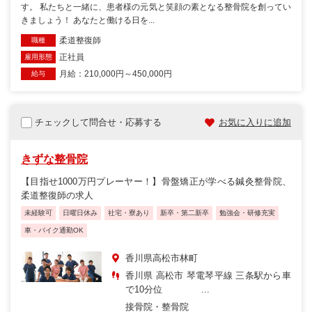
す。 私たちと一緒に、患者様の元気と笑顔の素となる整骨院を創ってい
きましょう！ あなたと働ける日を...
柔道整復師
職種
正社員
雇用形態
月給：210,000円～450,000円
給与
チェックして問合せ・応募する
お気に入りに追加
きずな整骨院
【目指せ1000万円プレーヤー！】骨盤矯正が学べる鍼灸整骨院、
柔道整復師の求人
未経験可
日曜日休み
社宅・寮あり
新卒・第二新卒
勉強会・研修充実
車・バイク通勤OK
香川県高松市林町
香川県 高松市 琴電琴平線 三条駅から車
で10分位 ...
接骨院・整骨院