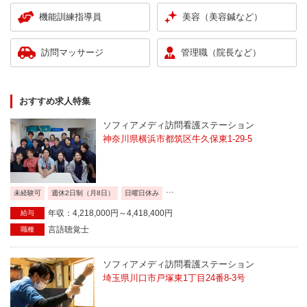
機能訓練指導員
美容（美容鍼など）
訪問マッサージ
管理職（院長など）
おすすめ求人特集
ソフィアメディ訪問看護ステーション
神奈川県横浜市都筑区牛久保東1-29-5
...
未経験可
週休2日制（月8日）
日曜日休み
年収：4,218,000円～4,418,400円
給与
言語聴覚士
職種
ソフィアメディ訪問看護ステーション
埼玉県川口市戸塚東1丁目24番8-3号