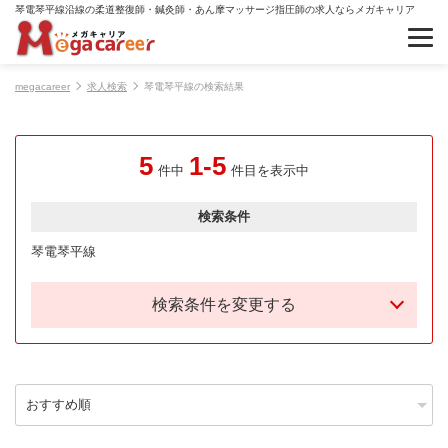
琴電琴平線沿線の柔道整復師・鍼灸師・あん摩マッサージ指圧師の求人ならメガキャリア
megacareer
求人検索
琴電琴平線の検索結果
5
1-5
件中
件目を表示中
検索条件
琴電琴平線
検索条件を変更する