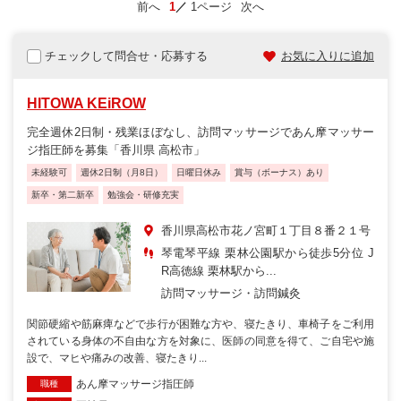
前へ
1
1ページ
次へ
チェックして問合せ・応募する
お気に入りに追加
HITOWA KEiROW
完全週休2日制・残業ほぼなし、訪問マッサージであん摩マッサー
ジ指圧師を募集「香川県 高松市」
未経験可
週休2日制（月8日）
日曜日休み
賞与（ボーナス）あり
新卒・第二新卒
勉強会・研修充実
香川県高松市花ノ宮町１丁目８番２１号
琴電琴平線 栗林公園駅から徒歩5分位 J
R高徳線 栗林駅から...
訪問マッサージ・訪問鍼灸
関節硬縮や筋麻痺などで歩行が困難な方や、寝たきり、車椅子をご利用
されている身体の不自由な方を対象に、医師の同意を得て、ご自宅や施
設で、マヒや痛みの改善、寝たきり...
あん摩マッサージ指圧師
職種