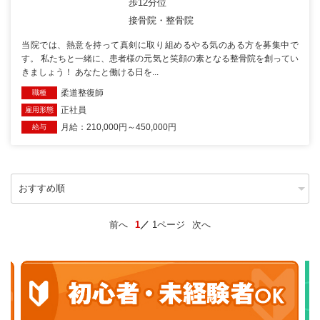
歩12分位
接骨院・整骨院
当院では、熱意を持って真剣に取り組めるやる気のある方を募集中で
す。 私たちと一緒に、患者様の元気と笑顔の素となる整骨院を創ってい
きましょう！ あなたと働ける日を...
柔道整復師
職種
正社員
雇用形態
月給：210,000円～450,000円
給与
前へ
1
1ページ
次へ