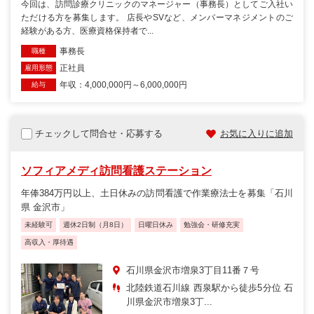
今回は、訪問診療クリニックのマネージャー（事務長）としてご入社い
ただける方を募集します。 店長やSVなど、メンバーマネジメントのご
経験がある方、医療資格保持者で...
事務長
職種
正社員
雇用形態
年収：4,000,000円～6,000,000円
給与
チェックして問合せ・応募する
お気に入りに追加
ソフィアメディ訪問看護ステーション
年俸384万円以上、土日休みの訪問看護で作業療法士を募集「石川
県 金沢市」
未経験可
週休2日制（月8日）
日曜日休み
勉強会・研修充実
高収入・厚待遇
石川県金沢市増泉3丁目11番７号
北陸鉄道石川線 西泉駅から徒歩5分位 石
川県金沢市増泉3丁...