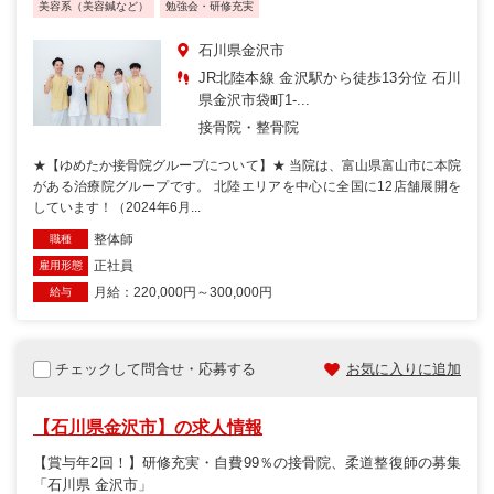
美容系（美容鍼など）
勉強会・研修充実
石川県金沢市
JR北陸本線 金沢駅から徒歩13分位 石川
県金沢市袋町1-...
接骨院・整骨院
★【ゆめたか接骨院グループについて】★ 当院は、富山県富山市に本院
がある治療院グループです。 北陸エリアを中心に全国に12店舗展開を
しています！（2024年6月...
整体師
職種
正社員
雇用形態
月給：220,000円～300,000円
給与
チェックして問合せ・応募する
お気に入りに追加
【石川県金沢市】の求人情報
【賞与年2回！】研修充実・自費99％の接骨院、柔道整復師の募集
「石川県 金沢市」