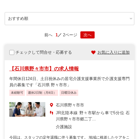
前へ
1
2ページ
次へ
チェックして問合せ・応募する
お気に入りに追加
【石川県野々市市】の求人情報
年間休日124日、土日祝休みの居宅介護支援事業所で介護支援専門
員の募集です「石川県 野々市市」
未経験可
週休2日制（月8日）
日曜日休み
石川県野々市市
JR北陸本線 野々市駅から車で5分位 石
川県野々市市郷二丁...
介護施設
今回は、スタッフの定年退職に伴う募集です。 地域に根差したケアをこ