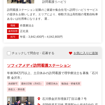
訪問看護リハビリ
訪問看護ステーション近隣のご家庭や集合住宅へ訪問リハビリサービス
の提供をお願いします。エリアにより、移動方法は高性能の電動自転車
あるいは社用車になります。 運...
作業療法士
職種
正社員
雇用形態
年収：3,842,400円～4,042,800円
給与
チェックして問合せ・応募する
お気に入りに追加
ソフィアメディ訪問看護ステーション
年俸384万円以上、土日休みの訪問看護で理学療法士を募集「石川
県 金沢市」
未経験可
週休2日制（月8日）
日曜日休み
勉強会・研修充実
高収入・厚待遇
石川県金沢市増泉3丁目11番７号
北陸鉄道石川線 西泉駅から徒歩5分位 石