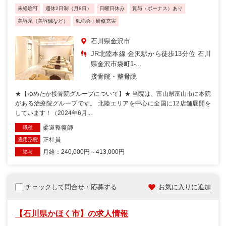
未経験可
週休2日制（月8日）
日曜日休み
賞与（ボーナス）あり
美容系（美容鍼など）
勉強会・研修充実
石川県金沢市
JR北陸本線 金沢駅から徒歩13分位 石川
県金沢市袋町1-...
接骨院・整骨院
★【ゆめたか接骨院グループについて】★ 当院は、富山県富山市に本院
がある治療院グループです。 北陸エリアを中心に全国に12店舗展開を
しています！（2024年6月...
柔道整復師
職種
正社員
雇用形態
月給：240,000円～413,000円
給与
チェックして問合せ・応募する
お気に入りに追加
【石川県かほく市】の求人情報