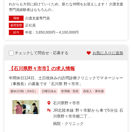
れからも大切に続けていくため、新たな仲間をお迎えします！ 介護支援
専門員経験者はもちろんの...
介護支援専門員
職種
正社員
雇用形態
年収：3,850,000円～4,100,000円
給与
チェックして問合せ・応募する
お気に入りに追加
【石川県野々市市】の求人情報
年間休日124日、土日祝休みの訪問診療クリニックでマネージャー
（事務長）の募集です「石川県 野々市市」
週休2日制（月8日）
日曜日休み
管理職・院長
高収入・厚待遇
石川県野々市市
JR北陸本線 野々市駅から車で5分位 石
川県野々市市郷二丁...
病院・クリニック