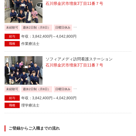
石川県金沢市増泉3丁目11番７号
...
未経験可
週休2日制（月8日）
日曜日休み
年収：3,842,400円～4,042,800円
給与
作業療法士
職種
ソフィアメディ訪問看護ステーション
石川県金沢市増泉3丁目11番７号
...
未経験可
週休2日制（月8日）
日曜日休み
年収：3,842,400円～4,042,800円
給与
理学療法士
職種
ご登録からご入職までの流れ