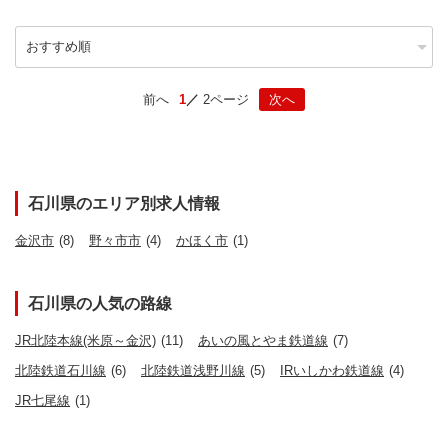
前へ
1
2ページ
次へ
石川県のエリア別求人情報
金沢市
(8)
野々市市
(4)
かほく市
(1)
石川県の人気の路線
JR北陸本線(米原～金沢)
(11)
あいの風とやま鉄道線
(7)
北陸鉄道石川線
(6)
北陸鉄道浅野川線
(5)
IRいしかわ鉄道線
(4)
JR七尾線
(1)