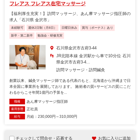
フレアス フレアス在宅マッサージ
【福利厚生充実！】訪問マッサージ、あん摩マッサージ指圧師の
求人「石川県 金沢市」
未経験可
週休2日制（月8日）
日曜日休み
賞与（ボーナス）あり
新卒・第二新卒
勉強会・研修充実
石川県金沢市古府3-44
JR北陸本線 金沢駅から車で10分位 石川
県金沢市古府3-4...
訪問マッサージ・訪問鍼灸
創業以来、鍼灸マッサージ師である代表のもと、北海道から沖縄まで日
本全国に事業所を展開しております。 施術者の質=サービスの質にこだ
わるからこそ年間1億円の予算を...
あん摩マッサージ指圧師
職種
正社員
雇用形態
月給：230,000円～310,000円
給与
チェックして問合せ・応募する
お気に入りに追加