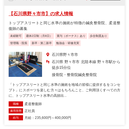
【石川県野々市市】の求人情報
トップアスリートと同じ水準の施術が特徴の鍼灸整骨院、柔道整
復師の募集
未経験可
週休2日制（月8日）
賞与（ボーナス）あり
歩合制度あり
管理職・院長
新卒・第二新卒
勉強会・研修充実
石川県野々市市
石川県 野々市市 北陸本線 野々市駅から
徒歩15分位
接骨院・整骨院
鍼灸整骨院
「トップアスリートと同じ水準の施術を地域の皆様に提供するをコンセ
プト」にスポーツを楽しむ方々はもちろんこと、ご利用頂くすべての方
に、トップアスリート水準の高頻出...
柔道整復師
職種
正社員
雇用形態
月給：235,600円～400,000円
給与