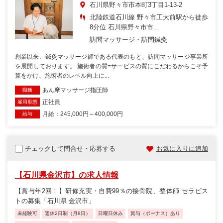
石川県野々市市本町3丁目1-13-2
北陸鉄道石川線 野々市工大前駅から徒歩
8分位 石川県野々市市...
訪問マッサージ・訪問鍼灸
創業以来、鍼灸マッサージ師である代表のもと、訪問マッサージ事業所
を展開しております。 施術者の質=サービスの質にこだわるからこそ予
算をかけ、施術者のレベル向上に...
あん摩マッサージ指圧師
職種
正社員
雇用形態
月給：245,000円～400,000円
給与
チェックして問合せ・応募する
お気に入りに追加
【石川県金沢市】の求人情報
【賞与年2回！】研修充実・自費99％の接骨院、整体師 セラピス
トの募集「石川県 金沢市」
未経験可
週休2日制（月8日）
日曜日休み
賞与（ボーナス）あり