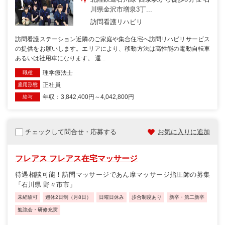
川県金沢市増泉3丁...
訪問看護リハビリ
訪問看護ステーション近隣のご家庭や集合住宅へ訪問リハビリサービス
の提供をお願いします。エリアにより、移動方法は高性能の電動自転車
あるいは社用車になります。 運...
理学療法士
職種
正社員
雇用形態
年収：3,842,400円～4,042,800円
給与
チェックして問合せ・応募する
お気に入りに追加
フレアス フレアス在宅マッサージ
待遇相談可能！訪問マッサージであん摩マッサージ指圧師の募集
「石川県 野々市市」
未経験可
週休2日制（月8日）
日曜日休み
歩合制度あり
新卒・第二新卒
勉強会・研修充実