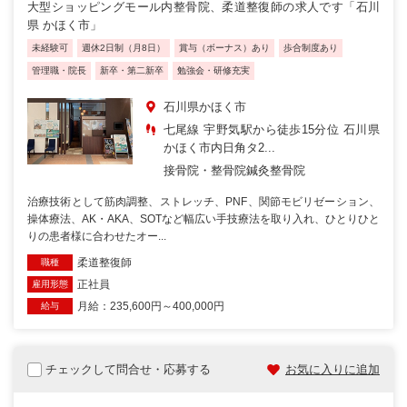
大型ショッピングモール内整骨院、柔道整復師の求人です「石川
県 かほく市」
未経験可
週休2日制（月8日）
賞与（ボーナス）あり
歩合制度あり
管理職・院長
新卒・第二新卒
勉強会・研修充実
石川県かほく市
七尾線 宇野気駅から徒歩15分位 石川県
かほく市内日角タ2...
接骨院・整骨院
鍼灸整骨院
治療技術として筋肉調整、ストレッチ、PNF、関節モビリゼーション、
操体療法、AK・AKA、SOTなど幅広い手技療法を取り入れ、ひとりひと
りの患者様に合わせたオー...
柔道整復師
職種
正社員
雇用形態
月給：235,600円～400,000円
給与
チェックして問合せ・応募する
お気に入りに追加