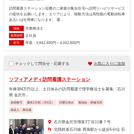
訪問看護ステーション近隣のご家庭や集合住宅へ訪問リハビリサービス
の提供をお願いします。エリアにより、移動方法は高性能の電動自転車
あるいは社用車になります。 運...
作業療法士
職種
正社員
雇用形態
年収：3,842,400円～4,042,800円
給与
チェックして問合せ・応募する
お気に入りに追加
ソフィアメディ訪問看護ステーション
年俸384万円以上、土日休みの訪問看護で理学療法士を募集「石川
県 金沢市」
未経験可
週休2日制（月8日）
日曜日休み
勉強会・研修充実
高収入・厚待遇
石川県金沢市増泉3丁目11番７号
北陸鉄道石川線 西泉駅から徒歩5分位 石