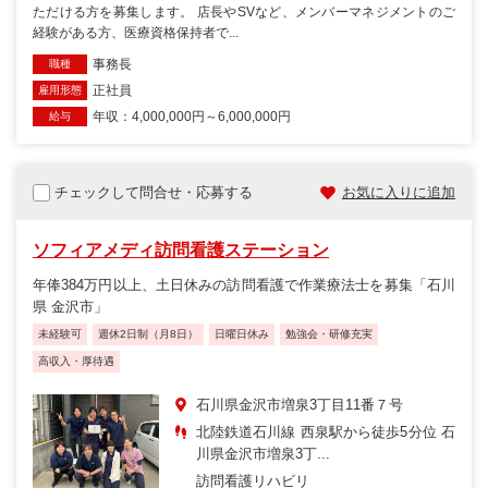
ただける方を募集します。 店長やSVなど、メンバーマネジメントのご
経験がある方、医療資格保持者で...
事務長
職種
正社員
雇用形態
年収：4,000,000円～6,000,000円
給与
チェックして問合せ・応募する
お気に入りに追加
ソフィアメディ訪問看護ステーション
年俸384万円以上、土日休みの訪問看護で作業療法士を募集「石川
県 金沢市」
未経験可
週休2日制（月8日）
日曜日休み
勉強会・研修充実
高収入・厚待遇
石川県金沢市増泉3丁目11番７号
北陸鉄道石川線 西泉駅から徒歩5分位 石
川県金沢市増泉3丁...
訪問看護リハビリ