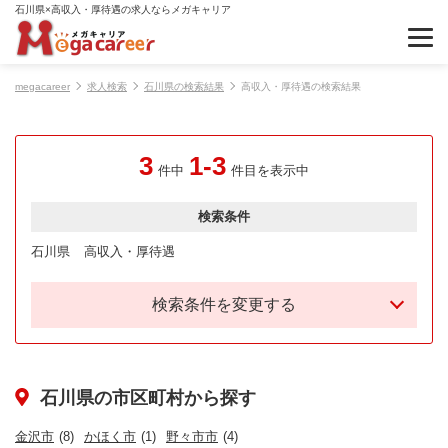
石川県×高収入・厚待遇の求人ならメガキャリア
megacareer
求人検索
石川県の検索結果
高収入・厚待遇の検索結果
3
1-3
件中
件目を表示中
検索条件
石川県
高収入・厚待遇
検索条件を変更する
石川県の市区町村から探す
金沢市
(8)
かほく市
(1)
野々市市
(4)