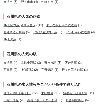
金沢市
(8)
野々市市
(4)
かほく市
(1)
石川県の人気の路線
JR北陸本線(米原～金沢)
(11)
あいの風とやま鉄道線
(7)
北陸鉄道石川線
(6)
北陸鉄道浅野川線
(5)
IRいしかわ鉄道線
(4)
JR七尾線
(1)
石川県の人気の駅
金沢駅
(4)
北鉄金沢駅
(3)
野々市駅
(3)
西金沢駅
(2)
西泉駅
(2)
上諸江駅
(2)
宇野気駅
(1)
野々市工大前駅
(1)
石川県の求人情報をこだわり条件で絞り込む
週休2日制（月8日）
(12)
未経験可
(11)
勉強会・研修充実
(11)
日曜日休み
(9)
賞与（ボーナス）あり
(8)
歩合制度あり
(6)