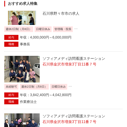
おすすめ求人特集
石川県野々市市の求人
...
週休2日制（月8日）
日曜日休み
管理職・院長
年収：4,000,000円～6,000,000円
給与
事務長
職種
ソフィアメディ訪問看護ステーション
石川県金沢市増泉3丁目11番７号
...
未経験可
週休2日制（月8日）
日曜日休み
年収：3,842,400円～4,042,800円
給与
作業療法士
職種
ソフィアメディ訪問看護ステーション
石川県金沢市増泉3丁目11番７号