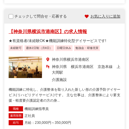
チェックして問合せ・応募する
お気に入りに追加
【神奈川県横浜市港南区】の求人情報
★有資格者/未経験OK★機能訓練特化型デイサービスです!
未経験可
週休2日制（月8日）
日曜日休み
勉強会・研修充実
神奈川県横浜市港南区
神奈川県 横浜市港南区 京急本線 上
大岡駅
介護施設
機能訓練に特化し、介護整体を取り入れた新しい形の介護予防デイサー
ビス(リハビリデイサービス)です。 主な仕事は、介護整体により要支
援・軽度要介護認定者の方の身...
機能訓練指導員
職種
正社員
雇用形態
月給：230,000円～350,000円
給与