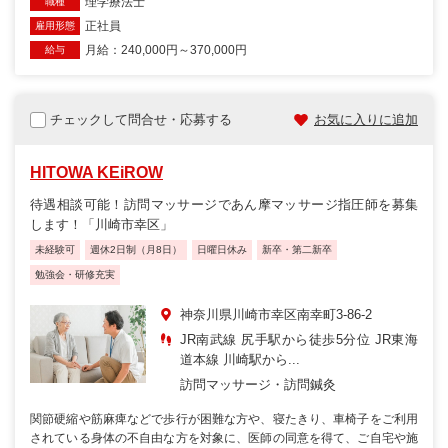
理学療法士
職種
正社員
雇用形態
月給：240,000円～370,000円
給与
チェックして問合せ・応募する
お気に入りに追加
HITOWA KEiROW
待遇相談可能！訪問マッサージであん摩マッサージ指圧師を募集
します！「川崎市幸区」
未経験可
週休2日制（月8日）
日曜日休み
新卒・第二新卒
勉強会・研修充実
神奈川県川崎市幸区南幸町3-86-2
JR南武線 尻手駅から徒歩5分位 JR東海
道本線 川崎駅から...
訪問マッサージ・訪問鍼灸
関節硬縮や筋麻痺などで歩行が困難な方や、寝たきり、車椅子をご利用
されている身体の不自由な方を対象に、医師の同意を得て、ご自宅や施