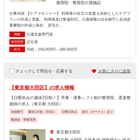
接骨院・整骨院
介護施設
仕事内容 【ケアマネジャー】 利用者の自立の支援を目的としたケアプ
ランの作成と実践。 利用者及び家族対応。介護保険の法令順守と必須必
要書類の作成と保存。 居宅介...
介護支援専門員
職種
正社員
雇用形態
月給：250,000円～280,000円
給与
チェックして問合せ・応募する
お気に入りに追加
【東京都大田区】の求人情報
【日曜休みの週休2日制！】早番・遅番シフト制の整骨院、柔道整
復師の求人（東京都 大田区）
未経験可
週休2日制（月8日）
日曜日休み
賞与（ボーナス）あり
勉強会・研修充実
東京都大田区
東京都 大田区 京急本線 雑色駅から徒歩