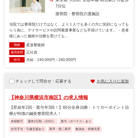
7分位
接骨院・整骨院
介護施設
当院では整骨院だけではなく、より１人でも多くの方に笑顔になっても
らう為に、デイサービスや訪問看護事業なども手掛けています。 ・患者
様にあった施術や治療を受けても...
柔道整復師
職種
正社員
雇用形態
月給：240,000円～280,000円
給与
チェックして問合せ・応募する
お気に入りに追加
【神奈川県横浜市南区】の求人情報
【昇給年2回・賞与年3回！】60分全身治療・トリガーポイント治
療が特徴の鍼灸整骨院求人！
未経験可
週休2日制（月8日）
賞与（ボーナス）あり
住宅手当・引越支援あり
新卒・第二新卒
勉強会・研修充実