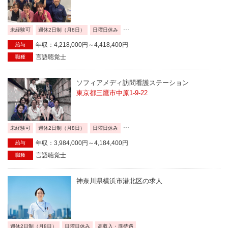
...
未経験可
週休2日制（月8日）
日曜日休み
年収：4,218,000円～4,418,400円
給与
言語聴覚士
職種
ソフィアメディ訪問看護ステーション
東京都三鷹市中原1-9-22
...
未経験可
週休2日制（月8日）
日曜日休み
年収：3,984,000円～4,184,400円
給与
言語聴覚士
職種
神奈川県横浜市港北区の求人
週休2日制（月8日）
日曜日休み
高収入・厚待遇