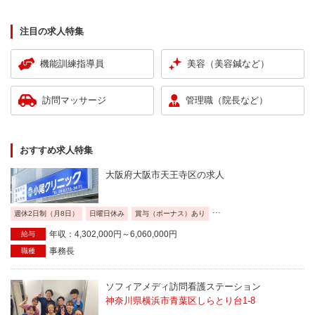
注目の求人特集
機能訓練指導員
美容（美容鍼など）
訪問マッサージ
管理職（院長など）
おすすめ求人特集
大阪府大阪市天王寺区の求人
...
週休2日制（月8日）
日曜日休み
賞与（ボーナス）あり
年収：4,302,000円～6,060,000円
給与
事務長
職種
ソフィアメディ訪問看護ステーション
神奈川県横浜市青葉区しらとり台1-8