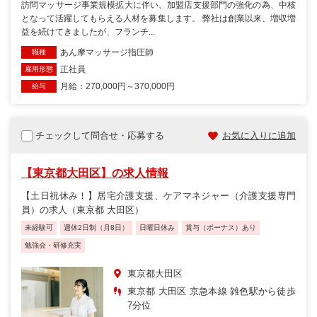
訪問マッサージ事業規模拡大に伴い、加盟店支援部門の強化の為、中核
となって活躍してもらえる人材を募集します。 弊社は創業以来、増収増
益を続けてきましたが、フランチ...
あん摩マッサージ指圧師
職種
正社員
雇用形態
月給：270,000円～370,000円
給与
チェックして問合せ・応募する
お気に入りに追加
【東京都大田区】の求人情報
【土日祝休み！】居宅介護支援、ケアマネジャー（介護支援専門
員）の求人（東京都 大田区）
未経験可
週休2日制（月8日）
日曜日休み
賞与（ボーナス）あり
勉強会・研修充実
東京都大田区
東京都 大田区 京急本線 雑色駅から徒歩
7分位