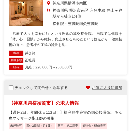
神奈川県横浜市南区
神奈川県 横浜市南区 京急本線 井土ヶ谷
駅から徒歩1分位
接骨院・整骨院
鍼灸整骨院
「治療で人々を幸せに!」という理念の鍼灸整骨院。 当院では健康を
『体、心、習慣』から維持、向上させるものだという観点から、治療技
術の向上、患者様の症状の背景を見...
鍼灸師
職種
正社員
雇用形態
月給：220,000円～250,000円
給与
チェックして問合せ・応募する
お気に入りに追加
【神奈川県横須賀市】の求人情報
【週休2日、年間休日113日！】福利厚生充実の鍼灸接骨院、あん
摩マッサージ指圧師の募集
未経験可
週休2日制（月8日）
新卒・第二新卒
勉強会・研修充実