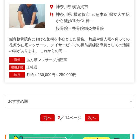
神奈川県横須賀市
神奈川県 横須賀市 京急本線 県立大学駅
から徒歩10分位 神...
接骨院・整骨院
鍼灸整骨院
鍼灸接骨院内における施術を中心とした業務。 施設や個人宅へ伺っての
往療や在宅マッサージ、デイサービスでの機能訓練指導員としての活躍
の場があります。 これからの高...
あん摩マッサージ指圧師
職種
正社員
雇用形態
月給：230,000円～250,000円
給与
2
14ページ
前へ
次へ