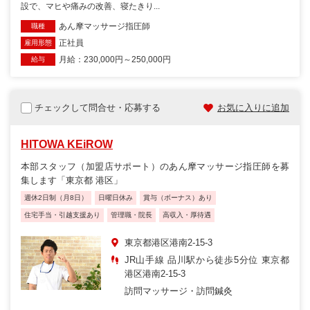
設で、マヒや痛みの改善、寝たきり...
あん摩マッサージ指圧師
職種
正社員
雇用形態
月給：230,000円～250,000円
給与
チェックして問合せ・応募する
お気に入りに追加
HITOWA KEiROW
本部スタッフ（加盟店サポート）のあん摩マッサージ指圧師を募
集します「東京都 港区」
週休2日制（月8日）
日曜日休み
賞与（ボーナス）あり
住宅手当・引越支援あり
管理職・院長
高収入・厚待遇
東京都港区港南2-15-3
JR山手線 品川駅から徒歩5分位 東京都
港区港南2-15-3
訪問マッサージ・訪問鍼灸