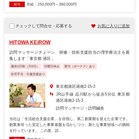
月給：250,000円～380,000円
給与
チェックして問合せ・応募する
お気に入りに追加
HITOWA KEiROW
訪問マッサージチェーン、研修・技術支援担当の理学療法士を募
集します「東京都 港区」
週休2日制（月8日）
日曜日休み
賞与（ボーナス）あり
住宅手当・引越支援あり
東京都港区港南2-15-3
JR山手線 品川駅から徒歩5分位 東京都
港区港南2-15-3
訪問マッサージ・訪問鍼灸
当社は「生活総合支援企業」を目指し、第二創業期を迎えた企業です。
創業来培った安定した事業基盤を活かしつつ、新たな事業領域への挑戦
を行っています。 この度、訪...