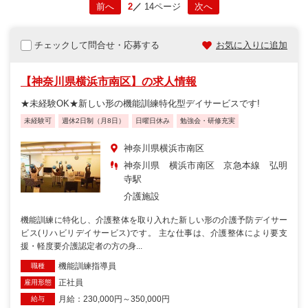
2
14ページ
前へ
次へ
チェックして問合せ・応募する
お気に入りに追加
【神奈川県横浜市南区】の求人情報
★未経験OK★新しい形の機能訓練特化型デイサービスです!
未経験可
週休2日制（月8日）
日曜日休み
勉強会・研修充実
神奈川県横浜市南区
神奈川県 横浜市南区 京急本線 弘明
寺駅
介護施設
機能訓練に特化し、介護整体を取り入れた新しい形の介護予防デイサー
ビス(リハビリデイサービス)です。 主な仕事は、介護整体により要支
援・軽度要介護認定者の方の身...
機能訓練指導員
職種
正社員
雇用形態
月給：230,000円～350,000円
給与