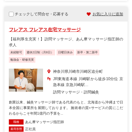
チェックして問合せ・応募する
お気に入りに追加
フレアス フレアス在宅マッサージ
【福利厚生充実！】訪問マッサージ、あん摩マッサージ指圧師の
求人
未経験可
週休2日制（月8日）
日曜日休み
新卒・第二新卒
勉強会・研修充実
神奈川県川崎市川崎区追分町
JR東海道本線 川崎駅から徒歩10分位 京
急本線 京急川崎駅...
訪問マッサージ・訪問鍼灸
創業以来、鍼灸マッサージ師である代表のもと、北海道から沖縄まで日
本全国に事業所を展開しております。 施術者の質=サービスの質にこだ
わるからこそ年間1億円の予算を...
あん摩マッサージ指圧師
職種
正社員
雇用形態