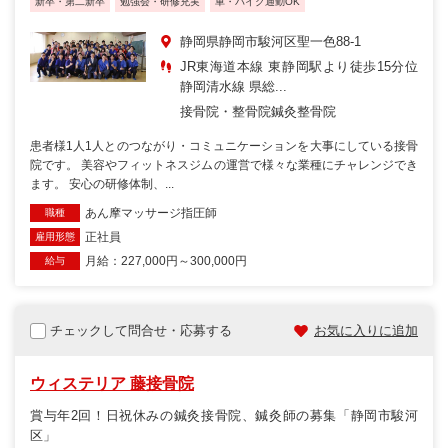
新卒・第二新卒
勉強会・研修充実
車・バイク通勤OK
静岡県静岡市駿河区聖一色88-1
JR東海道本線 東静岡駅より徒歩15分位
静岡清水線 県総...
接骨院・整骨院
鍼灸整骨院
患者様1人1人とのつながり・コミュニケーションを大事にしている接骨
院です。 美容やフィットネスジムの運営で様々な業種にチャレンジでき
ます。 安心の研修体制、...
あん摩マッサージ指圧師
職種
正社員
雇用形態
月給：227,000円～300,000円
給与
チェックして問合せ・応募する
お気に入りに追加
ウィステリア 藤接骨院
賞与年2回！日祝休みの鍼灸接骨院、鍼灸師の募集「静岡市駿河
区」