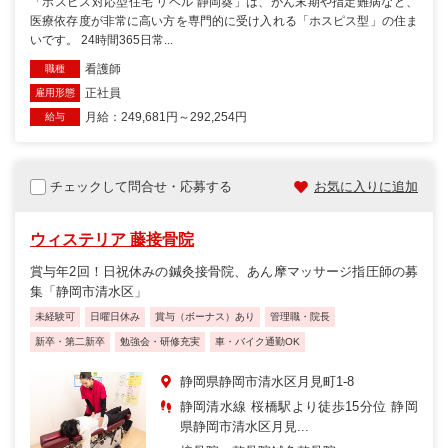
「ホスピス対応型住宅 リベル 静岡葵」は、がん末期や指定難病など、
医療依存度が非常に高い方を専門的に受け入れる「ホスピス型」の住ま
いです。 24時間365日常...
看護師
職種
正社員
雇用形態
月給：249,681円～292,254円
給与
チェックして問合せ・応募する
お気に入りに追加
ウィステリア 藤接骨院
賞与年2回！日祝休みの鍼灸接骨院、あん摩マッサージ指圧師の募
集「静岡市清水区」
未経験可
日曜日休み
賞与（ボーナス）あり
管理職・院長
新卒・第二新卒
勉強会・研修充実
車・バイク通勤OK
静岡県静岡市清水区月見町1-8
静岡清水線 桜橋駅より徒歩15分位 静岡
県静岡市清水区月見...