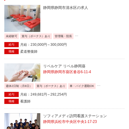
静岡県静岡市清水区の求人
...
未経験可
賞与（ボーナス）あり
管理職・院長
月給：230,000円～300,000円
給与
柔道整復師
職種
リベルケア リベル静岡葵
静岡県静岡市葵区沓谷6-11-4
...
週休2日制（月8日）
賞与（ボーナス）あり
車・バイク通勤OK
月給：249,681円～292,254円
給与
看護師
職種
ソフィアメディ訪問看護ステーション
静岡県浜松市中央区中央1-17-23