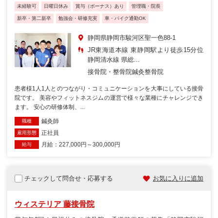
未経験可
日曜日休み
賞与（ボーナス）あり
管理職・院長
新卒・第二新卒
勉強会・研修充実
車・バイク通勤OK
静岡県静岡市駿河区聖一色88-1
JR東海道本線 東静岡駅より徒歩15分位
静岡清水線 県総...
接骨院・整骨院
鍼灸整骨院
患者様1人1人とのつながり・コミュニケーションを大事にしている接骨
院です。 美容やフィットネスジムの運営で様々な業種にチャレンジでき
ます。 安心の研修体制、...
鍼灸師
職種
正社員
雇用形態
月給：227,000円～300,000円
給与
チェックして問合せ・応募する
お気に入りに追加
ウィステリア 藤接骨院