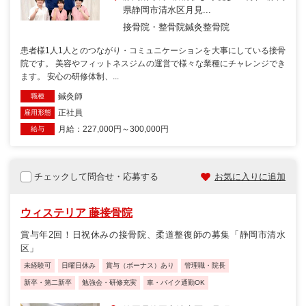
県静岡市清水区月見...
接骨院・整骨院
鍼灸整骨院
患者様1人1人とのつながり・コミュニケーションを大事にしている接骨
院です。 美容やフィットネスジムの運営で様々な業種にチャレンジでき
ます。 安心の研修体制、...
鍼灸師
職種
正社員
雇用形態
月給：227,000円～300,000円
給与
チェックして問合せ・応募する
お気に入りに追加
ウィステリア 藤接骨院
賞与年2回！日祝休みの接骨院、柔道整復師の募集「静岡市清水
区」
未経験可
日曜日休み
賞与（ボーナス）あり
管理職・院長
新卒・第二新卒
勉強会・研修充実
車・バイク通勤OK