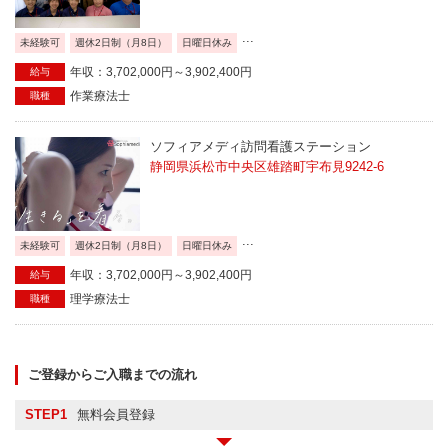
...
未経験可
週休2日制（月8日）
日曜日休み
年収：3,702,000円～3,902,400円
給与
作業療法士
職種
ソフィアメディ訪問看護ステーション
静岡県浜松市中央区雄踏町宇布見9242-6
...
未経験可
週休2日制（月8日）
日曜日休み
年収：3,702,000円～3,902,400円
給与
理学療法士
職種
ご登録からご入職までの流れ
STEP1
無料会員登録