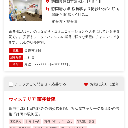
静岡県静岡市清水区月見町1-8
静岡清水線 桜橋駅より徒歩15分位 静岡
県静岡市清水区月見...
接骨院・整骨院
患者様1人1人とのつながり・コミュニケーションを大事にしている接骨
院です。 美容やフィットネスジムの運営で様々な業種にチャレンジでき
ます。 安心の研修体制、...
柔道整復師
職種
正社員
雇用形態
月給：227,000円～300,000円
給与
チェックして問合せ・応募する
お気に入りに追加
ウィステリア 藤接骨院
賞与年2回！日祝休みの鍼灸接骨院、あん摩マッサージ指圧師の募
集「静岡市駿河区」
未経験可
日曜日休み
賞与（ボーナス）あり
管理職・院長