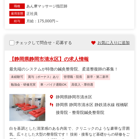
あん摩マッサージ指圧師
職種
正社員
雇用形態
月給：175,000円～
給与
チェックして問合せ・応募する
お気に入りに追加
【静岡県静岡市清水区】の求人情報
最先端のシステムが特徴の鍼灸整骨院、柔道整復師の募集！
未経験可
賞与（ボーナス）あり
管理職・院長
新卒・第二新卒
勉強会・研修充実
車・バイク通勤OK
高収入・厚待遇
静岡県静岡市清水区
静岡県 静岡市清水区 静鉄清水線 桜橋駅
接骨院・整骨院
鍼灸整骨院
白を基調とした清潔感のある内装で、クリニックのような豪華な雰囲
気、広々とした大型の整骨院です！ 技術・接客など基礎からの研修をご