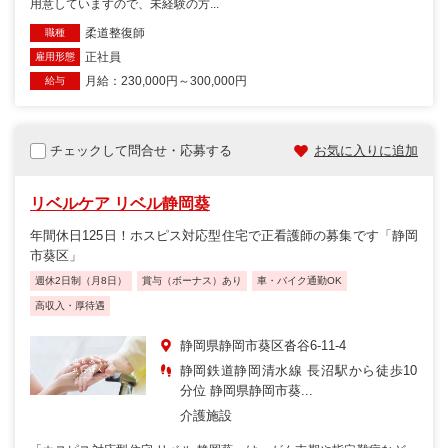
用意していますので、未経験の方...
柔道整復師
職種
正社員
雇用形態
月給：230,000円～300,000円
給与
チェックして問合せ・応募する
お気に入りに追加
リベルケア リベル静岡葵
年間休日125日！ホスピス対応型住宅で正看護師の募集です「静岡
市葵区」
週休2日制（月8日）
賞与（ボーナス）あり
車・バイク通勤OK
高収入・厚待遇
静岡県静岡市葵区沓谷6-11-4
静岡鉄道静岡清水線 長沼駅から徒歩10
分位 静岡県静岡市葵...
介護施設