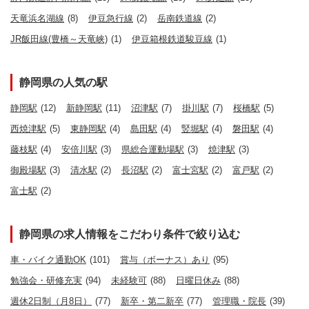
天竜浜名湖線
(8)
伊豆急行線
(2)
岳南鉄道線
(2)
JR飯田線(豊橋～天竜峡)
(1)
伊豆箱根鉄道駿豆線
(1)
静岡県の人気の駅
静岡駅
(12)
新静岡駅
(11)
沼津駅
(7)
掛川駅
(7)
桜橋駅
(5)
西焼津駅
(5)
東静岡駅
(4)
島田駅
(4)
竪堀駅
(4)
磐田駅
(4)
藤枝駅
(4)
安倍川駅
(3)
県総合運動場駅
(3)
焼津駅
(3)
御殿場駅
(3)
清水駅
(2)
長沼駅
(2)
富士宮駅
(2)
富戸駅
(2)
富士駅
(2)
静岡県の求人情報をこだわり条件で絞り込む
車・バイク通勤OK
(101)
賞与（ボーナス）あり
(95)
勉強会・研修充実
(94)
未経験可
(88)
日曜日休み
(88)
週休2日制（月8日）
(77)
新卒・第二新卒
(77)
管理職・院長
(39)