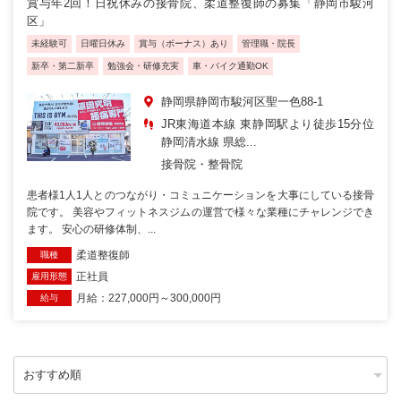
賞与年2回！日祝休みの接骨院、柔道整復師の募集「静岡市駿河
区」
未経験可
日曜日休み
賞与（ボーナス）あり
管理職・院長
新卒・第二新卒
勉強会・研修充実
車・バイク通勤OK
静岡県静岡市駿河区聖一色88-1
JR東海道本線 東静岡駅より徒歩15分位
静岡清水線 県総...
接骨院・整骨院
患者様1人1人とのつながり・コミュニケーションを大事にしている接骨
院です。 美容やフィットネスジムの運営で様々な業種にチャレンジでき
ます。 安心の研修体制、...
柔道整復師
職種
正社員
雇用形態
月給：227,000円～300,000円
給与