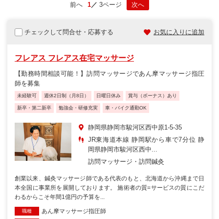
前へ
1
3ページ
次へ
チェックして問合せ・応募する
お気に入りに追加
フレアス フレアス在宅マッサージ
【勤務時間相談可能！】訪問マッサージであん摩マッサージ指圧
師を募集
未経験可
週休2日制（月8日）
日曜日休み
賞与（ボーナス）あり
新卒・第二新卒
勉強会・研修充実
車・バイク通勤OK
静岡県静岡市駿河区西中原1-5-35
JR東海道本線 静岡駅から車で7分位 静
岡県静岡市駿河区西中...
訪問マッサージ・訪問鍼灸
創業以来、鍼灸マッサージ師である代表のもと、北海道から沖縄まで日
本全国に事業所を展開しております。 施術者の質=サービスの質にこだ
わるからこそ年間1億円の予算を...
あん摩マッサージ指圧師
職種