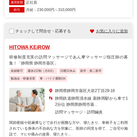
正社員
雇用形態
月給：230,000円～310,000円
給与
チェックして問合せ・応募する
お気に入りに追加
HITOWA KEiROW
研修制度充実の訪問マッサージであん摩マッサージ指圧師の募
集！「静岡県 静岡市葵区」
未経験可
週休2日制（月8日）
日曜日休み
新卒・第二新卒
勉強会・研修充実
車・バイク通勤OK
静岡県静岡市葵区大岩2丁目29-18
静岡鉄道静岡清水線 新静岡駅から車で1
2分位 静岡県静岡市葵...
訪問マッサージ・訪問鍼灸
関節硬縮や筋麻痺などで歩行が困難な方や、寝たきり、車椅子をご利用
されている身体の不自由な方を対象に、医師の同意を得て、ご自宅や施
設で、マヒや痛みの改善、寝たきり...