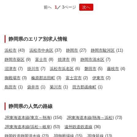
前へ
1
3ページ
次へ
静岡県のエリア別求人情報
浜松市
(43)
浜松市中央区
(37)
静岡市
(27)
静岡市駿河区
(11)
静岡市葵区
(9)
富士市
(8)
焼津市
(8)
静岡市清水区
(7)
沼津市
(7)
掛川市
(7)
浜松市浜名区
(6)
磐田市
(5)
藤枝市
(4)
御殿場市
(3)
榛原郡吉田町
(3)
富士宮市
(2)
伊東市
(2)
島田市
(1)
袋井市
(1)
菊川市
(1)
田方郡函南町
(1)
静岡県の人気の路線
JR東海道本線(東京～熱海)
(154)
JR東海道本線(熱海～浜松)
(73)
JR東海道本線(浜松～岐阜)
(53)
遠州鉄道鉄道線
(36)
静岡鉄道静岡清水線
(23)
JR御殿場線
(15)
JR身延線
(13)