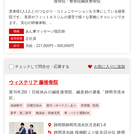
接骨院・整骨院
鍼灸整骨院
患者様1人1人とのつながり・コミュニケーションを大事にしている接骨
院です。 美容やフィットネスジムの運営で様々な業種にチャレンジでき
ます。 安心の研修体制、...
あん摩マッサージ指圧師
職種
正社員
雇用形態
月給：227,000円～300,000円
給与
チェックして問合せ・応募する
お気に入りに追加
ウィステリア 藤接骨院
賞与年2回！日祝休みの鍼灸接骨院、鍼灸師の募集「静岡市清水
区」
未経験可
日曜日休み
賞与（ボーナス）あり
管理職・院長
新卒・第二新卒
勉強会・研修充実
車・バイク通勤OK
静岡県静岡市清水区月見町1-8
静岡清水線 桜橋駅より徒歩15分位 静岡