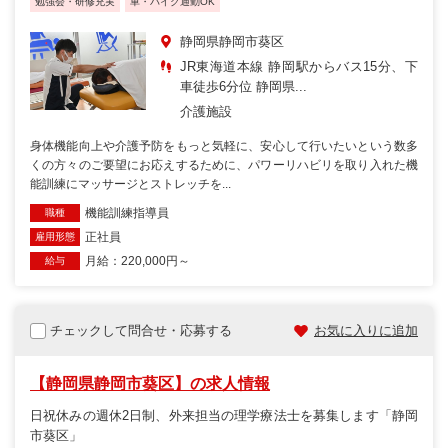
勉強会・研修充実
車・バイク通勤OK
静岡県静岡市葵区
JR東海道本線 静岡駅からバス15分、下
車徒歩6分位 静岡県...
介護施設
身体機能向上や介護予防をもっと気軽に、安心して行いたいという数多
くの方々のご要望にお応えするために、パワーリハビリを取り入れた機
能訓練にマッサージとストレッチを...
機能訓練指導員
職種
正社員
雇用形態
月給：220,000円～
給与
チェックして問合せ・応募する
お気に入りに追加
【静岡県静岡市葵区】の求人情報
日祝休みの週休2日制、外来担当の理学療法士を募集します「静岡
市葵区」