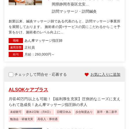
岡県静岡市葵区北安...
訪問マッサージ・訪問鍼灸
創業以来、鍼灸マッサージ師である代表のもと、訪問マッサージ事業所
を展開しております。 施術者の質=サービスの質にこだわるからこそ予
算をかけ、施術者のレベル向上に...
あん摩マッサージ指圧師
職種
正社員
雇用形態
月給：260,000円～
給与
チェックして問合せ・応募する
お気に入りに追加
ALSOKケアプラス
月収40万円以上も可能！【福利厚生充実】圧倒的なニーズに支え
られて急成長！あん摩マッサージ指圧師の求人
未経験可
週休2日制（月8日）
日曜日休み
歩合制度あり
新卒・第二新卒
勉強会・研修充実
高収入・厚待遇