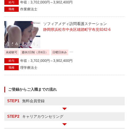
年収：3,702,000円～3,902,400円
給与
作業療法士
職種
ソフィアメディ訪問看護ステーション
静岡県浜松市中央区雄踏町宇布見9242-6
...
未経験可
週休2日制（月8日）
日曜日休み
年収：3,702,000円～3,902,400円
給与
理学療法士
職種
ご登録からご入職までの流れ
STEP1
無料会員登録
STEP2
キャリアカウンセリング