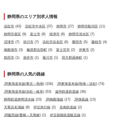
静岡県のエリア別求人情報
浜松市
(43)
浜松市中央区
(37)
静岡市
(27)
静岡市駿河区
(11)
静岡市葵区
(9)
富士市
(8)
焼津市
(8)
静岡市清水区
(7)
沼津市
(7)
掛川市
(7)
浜松市浜名区
(6)
磐田市
(5)
藤枝市
(4)
御殿場市
(3)
榛原郡吉田町
(3)
富士宮市
(2)
伊東市
(2)
島田市
(1)
袋井市
(1)
菊川市
(1)
田方郡函南町
(1)
静岡県の人気の路線
JR東海道本線(東京～熱海)
(156)
JR東海道本線(熱海～浜松)
(74)
JR東海道本線(浜松～岐阜)
(53)
遠州鉄道鉄道線
(36)
静岡鉄道静岡清水線
(23)
JR御殿場線
(17)
JR身延線
(13)
天竜浜名湖線
(8)
伊豆急行線
(2)
岳南鉄道線
(2)
JR飯田線(豊橋～天竜峡)
(1)
伊豆箱根鉄道駿豆線
(1)