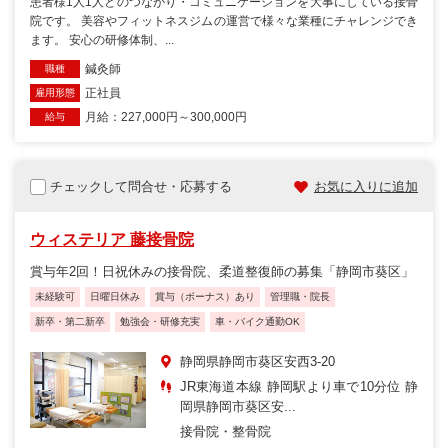
患者様1人1人とのつながり・コミュニケーションを大事にしている接骨
院です。 美容やフィットネスジムの運営で様々な業種にチャレンジでき
ます。 安心の研修体制、...
鍼灸師
職種
正社員
雇用形態
月給：227,000円～300,000円
給与
チェックして問合せ・応募する
お気に入りに追加
ウィステリア 藤接骨院
賞与年2回！日祝休みの接骨院、柔道整復師の募集「静岡市葵区」
未経験可
日曜日休み
賞与（ボーナス）あり
管理職・院長
新卒・第二新卒
勉強会・研修充実
車・バイク通勤OK
静岡県静岡市葵区安西3‐20
JR東海道本線 静岡駅より車で10分位 静
岡県静岡市葵区安...
接骨院・整骨院