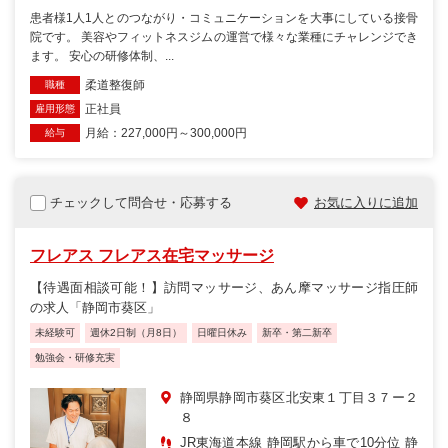
患者様1人1人とのつながり・コミュニケーションを大事にしている接骨
院です。 美容やフィットネスジムの運営で様々な業種にチャレンジでき
ます。 安心の研修体制、...
柔道整復師
職種
正社員
雇用形態
月給：227,000円～300,000円
給与
チェックして問合せ・応募する
お気に入りに追加
フレアス フレアス在宅マッサージ
【待遇面相談可能！】訪問マッサージ、あん摩マッサージ指圧師
の求人「静岡市葵区」
未経験可
週休2日制（月8日）
日曜日休み
新卒・第二新卒
勉強会・研修充実
静岡県静岡市葵区北安東１丁目３７ー２
８
JR東海道本線 静岡駅から車で10分位 静