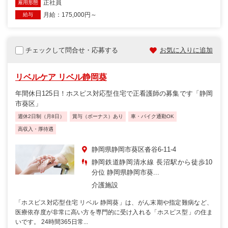
正社員
雇用形態
月給：175,000円～
給与
チェックして問合せ・応募する
お気に入りに追加
リベルケア リベル静岡葵
年間休日125日！ホスピス対応型住宅で正看護師の募集です「静岡
市葵区」
週休2日制（月8日）
賞与（ボーナス）あり
車・バイク通勤OK
高収入・厚待遇
静岡県静岡市葵区沓谷6-11-4
静岡鉄道静岡清水線 長沼駅から徒歩10
分位 静岡県静岡市葵...
介護施設
「ホスピス対応型住宅 リベル 静岡葵」は、がん末期や指定難病など、
医療依存度が非常に高い方を専門的に受け入れる「ホスピス型」の住ま
いです。 24時間365日常...