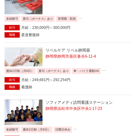
...
未経験可
賞与（ボーナス）あり
管理職・院長
月給：230,000円～300,000円
給与
柔道整復師
職種
リベルケア リベル静岡葵
静岡県静岡市葵区沓谷6-11-4
...
週休2日制（月8日）
賞与（ボーナス）あり
車・バイク通勤OK
月給：249,681円～292,254円
給与
看護師
職種
ソフィアメディ訪問看護ステーション
静岡県浜松市中央区中央1-17-23
...
未経験可
週休2日制（月8日）
日曜日休み