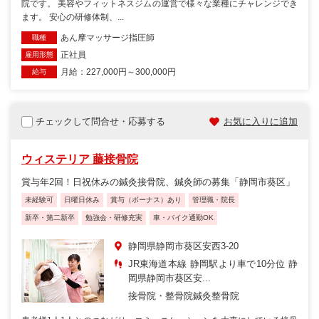
院です。 美容やフィットネスジムの運営で様々な業種にチャレンジでき
ます。 安心の研修体制、...
あん摩マッサージ指圧師
職種
正社員
雇用形態
月給：227,000円～300,000円
給与
チェックして問合せ・応募する
お気に入りに追加
ウィステリア 藤接骨院
賞与年2回！日祝休みの鍼灸接骨院、鍼灸師の募集「静岡市葵区」
未経験可
日曜日休み
賞与（ボーナス）あり
管理職・院長
新卒・第二新卒
勉強会・研修充実
車・バイク通勤OK
静岡県静岡市葵区安西3‐20
JR東海道本線 静岡駅より車で10分位 静
岡県静岡市葵区安...
接骨院・整骨院
鍼灸整骨院