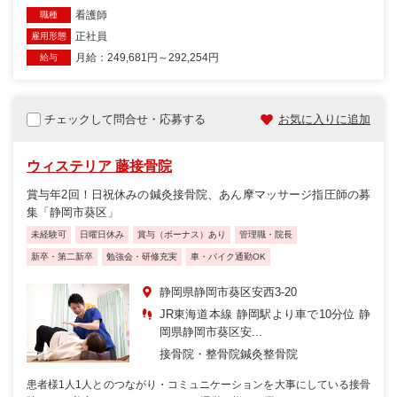
看護師
職種
正社員
雇用形態
月給：249,681円～292,254円
給与
チェックして問合せ・応募する
お気に入りに追加
ウィステリア 藤接骨院
賞与年2回！日祝休みの鍼灸接骨院、あん摩マッサージ指圧師の募
集「静岡市葵区」
未経験可
日曜日休み
賞与（ボーナス）あり
管理職・院長
新卒・第二新卒
勉強会・研修充実
車・バイク通勤OK
静岡県静岡市葵区安西3‐20
JR東海道本線 静岡駅より車で10分位 静
岡県静岡市葵区安...
接骨院・整骨院
鍼灸整骨院
患者様1人1人とのつながり・コミュニケーションを大事にしている接骨