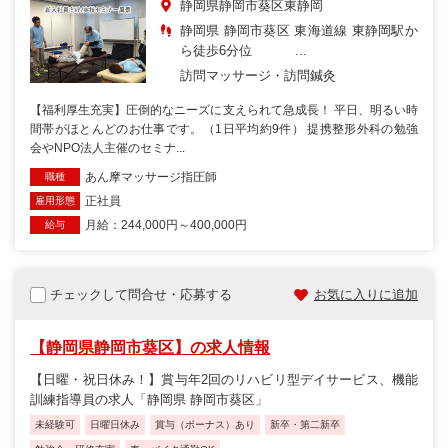
静岡県静岡市葵区東静岡
静岡県 静岡市葵区 東海道線 東静岡駅か
ら徒歩6分位 ...
訪問マッサージ・訪問鍼灸
【福利厚生充実】圧倒的なニーズに支えられて急成長！ 平日、明るい時
間帯がほとんどのお仕事です。（1日平均約9件） 提携整形外科の勉強
会やNPO法人主催のセミナ...
あん摩マッサージ指圧師
職種
正社員
雇用形態
月給：244,000円～400,000円
給与
チェックして問合せ・応募する
お気に入りに追加
【静岡県静岡市葵区】の求人情報
【日曜・祝日休み！】賞与年2回のリハビリ型デイサービス、機能
訓練指導員の求人「静岡県 静岡市葵区」
未経験可
日曜日休み
賞与（ボーナス）あり
新卒・第二新卒