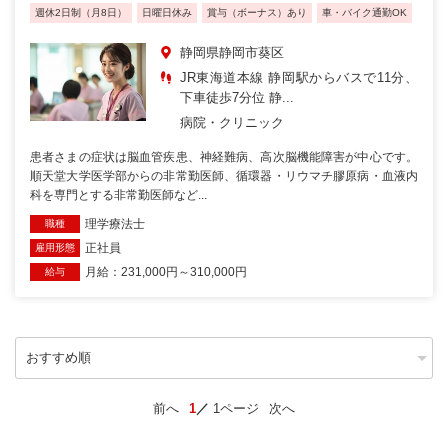
週休2日制（月8日）
日曜日休み
賞与（ボーナス）あり
車・バイク通勤OK
静岡県静岡市葵区
JR東海道本線 静岡駅からバスで11分、
下車徒歩7分位 静...
病院・クリニック
患者さまの症状は脳血管疾患、神経難病、高次脳機能障害が中心です。
順天堂大学医学部からの非常勤医師、循環器・リウマチ膠原病・血液内
科を専門とする非常勤医師など...
理学療法士
職種
正社員
雇用形態
月給：231,000円～310,000円
給与
前へ
1
1ページ
次へ