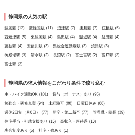
静岡県の人気の駅
静岡駅
(12)
新静岡駅
(11)
沼津駅
(7)
掛川駅
(7)
桜橋駅
(5)
西焼津駅
(5)
東静岡駅
(4)
島田駅
(4)
竪堀駅
(4)
磐田駅
(4)
藤枝駅
(4)
安倍川駅
(3)
県総合運動場駅
(3)
焼津駅
(3)
御殿場駅
(3)
清水駅
(2)
長沼駅
(2)
富士宮駅
(2)
富戸駅
(2)
富士駅
(2)
静岡県の求人情報をこだわり条件で絞り込む
車・バイク通勤OK
(101)
賞与（ボーナス）あり
(95)
勉強会・研修充実
(94)
未経験可
(88)
日曜日休み
(88)
週休2日制（月8日）
(77)
新卒・第二新卒
(77)
管理職・院長
(39)
住宅手当・引越支援あり
(15)
高収入・厚待遇
(13)
歩合制度あり
(5)
社宅・寮あり
(1)