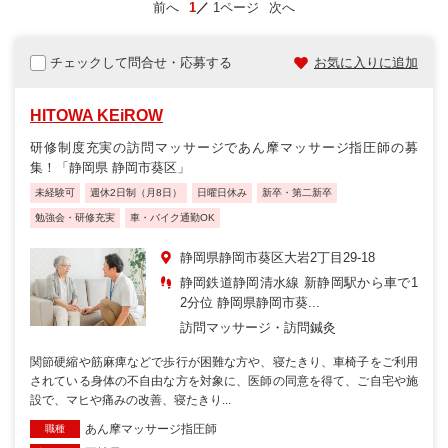
前へ
1
1ページ
次へ
チェックして問合せ・応募する
お気に入りに追加
HITOWA KEiROW
研修制度充実の訪問マッサージであん摩マッサージ指圧師の募
集！「静岡県 静岡市葵区」
未経験可
週休2日制（月8日）
日曜日休み
新卒・第二新卒
勉強会・研修充実
車・バイク通勤OK
静岡県静岡市葵区大岩2丁目29-18
静岡鉄道静岡清水線 新静岡駅から車で1
2分位 静岡県静岡市葵...
訪問マッサージ・訪問鍼灸
関節硬縮や筋麻痺などで歩行が困難な方や、寝たきり、車椅子をご利用
されている身体の不自由な方を対象に、医師の同意を得て、ご自宅や施
設で、マヒや痛みの改善、寝たきり...
あん摩マッサージ指圧師
職種