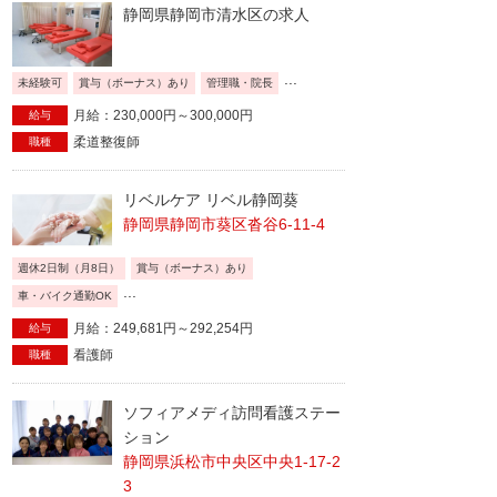
静岡県静岡市清水区の求人
...
未経験可
賞与（ボーナス）あり
管理職・院長
月給：230,000円～300,000円
給与
柔道整復師
職種
リベルケア リベル静岡葵
静岡県静岡市葵区沓谷6-11-4
週休2日制（月8日）
賞与（ボーナス）あり
...
車・バイク通勤OK
月給：249,681円～292,254円
給与
看護師
職種
ソフィアメディ訪問看護ステー
ション
静岡県浜松市中央区中央1-17-2
3