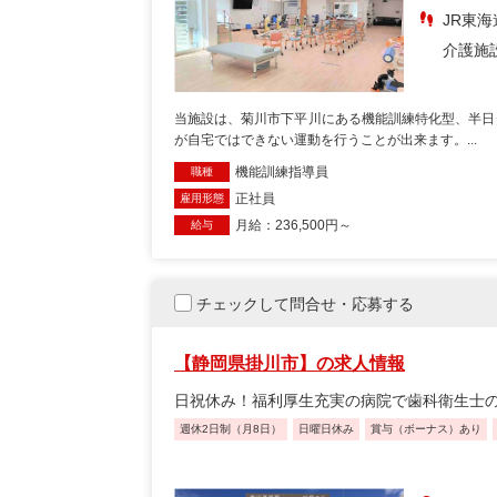
JR東海
介護施
当施設は、菊川市下平川にある機能訓練特化型、半日
が自宅ではできない運動を行うことが出来ます。...
機能訓練指導員
職種
正社員
雇用形態
月給：236,500円～
給与
チェックして問合せ・応募する
【静岡県掛川市】の求人情報
日祝休み！福利厚生充実の病院で歯科衛生士の
週休2日制（月8日）
日曜日休み
賞与（ボーナス）あり