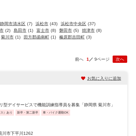
静岡市清水区
(7)
浜松市
(43)
浜松市中央区
(37)
市
(2)
島田市
(1)
富士市
(8)
磐田市
(5)
焼津市
(8)
菊川市
(1)
田方郡函南町
(1)
榛原郡吉田町
(3)
前へ
1
9ページ
次へ
お気に入りに追加
リ型デイサービスで機能訓練指導員を募集「静岡県 菊川市」
ナス）あり
新卒・第二新卒
車・バイク通勤OK
川市下平川1262