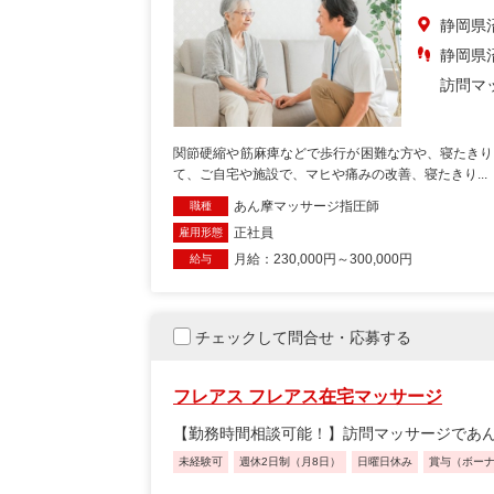
静岡県
静岡県
訪問マ
関節硬縮や筋麻痺などで歩行が困難な方や、寝たきり
て、ご自宅や施設で、マヒや痛みの改善、寝たきり...
あん摩マッサージ指圧師
職種
正社員
雇用形態
月給：230,000円～300,000円
給与
チェックして問合せ・応募する
フレアス フレアス在宅マッサージ
【勤務時間相談可能！】訪問マッサージであ
未経験可
週休2日制（月8日）
日曜日休み
賞与（ボー