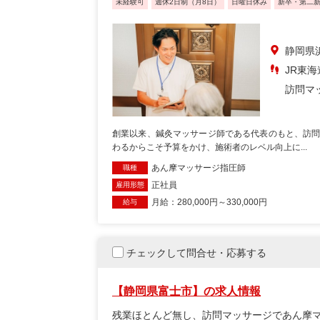
未経験可
週休2日制（月8日）
日曜日休み
新卒・第二
静岡県
JR東海
訪問マ
創業以来、鍼灸マッサージ師である代表のもと、訪問
わるからこそ予算をかけ、施術者のレベル向上に...
あん摩マッサージ指圧師
職種
正社員
雇用形態
月給：280,000円～330,000円
給与
チェックして問合せ・応募する
【静岡県富士市】の求人情報
残業ほとんど無し、訪問マッサージであん摩マ