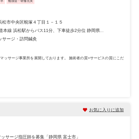
新卒
勉強会・研修充実
浜松市中央区蜆塚４丁目１－１５
道本線 浜松駅からバス11分、下車徒歩2分位 静岡県...
ッサージ・訪問鍼灸
マッサージ事業所を展開しております。 施術者の質=サービスの質にこだ
お気に入りに追加
ッサージ指圧師を募集「静岡県 富士市」