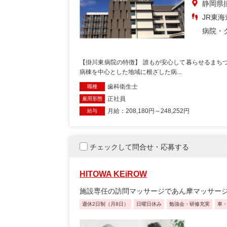
静岡県
JR東海
病院・
【掛川東病院の特徴】 誰もが安心して暮らせるまちづ
病棟を中心とした地域に根ざした病...
歯科衛生士
職種
正社員
雇用形態
月給：208,180円～248,252円
給与
チェックして問合せ・応募する
HITOWA KEiROW
施設専任の訪問マッサージであん摩マッサー
週休2日制（月8日）
日曜日休み
勉強会・研修充実
車・