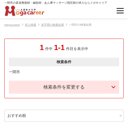
一関市の柔道整復師・鍼灸師・あん摩マッサージ指圧師の求人ならメガキャリア
megacareer
求人検索
岩手県の検索結果
一関市の検索結果
1
1-1
件中
件目を表示中
検索条件
一関市
検索条件を変更する