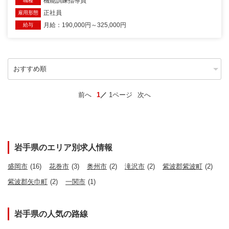
機能訓練指導員
職種
正社員
雇用形態
月給：190,000円～325,000円
給与
前へ
1
1ページ
次へ
岩手県のエリア別求人情報
盛岡市
(16)
花巻市
(3)
奥州市
(2)
滝沢市
(2)
紫波郡紫波町
(2)
紫波郡矢巾町
(2)
一関市
(1)
岩手県の人気の路線