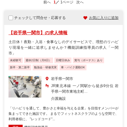
前へ
1
1ページ
次へ
チェックして問合せ・応募する
お気に入りに追加
【岩手県一関市】の求人情報
土日休！夜勤・入浴・食事なしのデイサービスで、理想のリハビ
リ現場を一緒に追求しませんか？機能訓練指導員の求人「一関
市」
未経験可
週休2日制（月8日）
日曜日休み
賞与（ボーナス）あり
新卒・第二新卒
勉強会・研修充実
車・バイク通勤OK
岩手県一関市
JR東北本線 一ノ関駅から徒歩9分位 岩
手県一関市東地主町...
介護施設
「リハビリを通して、豊かさと幸福を与える企業」を目指すメンバーが
集まってできた施設です。 まるでフィットネスクラブのような空間で、
利用者様に、 ”レッドコード”...