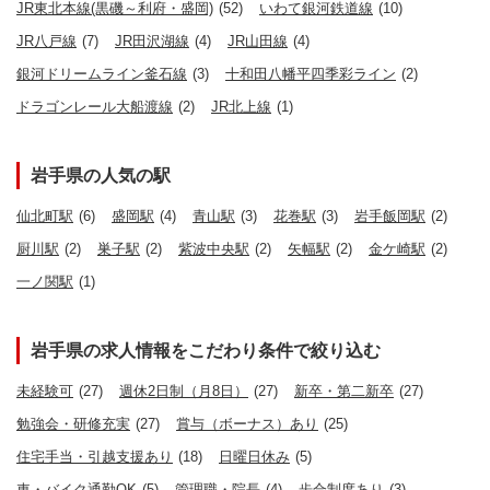
JR東北本線(黒磯～利府・盛岡)
(52)
いわて銀河鉄道線
(10)
JR八戸線
(7)
JR田沢湖線
(4)
JR山田線
(4)
銀河ドリームライン釜石線
(3)
十和田八幡平四季彩ライン
(2)
ドラゴンレール大船渡線
(2)
JR北上線
(1)
岩手県の人気の駅
仙北町駅
(6)
盛岡駅
(4)
青山駅
(3)
花巻駅
(3)
岩手飯岡駅
(2)
厨川駅
(2)
巣子駅
(2)
紫波中央駅
(2)
矢幅駅
(2)
金ケ崎駅
(2)
一ノ関駅
(1)
岩手県の求人情報をこだわり条件で絞り込む
未経験可
(27)
週休2日制（月8日）
(27)
新卒・第二新卒
(27)
勉強会・研修充実
(27)
賞与（ボーナス）あり
(25)
住宅手当・引越支援あり
(18)
日曜日休み
(5)
車・バイク通勤OK
(5)
管理職・院長
(4)
歩合制度あり
(3)