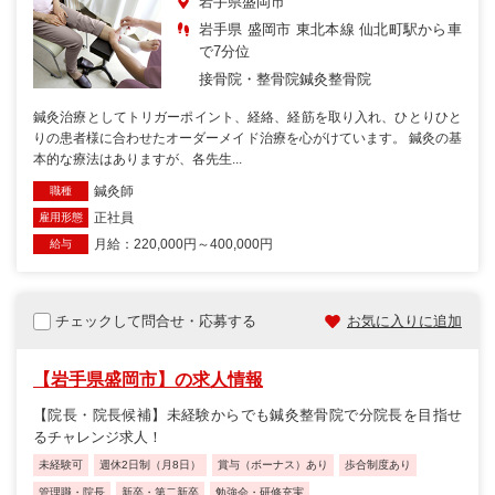
岩手県盛岡市
岩手県 盛岡市 東北本線 仙北町駅から車
で7分位
接骨院・整骨院
鍼灸整骨院
鍼灸治療としてトリガーポイント、経絡、経筋を取り入れ、ひとりひと
りの患者様に合わせたオーダーメイド治療を心がけています。 鍼灸の基
本的な療法はありますが、各先生...
鍼灸師
職種
正社員
雇用形態
月給：220,000円～400,000円
給与
チェックして問合せ・応募する
お気に入りに追加
【岩手県盛岡市】の求人情報
【院長・院長候補】未経験からでも鍼灸整骨院で分院長を目指せ
るチャレンジ求人！
未経験可
週休2日制（月8日）
賞与（ボーナス）あり
歩合制度あり
管理職・院長
新卒・第二新卒
勉強会・研修充実