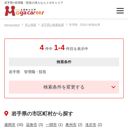
岩手県×管理職・院長の求人ならメガキャリア
megacareer
求人検索
岩手県の検索結果
管理職・院長の検索結果
4
1-4
件中
件目を表示中
検索条件
岩手県
管理職・院長
検索条件を変更する
岩手県の市区町村から探す
盛岡市
(16)
花巻市
(3)
一関市
(1)
奥州市
(2)
滝沢市
(2)