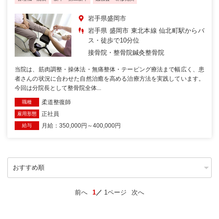
岩手県盛岡市
岩手県 盛岡市 東北本線 仙北町駅からバ
ス・徒歩で10分位
接骨院・整骨院
鍼灸整骨院
当院は、筋肉調整・操体法・無痛整体・テーピング療法まで幅広く、患
者さんの状況に合わせた自然治癒を高める治療方法を実践しています。
今回は分院長として整骨院全体...
柔道整復師
職種
正社員
雇用形態
月給：350,000円～400,000円
給与
前へ
1
1ページ
次へ