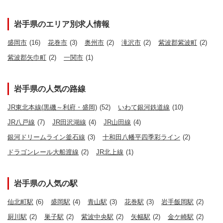
岩手県のエリア別求人情報
盛岡市
(16)
花巻市
(3)
奥州市
(2)
滝沢市
(2)
紫波郡紫波町
(2)
紫波郡矢巾町
(2)
一関市
(1)
岩手県の人気の路線
JR東北本線(黒磯～利府・盛岡)
(52)
いわて銀河鉄道線
(10)
JR八戸線
(7)
JR田沢湖線
(4)
JR山田線
(4)
銀河ドリームライン釜石線
(3)
十和田八幡平四季彩ライン
(2)
ドラゴンレール大船渡線
(2)
JR北上線
(1)
岩手県の人気の駅
仙北町駅
(6)
盛岡駅
(4)
青山駅
(3)
花巻駅
(3)
岩手飯岡駅
(2)
厨川駅
(2)
巣子駅
(2)
紫波中央駅
(2)
矢幅駅
(2)
金ケ崎駅
(2)