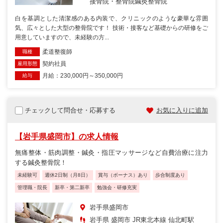
接骨院・整骨院
鍼灸整骨院
白を基調とした清潔感のある内装で、クリニックのような豪華な雰囲
気、広々とした大型の整骨院です！ 技術・接客など基礎からの研修をご
用意していますので、未経験の方...
柔道整復師
職種
契約社員
雇用形態
月給：230,000円～350,000円
給与
チェックして問合せ・応募する
お気に入りに追加
【岩手県盛岡市】の求人情報
無痛整体・筋肉調整・鍼灸・指圧マッサージなど自費治療に注力
する鍼灸整骨院！
未経験可
週休2日制（月8日）
賞与（ボーナス）あり
歩合制度あり
管理職・院長
新卒・第二新卒
勉強会・研修充実
岩手県盛岡市
岩手県 盛岡市 JR東北本線 仙北町駅