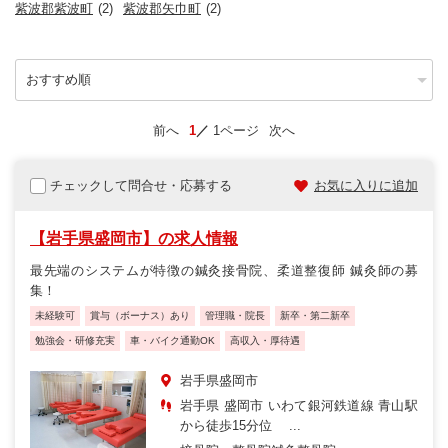
紫波郡紫波町
(2)
紫波郡矢巾町
(2)
前へ
1
1ページ
次へ
チェックして問合せ・応募する
お気に入りに追加
【岩手県盛岡市】の求人情報
最先端のシステムが特徴の鍼灸接骨院、柔道整復師 鍼灸師の募
集！
未経験可
賞与（ボーナス）あり
管理職・院長
新卒・第二新卒
勉強会・研修充実
車・バイク通勤OK
高収入・厚待遇
岩手県盛岡市
岩手県 盛岡市 いわて銀河鉄道線 青山駅
から徒歩15分位 ...