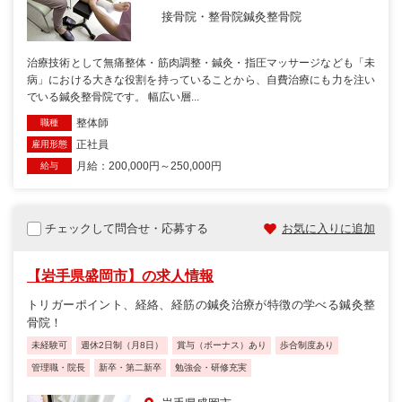
接骨院・整骨院
鍼灸整骨院
治療技術として無痛整体・筋肉調整・鍼灸・指圧マッサージなども「未
病」における大きな役割を持っていることから、自費治療にも力を注い
でいる鍼灸整骨院です。 幅広い層...
整体師
職種
正社員
雇用形態
月給：200,000円～250,000円
給与
チェックして問合せ・応募する
お気に入りに追加
【岩手県盛岡市】の求人情報
トリガーポイント、経絡、経筋の鍼灸治療が特徴の学べる鍼灸整
骨院！
未経験可
週休2日制（月8日）
賞与（ボーナス）あり
歩合制度あり
管理職・院長
新卒・第二新卒
勉強会・研修充実