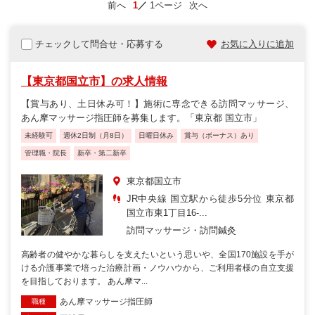
前へ
1
1ページ
次へ
チェックして問合せ・応募する
お気に入りに追加
【東京都国立市】の求人情報
【賞与あり、土日休み可！】施術に専念できる訪問マッサージ、
あん摩マッサージ指圧師を募集します。「東京都 国立市」
未経験可
週休2日制（月8日）
日曜日休み
賞与（ボーナス）あり
管理職・院長
新卒・第二新卒
東京都国立市
JR中央線 国立駅から徒歩5分位 東京都
国立市東1丁目16-...
訪問マッサージ・訪問鍼灸
高齢者の健やかな暮らしを支えたいという思いや、全国170施設を手が
ける介護事業で培った治療計画・ノウハウから、ご利用者様の自立支援
を目指しております。 あん摩マ...
あん摩マッサージ指圧師
職種