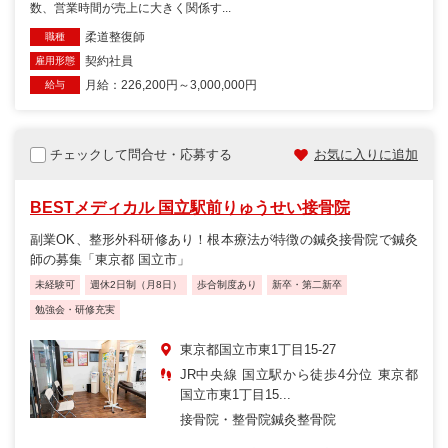
数、営業時間が売上に大きく関係す...
柔道整復師
職種
契約社員
雇用形態
月給：226,200円～3,000,000円
給与
チェックして問合せ・応募する
お気に入りに追加
BESTメディカル 国立駅前りゅうせい接骨院
副業OK、整形外科研修あり！根本療法が特徴の鍼灸接骨院で鍼灸
師の募集「東京都 国立市」
未経験可
週休2日制（月8日）
歩合制度あり
新卒・第二新卒
勉強会・研修充実
東京都国立市東1丁目15-27
JR中央線 国立駅から徒歩4分位 東京都
国立市東1丁目15...
接骨院・整骨院
鍼灸整骨院