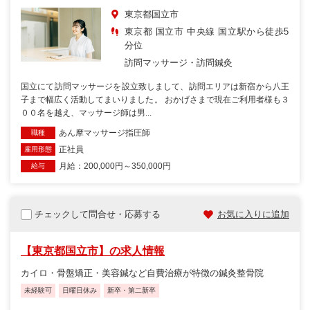
東京都国立市
東京都 国立市 中央線 国立駅から徒歩5
分位
訪問マッサージ・訪問鍼灸
国立にて訪問マッサージを設立致しまして、訪問エリアは新宿から八王
子まで幅広く活動してまいりました。 おかげさまで現在ご利用者様も３
００名を越え、マッサージ師は男...
あん摩マッサージ指圧師
職種
正社員
雇用形態
月給：200,000円～350,000円
給与
チェックして問合せ・応募する
お気に入りに追加
【東京都国立市】の求人情報
カイロ・骨盤矯正・美容鍼など自費治療が特徴の鍼灸整骨院
未経験可
日曜日休み
新卒・第二新卒