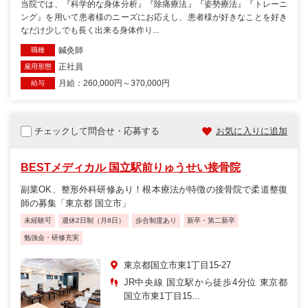
当院では、『科学的な身体分析』『除痛療法』『姿勢療法』『トレーニ
ング』を用いて患者様のニーズにお応えし、患者様が好きなことを好き
なだけ少しでも長く出来る身体作り...
鍼灸師
職種
正社員
雇用形態
月給：260,000円～370,000円
給与
チェックして問合せ・応募する
お気に入りに追加
BESTメディカル 国立駅前りゅうせい接骨院
副業OK、整形外科研修あり！根本療法が特徴の接骨院で柔道整復
師の募集「東京都 国立市」
未経験可
週休2日制（月8日）
歩合制度あり
新卒・第二新卒
勉強会・研修充実
東京都国立市東1丁目15-27
JR中央線 国立駅から徒歩4分位 東京都
国立市東1丁目15...