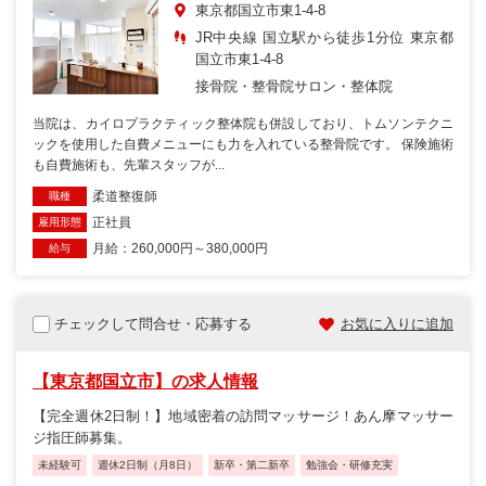
東京都国立市東1-4-8
JR中央線 国立駅から徒歩1分位 東京都
国立市東1-4-8
接骨院・整骨院
サロン・整体院
当院は、カイロプラクティック整体院も併設しており、トムソンテクニ
ックを使用した自費メニューにも力を入れている整骨院です。 保険施術
も自費施術も、先輩スタッフが...
柔道整復師
職種
正社員
雇用形態
月給：260,000円～380,000円
給与
チェックして問合せ・応募する
お気に入りに追加
【東京都国立市】の求人情報
【完全週休2日制！】地域密着の訪問マッサージ！あん摩マッサー
ジ指圧師募集。
未経験可
週休2日制（月8日）
新卒・第二新卒
勉強会・研修充実