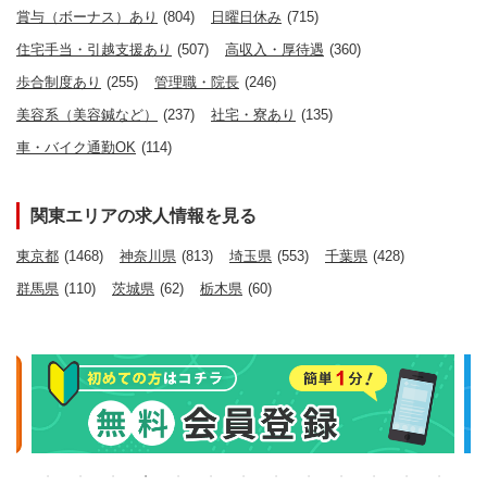
賞与（ボーナス）あり
(804)
日曜日休み
(715)
住宅手当・引越支援あり
(507)
高収入・厚待遇
(360)
歩合制度あり
(255)
管理職・院長
(246)
美容系（美容鍼など）
(237)
社宅・寮あり
(135)
車・バイク通勤OK
(114)
関東エリアの求人情報を見る
東京都
(1468)
神奈川県
(813)
埼玉県
(553)
千葉県
(428)
群馬県
(110)
茨城県
(62)
栃木県
(60)