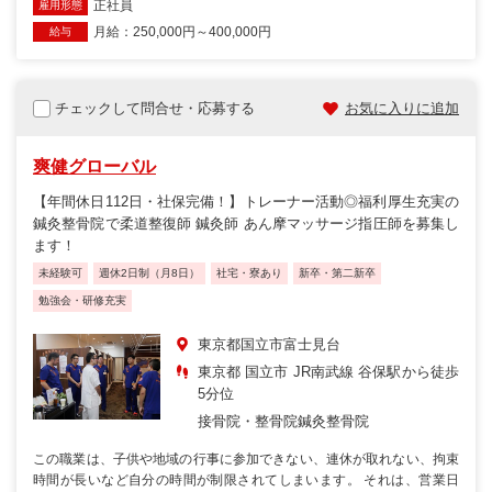
正社員
雇用形態
月給：250,000円～400,000円
給与
チェックして問合せ・応募する
お気に入りに追加
爽健グローバル
【年間休日112日・社保完備！】トレーナー活動◎福利厚生充実の
鍼灸整骨院で柔道整復師 鍼灸師 あん摩マッサージ指圧師を募集し
ます！
未経験可
週休2日制（月8日）
社宅・寮あり
新卒・第二新卒
勉強会・研修充実
東京都国立市富士見台
東京都 国立市 JR南武線 谷保駅から徒歩
5分位
接骨院・整骨院
鍼灸整骨院
この職業は、子供や地域の行事に参加できない、連休が取れない、拘束
時間が長いなど自分の時間が制限されてしまいます。 それは、営業日