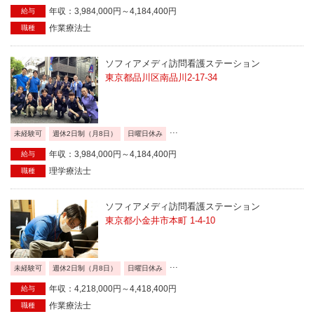
年収：3,984,000円～4,184,400円
給与
作業療法士
職種
ソフィアメディ訪問看護ステーション
東京都品川区南品川2-17-34
...
未経験可
週休2日制（月8日）
日曜日休み
年収：3,984,000円～4,184,400円
給与
理学療法士
職種
ソフィアメディ訪問看護ステーション
東京都小金井市本町 1-4-10
...
未経験可
週休2日制（月8日）
日曜日休み
年収：4,218,000円～4,418,400円
給与
作業療法士
職種