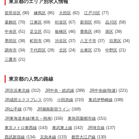
東京都のエリア別求人情報
世田谷区
(90)
練馬区
(85)
大田区
(82)
江戸川区
(77)
葛飾区
(70)
江東区
(69)
杉並区
(67)
新宿区
(65)
品川区
(58)
中央区
(51)
足立区
(51)
板橋区
(46)
豊島区
(40)
港区
(39)
墨田区
(38)
町田市
(38)
渋谷区
(37)
八王子市
(37)
目黒区
(34)
調布市
(34)
千代田区
(28)
北区
(24)
台東区
(23)
中野区
(21)
三鷹市
(21)
東京都の人気の路線
JR京浜東北線
(312)
JR中央・総武線
(289)
JR中央線(快速)
(221)
JR成田エクスプレス
(215)
小田急線
(210)
東武伊勢崎線
(199)
JR山手線
(179)
JR湘南新宿ライン
(168)
JR東海道本線(東京～熱海)
(156)
東急田園都市線
(151)
東京メトロ東西線
(143)
東武東上線
(142)
JR埼京線
(137)
西武新宿線
(134)
京急本線
(133)
都営大江戸線
(130)