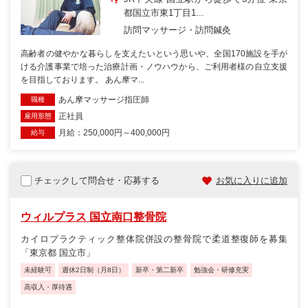
都国立市東1丁目1...
訪問マッサージ・訪問鍼灸
高齢者の健やかな暮らしを支えたいという思いや、全国170施設を手が
ける介護事業で培った治療計画・ノウハウから、ご利用者様の自立支援
を目指しております。 あん摩マ...
あん摩マッサージ指圧師
職種
正社員
雇用形態
月給：250,000円～400,000円
給与
チェックして問合せ・応募する
お気に入りに追加
ウィルプラス 国立南口整骨院
カイロプラクティック整体院併設の整骨院で柔道整復師を募集
「東京都 国立市」
未経験可
週休2日制（月8日）
新卒・第二新卒
勉強会・研修充実
高収入・厚待遇