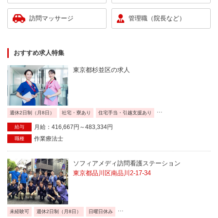
訪問マッサージ
管理職（院長など）
おすすめ求人特集
東京都杉並区の求人
...
週休2日制（月8日）
社宅・寮あり
住宅手当・引越支援あり
月給：416,667円～483,334円
給与
作業療法士
職種
ソフィアメディ訪問看護ステーション
東京都品川区南品川2-17-34
...
未経験可
週休2日制（月8日）
日曜日休み