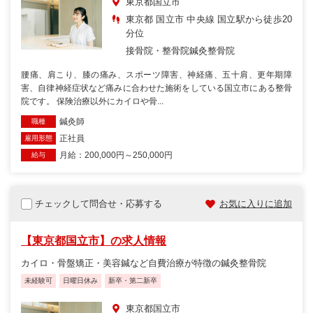
東京都国立市
東京都 国立市 中央線 国立駅から徒歩20
分位
接骨院・整骨院
鍼灸整骨院
腰痛、肩こり、膝の痛み、スポーツ障害、神経痛、五十肩、更年期障
害、自律神経症状など痛みに合わせた施術をしている国立市にある整骨
院です。 保険治療以外にカイロや骨...
鍼灸師
職種
正社員
雇用形態
月給：200,000円～250,000円
給与
チェックして問合せ・応募する
お気に入りに追加
【東京都国立市】の求人情報
カイロ・骨盤矯正・美容鍼など自費治療が特徴の鍼灸整骨院
未経験可
日曜日休み
新卒・第二新卒
東京都国立市