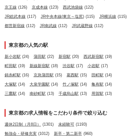
京王線
(126)
京成本線
(123)
西武池袋線
(122)
JR総武本線
(117)
JR中央本線(東京～塩尻)
(115)
JR横浜線
(115)
都営新宿線
(112)
JR南武線
(112)
JR武蔵野線
(112)
東京都の人気の駅
新小岩駅
(24)
蒲田駅
(22)
新宿駅
(20)
西武新宿駅
(19)
町田駅
(19)
新線新宿駅
(18)
渋谷駅
(17)
小岩駅
(17)
錦糸町駅
(16)
京急蒲田駅
(15)
葛西駅
(15)
田町駅
(14)
大塚駅
(14)
大泉学園駅
(14)
竹ノ塚駅
(14)
亀有駅
(14)
三鷹駅
(14)
南砂町駅
(13)
千歳烏山駅
(13)
用賀駅
(13)
東京都の求人情報をこだわり条件で絞り込む
週休2日制（月8日）
(1301)
未経験可
(1193)
勉強会・研修充実
(1012)
新卒・第二新卒
(960)