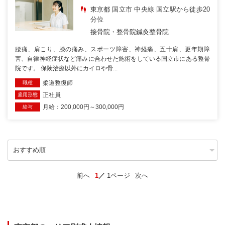
東京都 国立市 中央線 国立駅から徒歩20
分位
接骨院・整骨院
鍼灸整骨院
腰痛、肩こり、膝の痛み、スポーツ障害、神経痛、五十肩、更年期障
害、自律神経症状など痛みに合わせた施術をしている国立市にある整骨
院です。 保険治療以外にカイロや骨...
柔道整復師
職種
正社員
雇用形態
月給：200,000円～300,000円
給与
前へ
1
1ページ
次へ