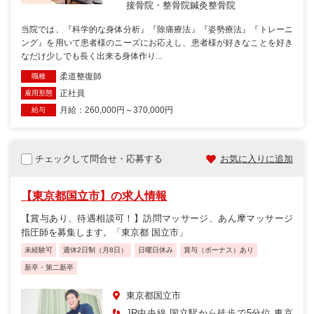
接骨院・整骨院
鍼灸整骨院
当院では、『科学的な身体分析』『除痛療法』『姿勢療法』『トレーニ
ング』を用いて患者様のニーズにお応えし、患者様が好きなことを好き
なだけ少しでも長く出来る身体作り...
柔道整復師
職種
正社員
雇用形態
月給：260,000円～370,000円
給与
チェックして問合せ・応募する
お気に入りに追加
【東京都国立市】の求人情報
【賞与あり、待遇相談可！】訪問マッサージ、あん摩マッサージ
指圧師を募集します。「東京都 国立市」
未経験可
週休2日制（月8日）
日曜日休み
賞与（ボーナス）あり
新卒・第二新卒
東京都国立市
JR中央線 国立駅から徒歩で5分位 東京