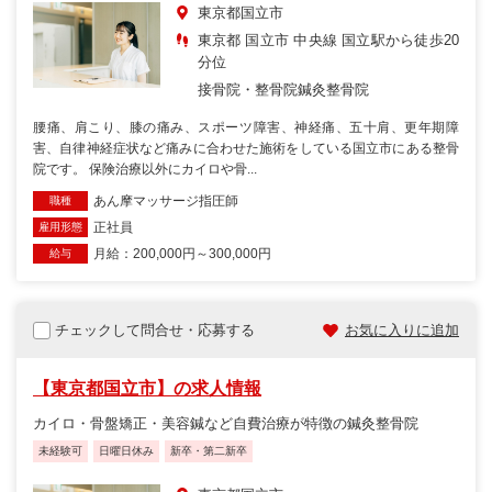
東京都国立市
東京都 国立市 中央線 国立駅から徒歩20
分位
接骨院・整骨院
鍼灸整骨院
腰痛、肩こり、膝の痛み、スポーツ障害、神経痛、五十肩、更年期障
害、自律神経症状など痛みに合わせた施術をしている国立市にある整骨
院です。 保険治療以外にカイロや骨...
あん摩マッサージ指圧師
職種
正社員
雇用形態
月給：200,000円～300,000円
給与
チェックして問合せ・応募する
お気に入りに追加
【東京都国立市】の求人情報
カイロ・骨盤矯正・美容鍼など自費治療が特徴の鍼灸整骨院
未経験可
日曜日休み
新卒・第二新卒