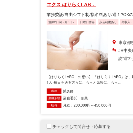
エクス はりらくLAB．
業務委託/自由シフト制/指名料あり/週１?O
週休2日制（月8日）
日曜日休み
歩合制度あり
高収入
東京都杉
JR中央
訪問マ
【はりらくLABO．の想い】 「はりらくLABO」
しい毎日を送る方々に、もっと気軽に、もっ...
鍼灸師
職種
業務委託・副業
雇用形態
月給：200,000円～450,000円
給与
チェックして問合せ・応募する