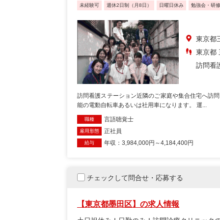
未経験可
週休2日制（月8日）
日曜日休み
勉強会・研
東京都三
東京都
訪問看
訪問看護ステーション近隣のご家庭や集合住宅へ訪問
能の電動自転車あるいは社用車になります。 運...
言語聴覚士
職種
正社員
雇用形態
年収：3,984,000円～4,184,400円
給与
チェックして問合せ・応募する
【東京都墨田区】の求人情報