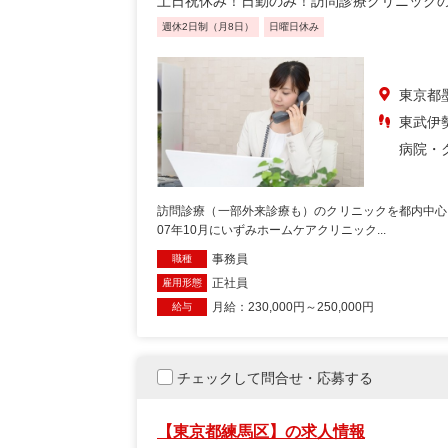
土日祝休み！日勤のみ！訪問診療クリニックの
週休2日制（月8日）
日曜日休み
東京都
東武伊勢
病院・
訪問診療（一部外来診療も）のクリニックを都内中心
07年10月にいずみホームケアクリニック...
事務員
職種
正社員
雇用形態
月給：230,000円～250,000円
給与
チェックして問合せ・応募する
【東京都練馬区】の求人情報