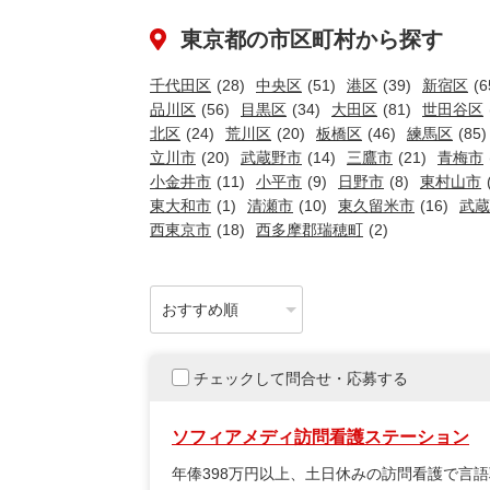
東京都の市区町村から探す
千代田区
(28)
中央区
(51)
港区
(39)
新宿区
(6
品川区
(56)
目黒区
(34)
大田区
(81)
世田谷区
北区
(24)
荒川区
(20)
板橋区
(46)
練馬区
(85)
立川市
(20)
武蔵野市
(14)
三鷹市
(21)
青梅市
小金井市
(11)
小平市
(9)
日野市
(8)
東村山市
東大和市
(1)
清瀬市
(10)
東久留米市
(16)
武蔵
西東京市
(18)
西多摩郡瑞穂町
(2)
チェックして問合せ・応募する
ソフィアメディ訪問看護ステーション
年俸398万円以上、土日休みの訪問看護で言