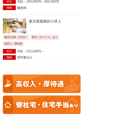
月給：200,000円～450,000円
給与
鍼灸師
職種
東京都葛飾区の求人
週休2日制（月8日）
賞与（ボーナス）あり
高収入・厚待遇
月給：322,000円～
給与
理学療法士
職種