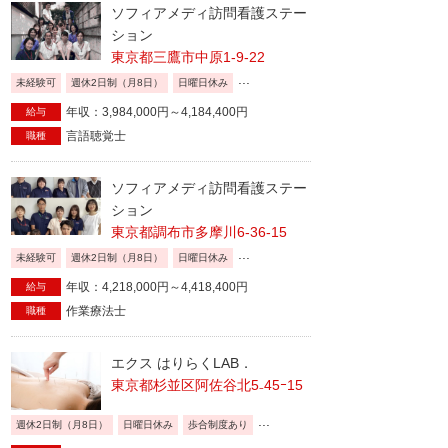
ソフィアメディ訪問看護ステー
ション
東京都三鷹市中原1-9-22
...
未経験可
週休2日制（月8日）
日曜日休み
年収：3,984,000円～4,184,400円
給与
言語聴覚士
職種
ソフィアメディ訪問看護ステー
ション
東京都調布市多摩川6-36-15
...
未経験可
週休2日制（月8日）
日曜日休み
年収：4,218,000円～4,418,400円
給与
作業療法士
職種
エクス はりらくLAB．
東京都杉並区阿佐谷北5₋45ｰ15
...
週休2日制（月8日）
日曜日休み
歩合制度あり