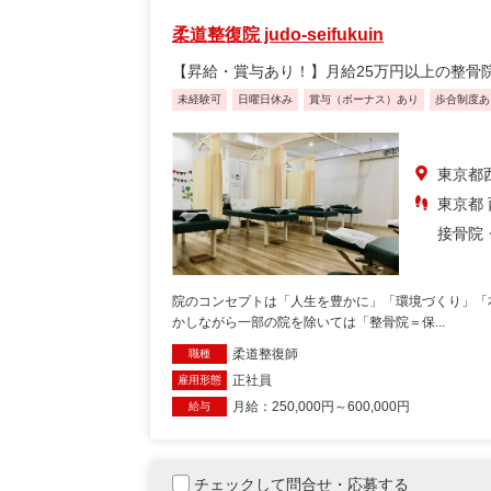
柔道整復院 judo-seifukuin
【昇給・賞与あり！】月給25万円以上の整骨
未経験可
日曜日休み
賞与（ボーナス）あり
歩合制度あ
東京都
東京都 
接骨院
院のコンセプトは「人生を豊かに」「環境づくり」「
かしながら一部の院を除いては「整骨院＝保...
柔道整復師
職種
正社員
雇用形態
月給：250,000円～600,000円
給与
チェックして問合せ・応募する