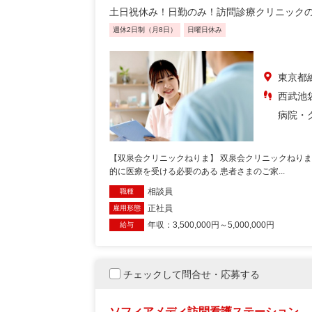
土日祝休み！日勤のみ！訪問診療クリニックの
週休2日制（月8日）
日曜日休み
東京都
西武池袋
病院・
【双泉会クリニックねりま】 双泉会クリニックねり
的に医療を受ける必要のある 患者さまのご家...
相談員
職種
正社員
雇用形態
年収：3,500,000円～5,000,000円
給与
チェックして問合せ・応募する
ソフィアメディ訪問看護ステーション