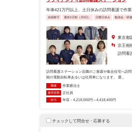
年俸421万円以上、土日休みの訪問看護で作
未経験可
週休2日制（月8日）
日曜日休み
勉強会・研
東京都調
京王相模
訪問看
訪問看護ステーション近隣のご家庭や集合住宅へ訪問
能の電動自転車あるいは社用車になります。 運...
作業療法士
職種
正社員
雇用形態
年収：4,218,000円～4,418,400円
給与
チェックして問合せ・応募する