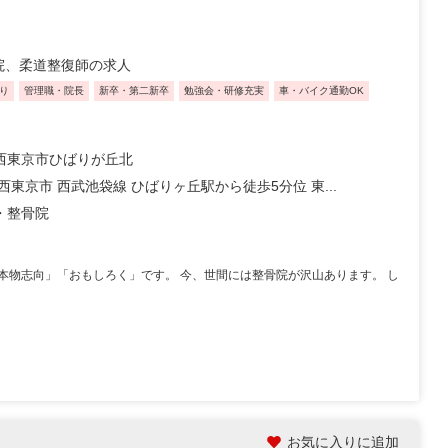
院、柔道整復師の求人
り
管理職・院長
新卒・第二新卒
勉強会・研修充実
車・バイク通勤OK
西東京市ひばりが丘北
西東京市 西武池袋線 ひばりヶ丘駅から徒歩5分位 東...
・整骨院
本物志向」「おもしろく」です。 今、世間には整骨院が沢山あります。 し
お気に入りに追加