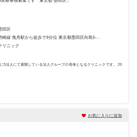
医療事務募集です「東京都 墨田区」
墨田区
崎線 曳舟駅から徒歩で9分位 東京都墨田区向島5-...
クリニック
に5法人にて展開している法人グループの母体となるクリニックです。 20
お気に入りに追加