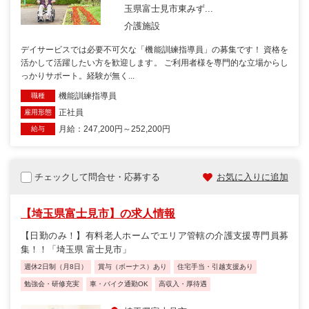
玉県富士見市東みず...
介護施設
デイサービスでは必要不可欠な「機能訓練指導員」の募集です！ 資格を
活かして活躍したい方を歓迎します。 ご利用者様を専門的な立場からし
っかりサポート。経験が無く...
機能訓練指導員
職種
正社員
雇用形態
月給：247,200円～252,200円
給与
チェックして問合せ・応募する
お気に入りに追加
【埼玉県富士見市】の求人情報
【日勤のみ！】有料老人ホームでエリア管轄の介護支援専門員募
集！！「埼玉県 富士見市」
週休2日制（月8日）
賞与（ボーナス）あり
住宅手当・引越支援あり
勉強会・研修充実
車・バイク通勤OK
高収入・厚待遇