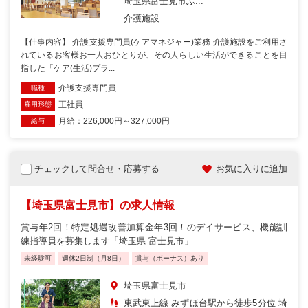
埼玉県富士見市ふ...
介護施設
【仕事内容】 介護支援専門員(ケアマネジャー)業務 介護施設をご利用さ
れているお客様お一人おひとりが、その人らしい生活ができることを目
指した「ケア(生活)プラ...
介護支援専門員
職種
正社員
雇用形態
月給：226,000円～327,000円
給与
チェックして問合せ・応募する
お気に入りに追加
【埼玉県富士見市】の求人情報
賞与年2回！特定処遇改善加算金年3回！のデイサービス、機能訓
練指導員を募集します「埼玉県 富士見市」
未経験可
週休2日制（月8日）
賞与（ボーナス）あり
埼玉県富士見市
東武東上線 みずほ台駅から徒歩5分位 埼