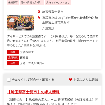
未経験可
週休2日制（月8日）
賞与（ボーナス）あり
埼玉県富士見市
東武東上線 みずほ台駅から徒歩5分位 埼
玉県富士見市東みず...
介護施設
デイサービスでの介護業務です。 ご利用者様が、毎日を安心して笑顔で
過ごせるようにお手伝いしましょう。 利用者様の日常生活のサポートを
中心とした介護全般をお願いし...
介護福祉士
職種
正社員
雇用形態
月給：234,600円～
給与
チェックして問合せ・応募する
お気に入りに追加
【埼玉県富士見市】の求人情報
【日勤のみ！】急成長の老人ホーム 管理者候補（介護福祉士）募
集！！（賞与2回・退職金有り）埼玉県 さいたま市