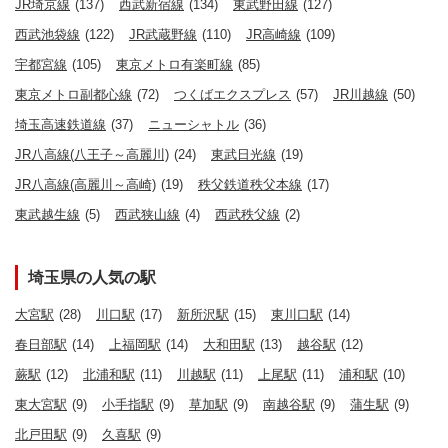
JR埼京線
(137)
西武新宿線
(134)
東武野田線
(127)
西武池袋線
(122)
JR武蔵野線
(110)
JR高崎線
(109)
宇都宮線
(105)
東京メトロ有楽町線
(85)
東京メトロ副都心線
(72)
つくばエクスプレス
(57)
JR川越線
(50)
埼玉高速鉄道線
(37)
ニューシャトル
(36)
JR八高線(八王子～高麗川)
(24)
東武日光線
(19)
JR八高線(高麗川～高崎)
(19)
秩父鉄道秩父本線
(17)
東武越生線
(5)
西武狭山線
(4)
西武秩父線
(2)
埼玉県の人気の駅
大宮駅
(28)
川口駅
(17)
新所沢駅
(15)
東川口駅
(14)
春日部駅
(14)
上福岡駅
(14)
大和田駅
(13)
越谷駅
(12)
蕨駅
(12)
北浦和駅
(11)
川越駅
(11)
上尾駅
(11)
浦和駅
(10)
東大宮駅
(9)
小手指駅
(9)
草加駅
(9)
南越谷駅
(9)
蒲生駅
(9)
北戸田駅
(9)
久喜駅
(9)