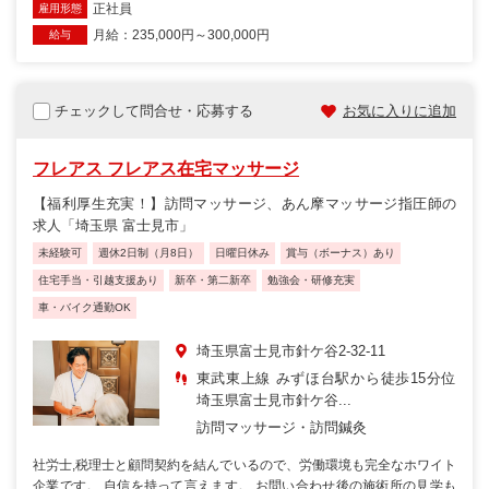
正社員
雇用形態
月給：235,000円～300,000円
給与
チェックして問合せ・応募する
お気に入りに追加
フレアス フレアス在宅マッサージ
【福利厚生充実！】訪問マッサージ、あん摩マッサージ指圧師の
求人「埼玉県 富士見市」
未経験可
週休2日制（月8日）
日曜日休み
賞与（ボーナス）あり
住宅手当・引越支援あり
新卒・第二新卒
勉強会・研修充実
車・バイク通勤OK
埼玉県富士見市針ケ谷2-32-11
東武東上線 みずほ台駅から徒歩15分位
埼玉県富士見市針ケ谷...
訪問マッサージ・訪問鍼灸
社労士,税理士と顧問契約を結んでいるので、労働環境も完全なホワイト
企業です。 自信を持って言えます。 お問い合わせ後の施術所の見学も