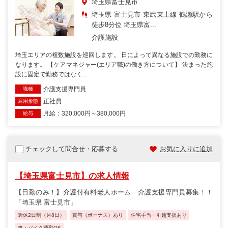
埼玉県富士見市
埼玉県 富士見市 東武東上線 鶴瀬駅から
徒歩8分位 埼玉県富...
介護施設
埼玉エリアの複数施設を巡回します。 日によって異なる施設での勤務に
なります。 【ケアマネジャー(エリア職)の働き方について】 決まった施
設に固定で勤務ではなく...
介護支援専門員
職種
正社員
雇用形態
月給：320,000円～380,000円
給与
チェックして問合せ・応募する
お気に入りに追加
【埼玉県富士見市】の求人情報
【日勤のみ！】介護付有料老人ホーム 介護支援専門員募集！！
「埼玉県 富士見市」
週休2日制（月8日）
賞与（ボーナス）あり
住宅手当・引越支援あり
車・バイク通勤OK