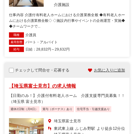
介護施設
仕事内容 介護付有料老人ホームにおける介護業務全般 ◆有料老人ホー
ムにおける介護業務全般◇ ◇施設内行事やイベントの企画運営・実施◆
◆チームワークで...
介護員
職種
パート・アルバイト
雇用形態
日給：28,832円～29,632円
給与
チェックして問合せ・応募する
お気に入りに追加
【埼玉県富士見市】の求人情報
【日勤のみ！】介護付有料老人ホーム 介護支援専門員募集！！
（埼玉県 富士見市）
週休2日制（月8日）
賞与（ボーナス）あり
住宅手当・引越支援あり
埼玉県富士見市
東武東上線 ふじみ野駅 より徒歩12分位