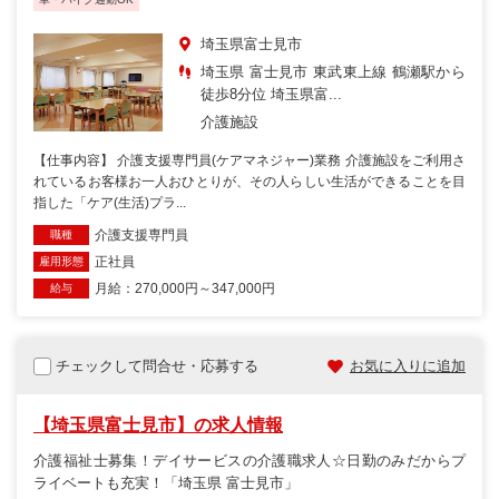
埼玉県富士見市
埼玉県 富士見市 東武東上線 鶴瀬駅から
徒歩8分位 埼玉県富...
介護施設
【仕事内容】 介護支援専門員(ケアマネジャー)業務 介護施設をご利用さ
れているお客様お一人おひとりが、その人らしい生活ができることを目
指した「ケア(生活)プラ...
介護支援専門員
職種
正社員
雇用形態
月給：270,000円～347,000円
給与
チェックして問合せ・応募する
お気に入りに追加
【埼玉県富士見市】の求人情報
介護福祉士募集！デイサービスの介護職求人☆日勤のみだからプ
ライベートも充実！「埼玉県 富士見市」