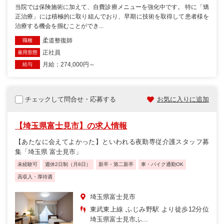
当院では保険施術に加えて、自費診療メニューを強化中です。 特に「矯
正治療」には積極的に取り組んでおり、早期に技術を取得して患者様を
治療する機会を掴むことができ...
柔道整復師
職種
正社員
雇用形態
月給：274,000円～
給与
チェックして問合せ・応募する
お気に入りに追加
【埼玉県富士見市】の求人情報
【あたなに会えてよかった】といわれる夜勤専従介護スタッフ募
集「埼玉県 富士見市」
未経験可
週休2日制（月8日）
新卒・第二新卒
車・バイク通勤OK
高収入・厚待遇
埼玉県富士見市
東武東上線 ふじみ野駅 より徒歩12分位
埼玉県富士見市ふ...