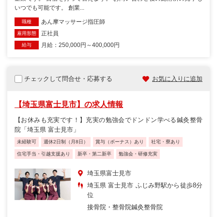
いつでも可能です。 創業...
あん摩マッサージ指圧師
職種
正社員
雇用形態
月給：250,000円～400,000円
給与
チェックして問合せ・応募する
お気に入りに追加
【埼玉県富士見市】の求人情報
【お休みも充実です！】充実の勉強会でドンドン学べる鍼灸整骨
院「埼玉県 富士見市」
未経験可
週休2日制（月8日）
賞与（ボーナス）あり
社宅・寮あり
住宅手当・引越支援あり
新卒・第二新卒
勉強会・研修充実
埼玉県富士見市
埼玉県 富士見市 ふじみ野駅から徒歩8分
位
接骨院・整骨院
鍼灸整骨院