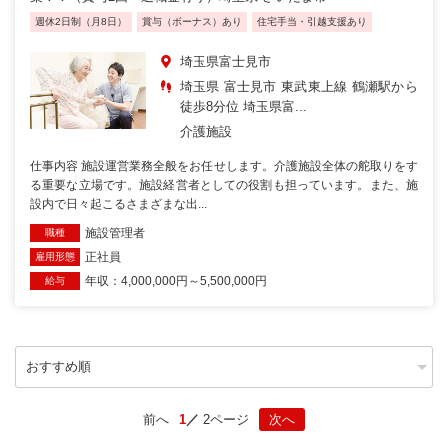
週休2日制（月8日）
賞与（ボーナス）あり
住宅手当・引越支援あり
埼玉県富士見市
埼玉県 富士見市 東武東上線 鶴瀬駅から
徒歩8分位 埼玉県富...
介護施設
仕事内容 施設運営業務全般をお任せします。介護施設全体の舵取りをす
る重要な立場です。施設経営者としての役割も担っています。また、施
設内で日々起こるさまざまな出...
施設管理者
職種
正社員
雇用形態
年収：4,000,000円～5,500,000円
給与
前へ
1
2ページ
次へ