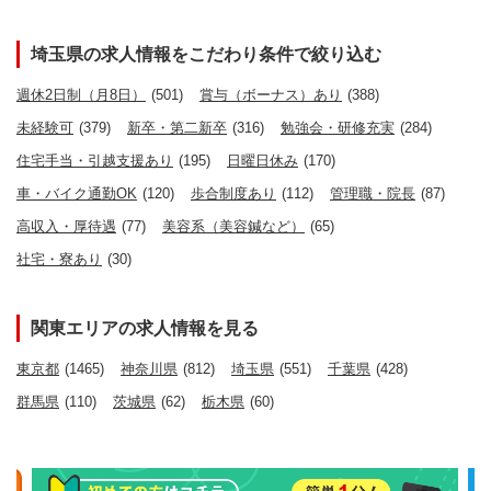
埼玉県の求人情報をこだわり条件で絞り込む
週休2日制（月8日）
(501)
賞与（ボーナス）あり
(388)
未経験可
(379)
新卒・第二新卒
(316)
勉強会・研修充実
(284)
住宅手当・引越支援あり
(195)
日曜日休み
(170)
車・バイク通勤OK
(120)
歩合制度あり
(112)
管理職・院長
(87)
高収入・厚待遇
(77)
美容系（美容鍼など）
(65)
社宅・寮あり
(30)
関東エリアの求人情報を見る
東京都
(1465)
神奈川県
(812)
埼玉県
(551)
千葉県
(428)
群馬県
(110)
茨城県
(62)
栃木県
(60)