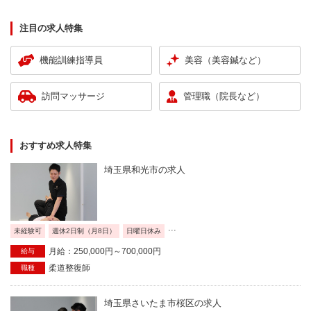
注目の求人特集
機能訓練指導員
美容（美容鍼など）
訪問マッサージ
管理職（院長など）
おすすめ求人特集
埼玉県和光市の求人
...
未経験可
週休2日制（月8日）
日曜日休み
月給：250,000円～700,000円
給与
柔道整復師
職種
埼玉県さいたま市桜区の求人