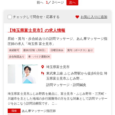
前へ
1
2ページ
次へ
チェックして問合せ・応募する
お気に入りに追加
【埼玉県富士見市】の求人情報
昇給・賞与・歩合給ありの訪問マッサージ、あん摩マッサージ指
圧師の求人「埼玉県 富士見市」
未経験可
週休2日制（月8日）
日曜日休み
賞与（ボーナス）あり
歩合制度あり
車・バイク通勤OK
埼玉県富士見市
東武東上線 ふじみ野駅から徒歩6分位 埼
玉県富士見市ふじみ野...
訪問マッサージ・訪問鍼灸
埼玉県富士見市ふじみ野西を拠点に、富士見市・ふじみ野市・三芳町・
川越市を主とした地域の歩行困難等の方を主な対象として訪問マッサー
ジをおこなう訪問治療院です。 こ...
あん摩マッサージ指圧師
職種