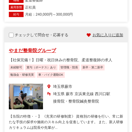
柔道整復師
職種
正社員
雇用形態
月給：240,000円～300,000円
給与
チェックして問合せ・応募する
お気に入りに追加
やまだ整骨院グループ
【社保完備！】日曜・祝日休みの整骨院、柔道整復師の求人
未経験可
賞与（ボーナス）あり
管理職・院長
新卒・第二新卒
勉強会・研修充実
車・バイク通勤OK
埼玉県蕨市
埼玉県 蕨市 京浜東北線 西川口駅
接骨院・整骨院
鍼灸整骨院
【当院の特徴・・】 《充実の研修制度》 資格別の研修を行い、常に新
たな手技の探求や施術のスキル向上を促進しています。 また、新人研修
カリキュラムは院長や先輩が...