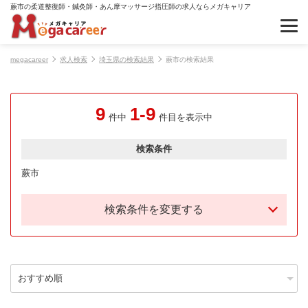
蕨市の柔道整復師・鍼灸師・あん摩マッサージ指圧師の求人ならメガキャリア
megacareer
求人検索
埼玉県の検索結果
蕨市の検索結果
9
1-9
件中
件目を表示中
検索条件
蕨市
検索条件を変更する