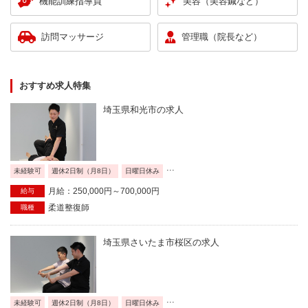
機能訓練指導員
美容（美容鍼など）
訪問マッサージ
管理職（院長など）
おすすめ求人特集
埼玉県和光市の求人
...
未経験可
週休2日制（月8日）
日曜日休み
月給：250,000円～700,000円
給与
柔道整復師
職種
埼玉県さいたま市桜区の求人
...
未経験可
週休2日制（月8日）
日曜日休み