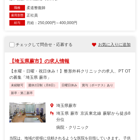
柔道整復師
職種
正社員
雇用形態
月給：250,000円～400,000円
給与
チェックして問合せ・応募する
お気に入りに追加
【埼玉県蕨市】の求人情報
【水曜・日曜・祝日休み！】整形外科クリニックの求人、PT OT
の募集「埼玉県 蕨市」
未経験可
週休2日制（月8日）
日曜日休み
賞与（ボーナス）あり
新卒・第二新卒
埼玉県蕨市
埼玉県 蕨市 京浜東北線 蕨駅から徒歩8
分位
病院・クリニック
当院は、地域の皆様に信頼されるような医院を目指していきます。 子供