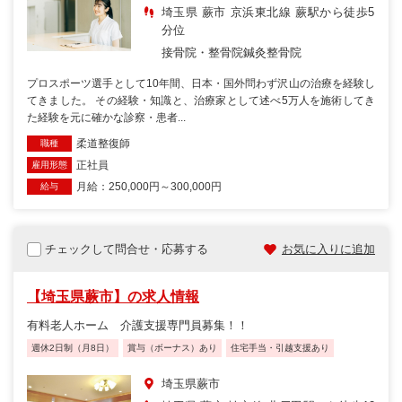
埼玉県 蕨市 京浜東北線 蕨駅から徒歩5
分位
接骨院・整骨院
鍼灸整骨院
プロスポーツ選手として10年間、日本・国外問わず沢山の治療を経験し
てきました。 その経験・知識と、治療家として述べ5万人を施術してき
た経験を元に確かな診察・患者...
柔道整復師
職種
正社員
雇用形態
月給：250,000円～300,000円
給与
チェックして問合せ・応募する
お気に入りに追加
【埼玉県蕨市】の求人情報
有料老人ホーム 介護支援専門員募集！！
週休2日制（月8日）
賞与（ボーナス）あり
住宅手当・引越支援あり
埼玉県蕨市