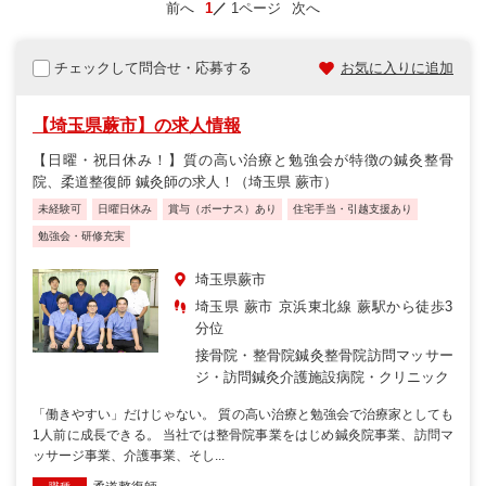
前へ
1
1ページ
次へ
チェックして問合せ・応募する
お気に入りに追加
【埼玉県蕨市】の求人情報
【日曜・祝日休み！】質の高い治療と勉強会が特徴の鍼灸整骨
院、柔道整復師 鍼灸師の求人！（埼玉県 蕨市）
未経験可
日曜日休み
賞与（ボーナス）あり
住宅手当・引越支援あり
勉強会・研修充実
埼玉県蕨市
埼玉県 蕨市 京浜東北線 蕨駅から徒歩3
分位
接骨院・整骨院
鍼灸整骨院
訪問マッサー
ジ・訪問鍼灸
介護施設
病院・クリニック
「働きやすい」だけじゃない。 質の高い治療と勉強会で治療家としても
1人前に成長できる。 当社では整骨院事業をはじめ鍼灸院事業、訪問マ
ッサージ事業、介護事業、そし...