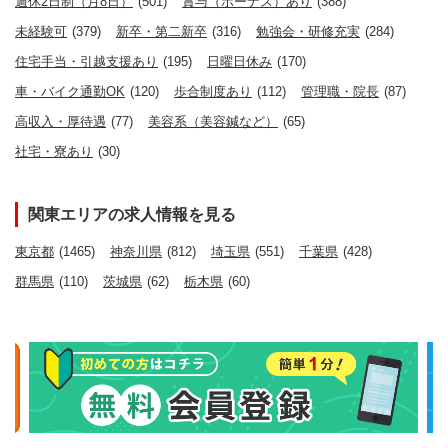
週休2日制（月8日）
(501)
賞与（ボーナス）あり
(388)
未経験可
(379)
新卒・第二新卒
(316)
勉強会・研修充実
(284)
住宅手当・引越支援あり
(195)
日曜日休み
(170)
車・バイク通勤OK
(120)
歩合制度あり
(112)
管理職・院長
(87)
高収入・厚待遇
(77)
美容系（美容鍼など）
(65)
社宅・寮あり
(30)
関東エリアの求人情報を見る
東京都
(1465)
神奈川県
(812)
埼玉県
(551)
千葉県
(428)
群馬県
(110)
茨城県
(62)
栃木県
(60)