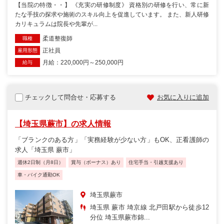
【当院の特徴・・】 《充実の研修制度》 資格別の研修を行い、常に新
たな手技の探求や施術のスキル向上を促進しています。 また、新人研修
カリキュラムは院長や先輩が...
柔道整復師
職種
正社員
雇用形態
月給：220,000円～250,000円
給与
チェックして問合せ・応募する
お気に入りに追加
【埼玉県蕨市】の求人情報
「ブランクのある方」「実務経験が少ない方」もOK、正看護師の
求人「埼玉県 蕨市」
週休2日制（月8日）
賞与（ボーナス）あり
住宅手当・引越支援あり
車・バイク通勤OK
埼玉県蕨市
埼玉県 蕨市 埼京線 北戸田駅から徒歩12
分位 埼玉県蕨市錦...