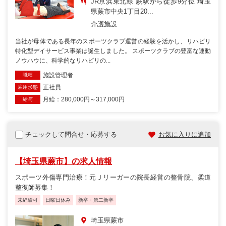
JR京浜東北線 蕨駅から徒歩9分位 埼玉
県蕨市中央1丁目20...
介護施設
当社が母体である長年のスポーツクラブ運営の経験を活かし、リハビリ
特化型デイサービス事業は誕生しました。 スポーツクラブの豊富な運動
ノウハウに、科学的なリハビリの...
施設管理者
職種
正社員
雇用形態
月給：280,000円～317,000円
給与
チェックして問合せ・応募する
お気に入りに追加
【埼玉県蕨市】の求人情報
スポーツ外傷専門治療！元Ｊリーガーの院長経営の整骨院、柔道
整復師募集！
未経験可
日曜日休み
新卒・第二新卒
埼玉県蕨市