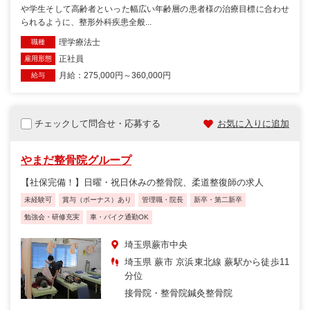
や学生そして高齢者といった幅広い年齢層の患者様の治療目標に合わせ
られるように、整形外科疾患全般...
理学療法士
職種
正社員
雇用形態
月給：275,000円～360,000円
給与
チェックして問合せ・応募する
お気に入りに追加
やまだ整骨院グループ
【社保完備！】日曜・祝日休みの整骨院、柔道整復師の求人
未経験可
賞与（ボーナス）あり
管理職・院長
新卒・第二新卒
勉強会・研修充実
車・バイク通勤OK
埼玉県蕨市中央
埼玉県 蕨市 京浜東北線 蕨駅から徒歩11
分位
接骨院・整骨院
鍼灸整骨院