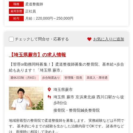
柔道整復師
職種
正社員
雇用形態
月給：220,000円～250,000円
給与
チェックして問合せ・応募する
お気に入りに追加
【埼玉県蕨市】の求人情報
【管理or勤務同時募集！】柔道整復師募集の整骨院、基本給+歩合
給もあります！「埼玉県 蕨市」
週休2日制（月8日）
歩合制度あり
管理職・院長
高収入・厚待遇
埼玉県蕨市
埼玉県 蕨市 京浜東北線 西川口駅から徒
歩8分位
接骨院・整骨院
鍼灸整骨院
地域密着型の整骨院で柔道整復師を募集します。 実務経験などは不問で
す。 基本的に今までの経験を生かした治療内容でOKです。 諸条件など
は、面接時に相談して決めま...