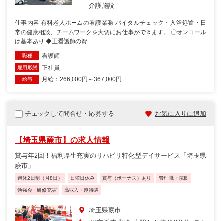
介護施設
仕事内容 有料老人ホームの看護業務 バイタルチェック・入浴処置・日
常の健康相談、チームワークを大切にお仕事ができます。 〇オンコール
は基本あり ◆正看護師の資...
看護師
職種
正社員
雇用形態
月給：266,000円～367,000円
給与
チェックして問合せ・応募する
お気に入りに追加
【埼玉県蕨市】の求人情報
賞与年2回！福利厚生充実のリハビリ特化型デイサービス「埼玉県
蕨市」
週休2日制（月8日）
日曜日休み
賞与（ボーナス）あり
管理職・院長
勉強会・研修充実
高収入・厚待遇
埼玉県蕨市