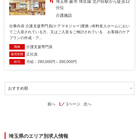
埼玉県 蕨市 埼京線 北戸田駅から徒歩12
分位
介護施設
仕事内容 介護支援専門員(ケアマネジャー)業務 ♪有料老人ホームにおい
てご入居されている方、又はご入居をご検討されている お客様のケア
プランの作成・ア...
介護支援専門員
職種
正社員
雇用形態
月給：280,000円～300,000円
給与
前へ
1
1ページ
次へ
埼玉県のエリア別求人情報