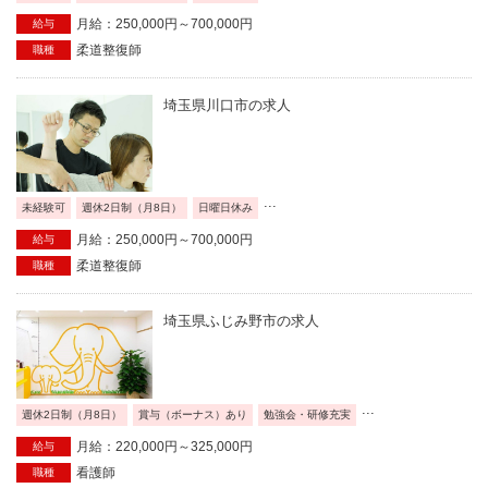
月給：250,000円～700,000円
給与
柔道整復師
職種
埼玉県川口市の求人
...
未経験可
週休2日制（月8日）
日曜日休み
月給：250,000円～700,000円
給与
柔道整復師
職種
埼玉県ふじみ野市の求人
...
週休2日制（月8日）
賞与（ボーナス）あり
勉強会・研修充実
月給：220,000円～325,000円
給与
看護師
職種