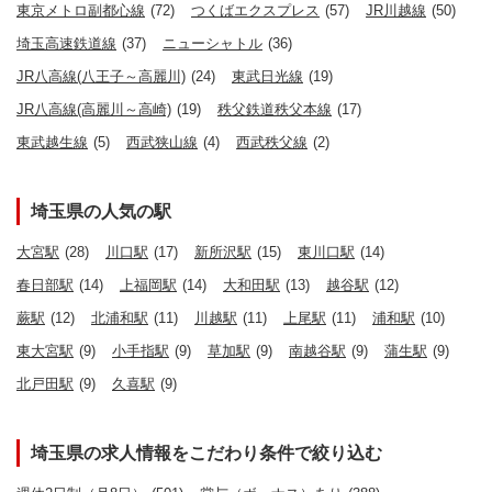
東京メトロ副都心線
(72)
つくばエクスプレス
(57)
JR川越線
(50)
埼玉高速鉄道線
(37)
ニューシャトル
(36)
JR八高線(八王子～高麗川)
(24)
東武日光線
(19)
JR八高線(高麗川～高崎)
(19)
秩父鉄道秩父本線
(17)
東武越生線
(5)
西武狭山線
(4)
西武秩父線
(2)
埼玉県の人気の駅
大宮駅
(28)
川口駅
(17)
新所沢駅
(15)
東川口駅
(14)
春日部駅
(14)
上福岡駅
(14)
大和田駅
(13)
越谷駅
(12)
蕨駅
(12)
北浦和駅
(11)
川越駅
(11)
上尾駅
(11)
浦和駅
(10)
東大宮駅
(9)
小手指駅
(9)
草加駅
(9)
南越谷駅
(9)
蒲生駅
(9)
北戸田駅
(9)
久喜駅
(9)
埼玉県の求人情報をこだわり条件で絞り込む