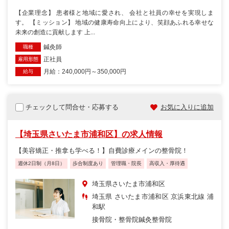
【企業理念】 患者様と地域に愛され、 会社と社員の幸せを実現しま
す。 【ミッション】 地域の健康寿命向上により、笑顔あふれる幸せな
未来の創造に貢献します 上...
鍼灸師
職種
正社員
雇用形態
月給：240,000円～350,000円
給与
チェックして問合せ・応募する
お気に入りに追加
【埼玉県さいたま市浦和区】の求人情報
【美容矯正・推拿も学べる！】自費診療メインの整骨院！
週休2日制（月8日）
歩合制度あり
管理職・院長
高収入・厚待遇
埼玉県さいたま市浦和区
埼玉県 さいたま市浦和区 京浜東北線 浦
和駅
接骨院・整骨院
鍼灸整骨院