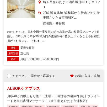
埼玉県さいたま市浦和区仲町１丁目７?
１
JR京浜東北線 浦和駅から徒歩1分位 埼
玉県さいたま市浦和区...
接骨院・整骨院
わたしたちは、日本全国一柔整師の給与水準が高い整骨院グループを目
指し、3年以内に年収3000万円の柔整師を3名以上つくることを目標に
掲げております。 それは、...
柔道整復師
職種
正社員
雇用形態
月給：300,000円～500,000円
給与
チェックして問合せ・応募する
お気に入りに追加
ALSOKケアプラス
月収40万円以上も可能！【土曜・日曜休みの週休2日制】プライベ
ート充実の訪問マッサージ！（埼玉県 さいたま市浦和区）
未経験可
週休2日制（月8日）
日曜日休み
歩合制度あり
新卒・第二新卒