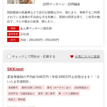
訪問マッサージ・訪問鍼灸
関節硬縮や筋麻痺などで歩行が困難な方や、寝たきり、車椅子をご利用
されている身体の不自由な方を対象に、医師の同意を得て、ご自宅や施
設で、マヒや痛みの改善、寝たきり...
あん摩マッサージ指圧師
職種
正社員
雇用形態
月給：280,000円～450,000円
給与
チェックして問合せ・応募する
お気に入りに追加
SKKnext
柔道整復師の平均給与49万円！年収1000万円も目指せます！「さ
いたま市浦和区」
未経験可
週休2日制（月8日）
賞与（ボーナス）あり
歩合制度あり
住宅手当・引越支援あり
新卒・第二新卒
車・バイク通勤OK
高収入・厚待遇