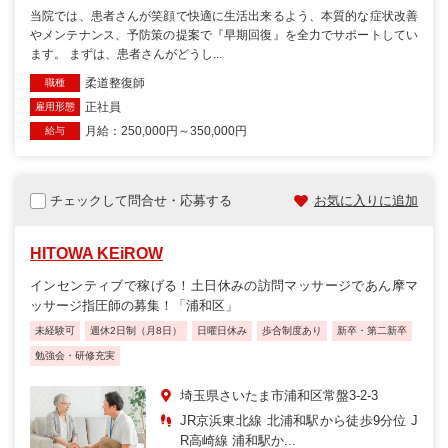
当院では、患者さんが笑顔で快適に生活出来るよう、本質的な症状改善
やメンテナンス、予防策の提案で『早期回復』を全力でサポートしてい
ます。 まずは、患者さんがどうし...
柔道整復師
職種
正社員
雇用形態
月給：250,000円～350,000円
給与
チェックして問合せ・応募する
お気に入りに追加
HITOWA KEiROW
インセンティブで稼げる！土日休みの訪問マッサージであん摩マ
ッサージ指圧師の募集！「浦和区」
未経験可
週休2日制（月8日）
日曜日休み
歩合制度あり
新卒・第二新卒
勉強会・研修充実
埼玉県さいたま市浦和区常盤3-2-3
JR京浜東北線 北浦和駅から徒歩9分位 J
R高崎線 浦和駅か...