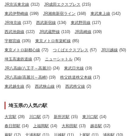
JR京浜東北線
(312)
JR成田エクスプレス
(215)
東武伊勢崎線
(199)
JR湘南新宿ライン
(168)
東武東上線
(142)
JR埼京線
(137)
西武新宿線
(134)
東武野田線
(127)
西武池袋線
(122)
JR武蔵野線
(110)
JR高崎線
(109)
宇都宮線
(105)
東京メトロ有楽町線
(85)
東京メトロ副都心線
(72)
つくばエクスプレス
(57)
JR川越線
(50)
埼玉高速鉄道線
(37)
ニューシャトル
(36)
JR八高線(八王子～高麗川)
(24)
東武日光線
(19)
JR八高線(高麗川～高崎)
(19)
秩父鉄道秩父本線
(17)
東武越生線
(5)
西武狭山線
(4)
西武秩父線
(2)
埼玉県の人気の駅
大宮駅
(28)
川口駅
(17)
新所沢駅
(15)
東川口駅
(14)
春日部駅
(14)
上福岡駅
(14)
大和田駅
(13)
越谷駅
(12)
蕨駅
(12)
北浦和駅
(11)
川越駅
(11)
上尾駅
(11)
浦和駅
(10)