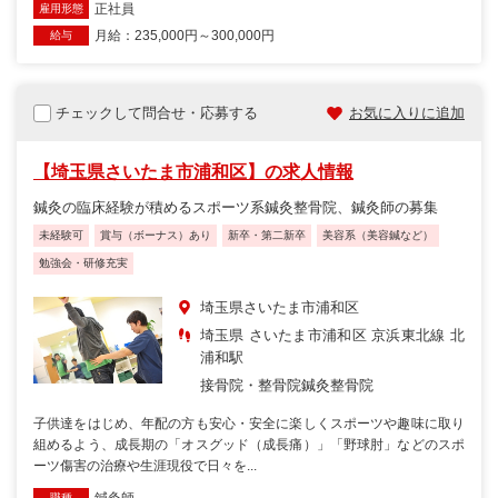
正社員
雇用形態
月給：235,000円～300,000円
給与
チェックして問合せ・応募する
お気に入りに追加
【埼玉県さいたま市浦和区】の求人情報
鍼灸の臨床経験が積めるスポーツ系鍼灸整骨院、鍼灸師の募集
未経験可
賞与（ボーナス）あり
新卒・第二新卒
美容系（美容鍼など）
勉強会・研修充実
埼玉県さいたま市浦和区
埼玉県 さいたま市浦和区 京浜東北線 北
浦和駅
接骨院・整骨院
鍼灸整骨院
子供達をはじめ、年配の方も安心・安全に楽しくスポーツや趣味に取り
組めるよう、成長期の「オスグッド（成長痛）」「野球肘」などのスポ
ーツ傷害の治療や生涯現役で日々を...
職種