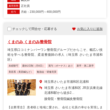
鍼灸師
正社員
雇用形態
月給：230,000円～400,000円
給与
チェックして問合せ・応募する
お気に入りに追加
くまのみ くまのみ整骨院
埼玉県口コミナンバーワン整骨院グループだからこそ、幅広い技
術を学べる整骨院、柔道整復師の求人（埼玉県 さいたま市浦和
区）
未経験可
週休2日制（月8日）
賞与（ボーナス）あり
新卒・第二新卒
美容系（美容鍼など）
勉強会・研修充実
埼玉県さいたま市浦和区北浦和
埼玉県 さいたま市浦和区 JR京浜東北線
北浦和駅から徒歩2...
接骨院・整骨院
鍼灸整骨院
【企業理念】 患者様と地域に愛され、 会社と社員の幸せを実現しま