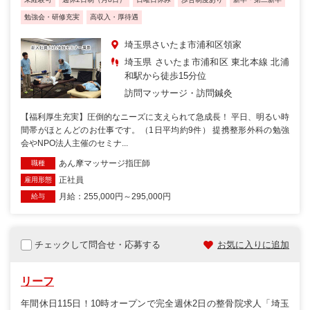
勉強会・研修充実
高収入・厚待遇
埼玉県さいたま市浦和区領家
埼玉県 さいたま市浦和区 東北本線 北浦
和駅から徒歩15分位
訪問マッサージ・訪問鍼灸
【福利厚生充実】圧倒的なニーズに支えられて急成長！ 平日、明るい時
間帯がほとんどのお仕事です。（1日平均約9件） 提携整形外科の勉強
会やNPO法人主催のセミナ...
あん摩マッサージ指圧師
職種
正社員
雇用形態
月給：255,000円～295,000円
給与
チェックして問合せ・応募する
お気に入りに追加
リーフ
年間休日115日！10時オープンで完全週休2日の整骨院求人「埼玉