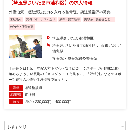
【埼玉県さいたま市浦和区】の求人情報
外傷治療・運動療法に力を入れる整骨院、柔道整復師の募集
未経験可
賞与（ボーナス）あり
新卒・第二新卒
美容系（美容鍼など）
勉強会・研修充実
埼玉県さいたま市浦和区
埼玉県 さいたま市浦和区 京浜東北線 北
浦和駅
接骨院・整骨院
鍼灸整骨院
子供達をはじめ、年配の方も安心・安全に楽しくスポーツや趣味に取り
組めるよう、成長期の「オスグッド（成長痛）」「野球肘」などのスポ
ーツ傷害の治療や生涯現役で日々を...
柔道整復師
職種
正社員
雇用形態
月給：230,000円～400,000円
給与