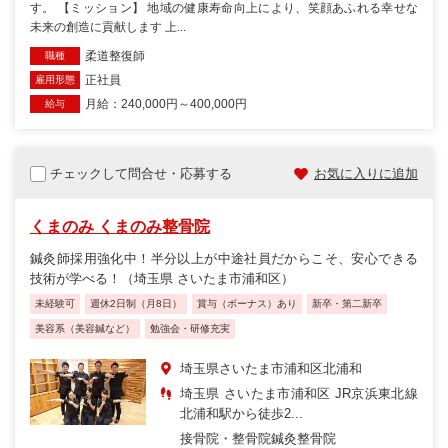
す。 【ミッション】 地域の健康寿命向上により、笑顔あふれる幸せな
未来の創造に貢献します 上...
柔道整復師
職種
正社員
雇用形態
月給：240,000円～400,000円
給与
チェックして問合せ・応募する
お気に入りに追加
くまのみ くまのみ整骨院
鍼灸師採用強化中！半分以上が中途社員だからこそ、安心できる
技術が学べる！（埼玉県 さいたま市浦和区）
未経験可
週休2日制（月8日）
賞与（ボーナス）あり
新卒・第二新卒
美容系（美容鍼など）
勉強会・研修充実
埼玉県さいたま市浦和区北浦和
埼玉県 さいたま市浦和区 JR京浜東北線
北浦和駅から徒歩2...
接骨院・整骨院
鍼灸整骨院