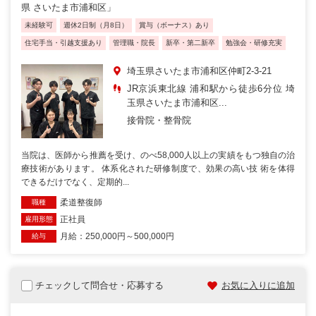
県 さいたま市浦和区」
未経験可
週休2日制（月8日）
賞与（ボーナス）あり
住宅手当・引越支援あり
管理職・院長
新卒・第二新卒
勉強会・研修充実
埼玉県さいたま市浦和区仲町2-3-21
JR京浜東北線 浦和駅から徒歩6分位 埼
玉県さいたま市浦和区...
接骨院・整骨院
当院は、医師から推薦を受け、のべ58,000人以上の実績をもつ独自の治
療技術があります。 体系化された研修制度で、効果の高い技 術を体得
できるだけでなく、定期的...
柔道整復師
職種
正社員
雇用形態
月給：250,000円～500,000円
給与
チェックして問合せ・応募する
お気に入りに追加