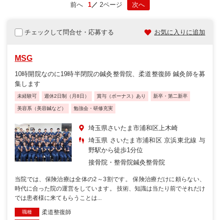
前へ
1
2ページ
次へ
チェックして問合せ・応募する
お気に入りに追加
MSG
10時開院なのに19時半閉院の鍼灸整骨院、柔道整復師 鍼灸師を募
集します
未経験可
週休2日制（月8日）
賞与（ボーナス）あり
新卒・第二新卒
美容系（美容鍼など）
勉強会・研修充実
埼玉県さいたま市浦和区上木崎
埼玉県 さいたま市浦和区 京浜東北線 与
野駅から徒歩1分位
接骨院・整骨院
鍼灸整骨院
当院では、保険治療は全体の2～3割です。 保険治療だけに頼らない、
時代に合った院の運営をしています。 技術、知識は当たり前でそれだけ
では患者様に来てもらうことは...
柔道整復師
職種