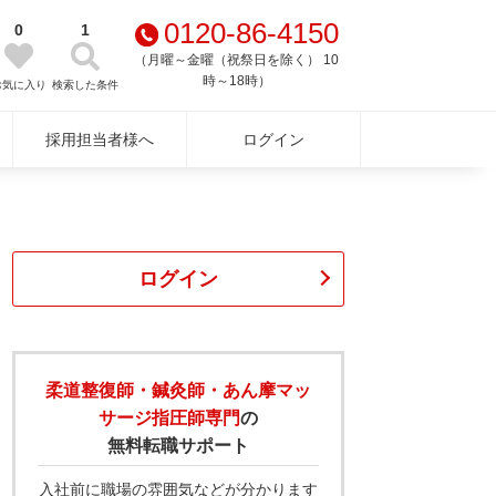
0120-86-4150
0
1
（月曜～金曜（祝祭日を除く） 10
時～18時）
お気に入り
検索した条件
採用担当者様へ
ログイン
ログイン
柔道整復師・鍼灸師・あん摩マッ
サージ指圧師専門
の
無料転職サポート
入社前に職場の雰囲気などが分かります