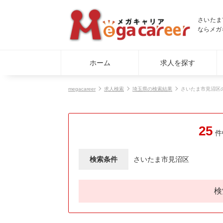
さいたま
ならメガ
ホーム
求人を探す
megacareer
求人検索
埼玉県の検索結果
さいたま市見沼区
25
件
検索条件
さいたま市見沼区
検