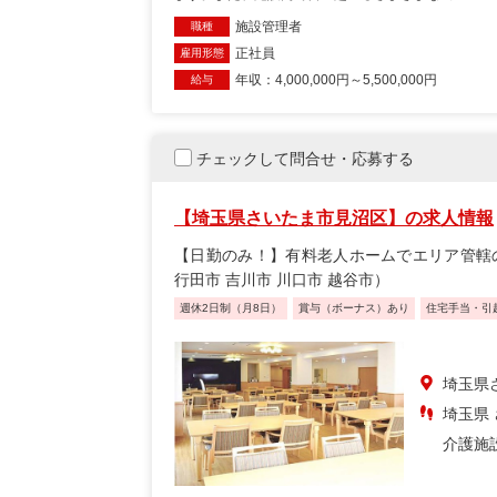
施設管理者
職種
正社員
雇用形態
年収：4,000,000円～5,500,000円
給与
チェックして問合せ・応募する
【埼玉県さいたま市見沼区】の求人情報
【日勤のみ！】有料老人ホームでエリア管轄の
行田市 吉川市 川口市 越谷市）
週休2日制（月8日）
賞与（ボーナス）あり
住宅手当・引
埼玉県
埼玉県 
介護施