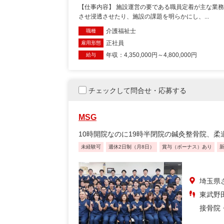
【仕事内容】 施設運営の要である職員定着が主な業
させ浸透させたり、施設の課題を明らかにし、...
介護福祉士
職種
正社員
雇用形態
年収：4,350,000円～4,800,000円
給与
チェックして問合せ・応募する
MSG
10時開院なのに19時半閉院の鍼灸整骨院、柔
未経験可
週休2日制（月8日）
賞与（ボーナス）あり
埼玉県
東武野田
接骨院