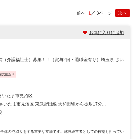
前へ
1
3ページ
次へ
お気に入りに追加
補（介護福祉士）募集！！（賞与2回・退職金有り）埼玉県 さい
越支援あり
さいたま市見沼区
さいたま市見沼区 東武野田線 大和田駅から徒歩17分...
設
設全体の舵取りをする重要な立場です。施設経営者としての役割も担ってい