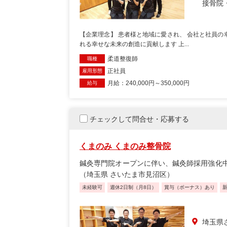
接骨院
【企業理念】 患者様と地域に愛され、 会社と社員の
れる幸せな未来の創造に貢献します 上...
柔道整復師
職種
正社員
雇用形態
月給：240,000円～350,000円
給与
チェックして問合せ・応募する
くまのみ くまのみ整骨院
鍼灸専門院オープンに伴い、鍼灸師採用強化
（埼玉県 さいたま市見沼区）
未経験可
週休2日制（月8日）
賞与（ボーナス）あり
埼玉県