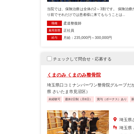
当院では、保険治療は全体の2～3割です。 保険治
り前でそれだけでは患者様に来てもらうことは...
柔道整復師
職種
正社員
雇用形態
月給：235,000円～300,000円
給与
チェックして問合せ・応募する
くまのみ くまのみ整骨院
埼玉県口コミナンバーワン整骨院グループだ
県 さいたま市見沼区）
未経験可
週休2日制（月8日）
賞与（ボーナス）あり
埼玉県
埼玉県 