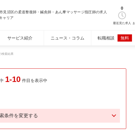
0
市見沼区の柔道整復師・鍼灸師・あん摩マッサージ指圧師の求人
キャリア
最近見た求人
サービス紹介
ニュース・コラム
転職相談
無料
の検索結果
1-10
中
件目を表示中
索条件を変更する