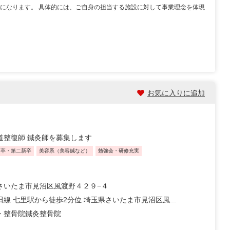
務になります。 具体的には、ご自身の担当する施設に対して事業理念を体現
お気に入りに追加
道整復師 鍼灸師を募集します
新卒・第二新卒
美容系（美容鍼など）
勉強会・研修充実
さいたま市見沼区風渡野４２９−４
線 七里駅から徒歩2分位 埼玉県さいたま市見沼区風...
・整骨院
鍼灸整骨院