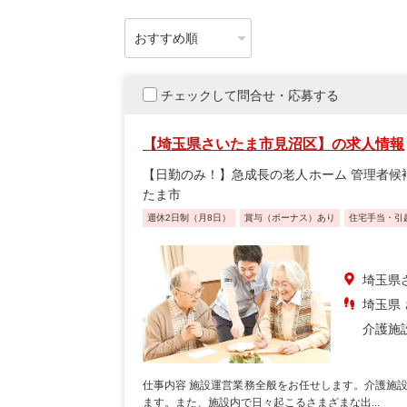
チェックして問合せ・応募する
【埼玉県さいたま市見沼区】の求人情報
【日勤のみ！】急成長の老人ホーム 管理者候
たま市
週休2日制（月8日）
賞与（ボーナス）あり
住宅手当・引
埼玉県
埼玉県 
介護施
仕事内容 施設運営業務全般をお任せします。介護施
ます。また、施設内で日々起こるさまざまな出...