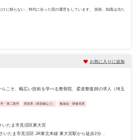
療だけに頼らない、時代に合った院の運営をしています。 技術、知識は当た
お気に入りに追加
からこそ、幅広い技術を学べる整骨院、柔道整復師の求人（埼玉
新卒・第二新卒
美容系（美容鍼など）
勉強会・研修充実
さいたま市見沼区東大宮
さいたま市見沼区 JR東北本線 東大宮駅から徒歩2分...