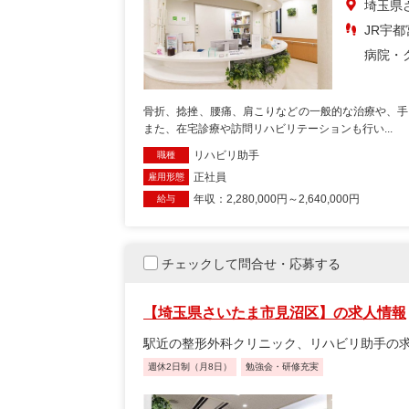
埼玉県
JR宇都
病院・
骨折、捻挫、腰痛、肩こりなどの一般的な治療や、手
また、在宅診療や訪問リハビリテーションも行い...
リハビリ助手
職種
正社員
雇用形態
年収：2,280,000円～2,640,000円
給与
チェックして問合せ・応募する
【埼玉県さいたま市見沼区】の求人情報
駅近の整形外科クリニック、リハビリ助手の求
週休2日制（月8日）
勉強会・研修充実