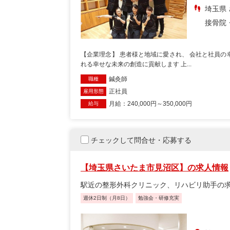
埼玉県 
接骨院
【企業理念】 患者様と地域に愛され、 会社と社員の
れる幸せな未来の創造に貢献します 上...
鍼灸師
職種
正社員
雇用形態
月給：240,000円～350,000円
給与
チェックして問合せ・応募する
【埼玉県さいたま市見沼区】の求人情報
駅近の整形外科クリニック、リハビリ助手の求
週休2日制（月8日）
勉強会・研修充実