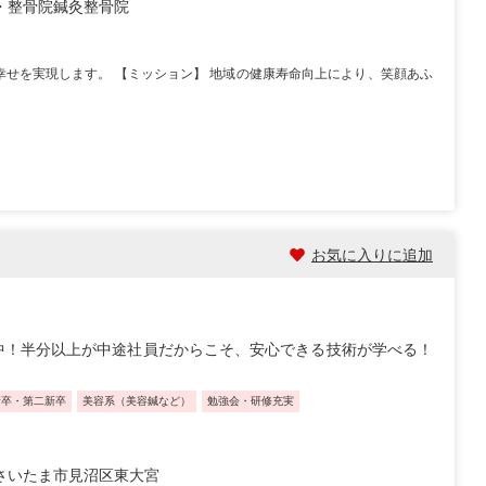
・整骨院
鍼灸整骨院
幸せを実現します。 【ミッション】 地域の健康寿命向上により、笑顔あふ
お気に入りに追加
中！半分以上が中途社員だからこそ、安心できる技術が学べる！
新卒・第二新卒
美容系（美容鍼など）
勉強会・研修充実
さいたま市見沼区東大宮