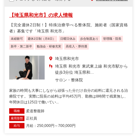
【埼玉県和光市】の求人情報
【完全週休2日制！】特殊治療学べる整体院、施術者（国家資格
者）募集です「埼玉県 和光市」
未経験可
週休2日制（月8日）
日曜日休み
歩合制度あり
管理職・院長
新卒・第二新卒
勉強会・研修充実
高収入・厚待遇
埼玉県和光市
埼玉県 和光市 東武東上線 和光市駅から
徒歩3分位 埼玉県和...
サロン・整体院
家族の時間も大事にしながら頑張った分だけ自分の給料に還元される治
療院です。 実際に院長の給料は平均45万円、勤務は8時間で残業無し、
年間休日は125日で働いてい...
柔道整復師
職種
正社員
雇用形態
月給：250,000円～700,000円
給与