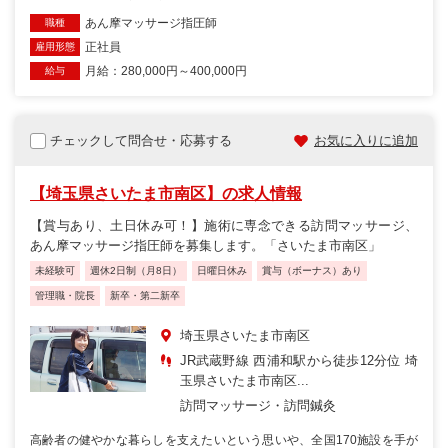
あん摩マッサージ指圧師
職種
正社員
雇用形態
月給：280,000円～400,000円
給与
チェックして問合せ・応募する
お気に入りに追加
【埼玉県さいたま市南区】の求人情報
【賞与あり、土日休み可！】施術に専念できる訪問マッサージ、
あん摩マッサージ指圧師を募集します。「さいたま市南区」
未経験可
週休2日制（月8日）
日曜日休み
賞与（ボーナス）あり
管理職・院長
新卒・第二新卒
埼玉県さいたま市南区
JR武蔵野線 西浦和駅から徒歩12分位 埼
玉県さいたま市南区...
訪問マッサージ・訪問鍼灸
高齢者の健やかな暮らしを支えたいという思いや、全国170施設を手が