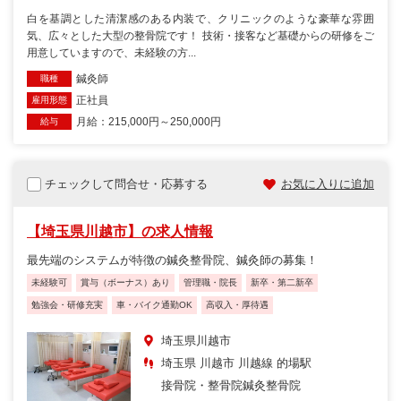
白を基調とした清潔感のある内装で、クリニックのような豪華な雰囲
気、広々とした大型の整骨院です！ 技術・接客など基礎からの研修をご
用意していますので、未経験の方...
鍼灸師
職種
正社員
雇用形態
月給：215,000円～250,000円
給与
チェックして問合せ・応募する
お気に入りに追加
【埼玉県川越市】の求人情報
最先端のシステムが特徴の鍼灸整骨院、鍼灸師の募集！
未経験可
賞与（ボーナス）あり
管理職・院長
新卒・第二新卒
勉強会・研修充実
車・バイク通勤OK
高収入・厚待遇
埼玉県川越市
埼玉県 川越市 川越線 的場駅
接骨院・整骨院
鍼灸整骨院