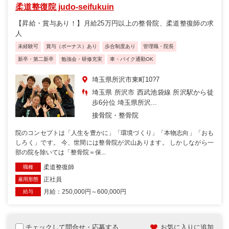
柔道整復院 judo-seifukuin
【昇給・賞与あり！】月給25万円以上の整骨院、柔道整復師の求
人
未経験可
賞与（ボーナス）あり
歩合制度あり
管理職・院長
新卒・第二新卒
勉強会・研修充実
車・バイク通勤OK
埼玉県所沢市東町10?7
埼玉県 所沢市 西武池袋線 所沢駅から徒
歩6分位 埼玉県所沢...
接骨院・整骨院
院のコンセプトは「人生を豊かに」「環境づくり」「本物志向」「おも
しろく」です。 今、世間には整骨院が沢山あります。 しかしながら一
部の院を除いては「整骨院＝保...
柔道整復師
職種
正社員
雇用形態
月給：250,000円～600,000円
給与
チェックして問合せ・応募する
お気に入りに追加