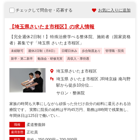
チェックして問合せ・応募する
お気に入りに追加
【埼玉県さいたま市桜区】の求人情報
【完全週休2日制！】特殊治療学べる整体院、施術者（国家資格
者）募集です「埼玉県 さいたま市桜区」
未経験可
週休2日制（月8日）
日曜日休み
歩合制度あり
管理職・院長
新卒・第二新卒
勉強会・研修充実
高収入・厚待遇
埼玉県さいたま市桜区
埼玉県 さいたま市桜区 JR埼京線 南与野
駅から徒歩10分位...
サロン・整体院
家族の時間も大事にしながら頑張った分だけ自分の給料に還元される治
療院です。 実際に院長の給料は平均45万円、勤務は8時間で残業無し、
年間休日は125日で働いてい...
柔道整復師
職種
正社員
雇用形態
月給：250,000円～700,000円
給与