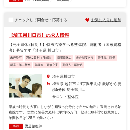
チェックして問合せ・応募する
お気に入りに追加
【埼玉県川口市】の求人情報
【完全週休2日制！】特殊治療学べる整体院、施術者（国家資格
者）募集です「埼玉県 川口市」
未経験可
週休2日制（月8日）
日曜日休み
歩合制度あり
管理職・院長
新卒・第二新卒
勉強会・研修充実
高収入・厚待遇
埼玉県川口市
埼玉県 越谷市 JR京浜東北線 蕨駅から徒
歩5分位 埼玉県川...
サロン・整体院
家族の時間も大事にしながら頑張った分だけ自分の給料に還元される治
療院です。 実際に院長の給料は平均45万円、勤務は8時間で残業無し、
年間休日は125日で働いてい...
柔道整復師
職種