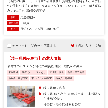
【当院の特徴・・】 《充実の研修制度》 資格別の研修を行い、常に新
たな手技の探求や施術のスキル向上を促進しています。 また、新人研修
カリキュラムは院長や先輩が...
柔道整復師
職種
正社員
雇用形態
月給：220,000円～250,000円
給与
チェックして問合せ・応募する
お気に入りに追加
【埼玉県鶴ヶ島市】の求人情報
最先端のシステムが特徴の鍼灸整骨院、鍼灸師の募集
未経験可
賞与（ボーナス）あり
管理職・院長
新卒・第二新卒
勉強会・研修充実
車・バイク通勤OK
高収入・厚待遇
埼玉県鶴ヶ島市
埼玉県 鶴ヶ島市 東武越生線 一本松駅か
ら徒歩10分位
接骨院・整骨院
鍼灸整骨院