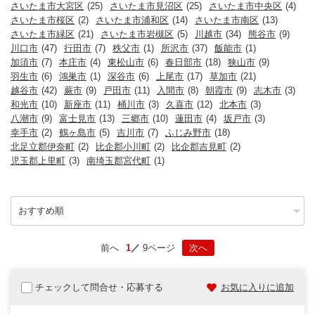
さいたま市大宮区
(25)
さいたま市見沼区
(25)
さいたま市中央区
(4)
さいたま市桜区
(2)
さいたま市浦和区
(14)
さいたま市南区
(13)
さいたま市緑区
(21)
さいたま市岩槻区
(5)
川越市
(34)
熊谷市
(9)
川口市
(47)
行田市
(7)
秩父市
(1)
所沢市
(37)
飯能市
(1)
加須市
(7)
本庄市
(4)
東松山市
(6)
春日部市
(18)
狭山市
(9)
羽生市
(6)
鴻巣市
(1)
深谷市
(6)
上尾市
(17)
草加市
(21)
越谷市
(42)
蕨市
(9)
戸田市
(11)
入間市
(8)
朝霞市
(9)
志木市
(3)
和光市
(10)
新座市
(11)
桶川市
(3)
久喜市
(12)
北本市
(3)
八潮市
(9)
富士見市
(13)
三郷市
(10)
蓮田市
(4)
坂戸市
(3)
幸手市
(2)
鶴ヶ島市
(5)
吉川市
(7)
ふじみ野市
(18)
北足立郡伊奈町
(2)
比企郡小川町
(2)
比企郡吉見町
(2)
児玉郡上里町
(3)
南埼玉郡宮代町
(1)
前へ
1
9ページ
次へ
チェックして問合せ・応募する
お気に入りに追加