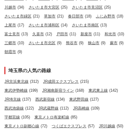
川越市
(34)
さいたま市大宮区
(25)
さいたま市見沼区
(25)
さいたま市緑区
(21)
草加市
(21)
春日部市
(18)
ふじみ野市
(18)
上尾市
(17)
さいたま市浦和区
(14)
さいたま市南区
(13)
富士見市
(13)
久喜市
(12)
戸田市
(11)
新座市
(11)
和光市
(10)
三郷市
(10)
さいたま市北区
(9)
熊谷市
(9)
狭山市
(9)
蕨市
(9)
朝霞市
(9)
埼玉県の人気の路線
JR京浜東北線
(312)
JR成田エクスプレス
(215)
東武伊勢崎線
(199)
JR湘南新宿ライン
(168)
東武東上線
(142)
JR埼京線
(137)
西武新宿線
(134)
東武野田線
(127)
西武池袋線
(122)
JR武蔵野線
(112)
JR高崎線
(109)
宇都宮線
(105)
東京メトロ有楽町線
(85)
東京メトロ副都心線
(72)
つくばエクスプレス
(57)
JR川越線
(50)