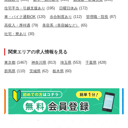
住宅手当・引越支援あり
(195)
日曜日休み
(172)
車・バイク通勤OK
(120)
歩合制度あり
(112)
管理職・院長
(87)
高収入・厚待遇
(79)
美容系（美容鍼など）
(65)
社宅・寮あり
(30)
関東エリアの求人情報を見る
東京都
(1467)
神奈川県
(813)
埼玉県
(553)
千葉県
(428)
群馬県
(110)
茨城県
(62)
栃木県
(60)