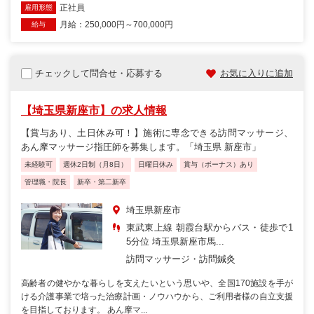
正社員
雇用形態
月給：250,000円～700,000円
給与
チェックして問合せ・応募する
お気に入りに追加
【埼玉県新座市】の求人情報
【賞与あり、土日休み可！】施術に専念できる訪問マッサージ、
あん摩マッサージ指圧師を募集します。「埼玉県 新座市」
未経験可
週休2日制（月8日）
日曜日休み
賞与（ボーナス）あり
管理職・院長
新卒・第二新卒
埼玉県新座市
東武東上線 朝霞台駅からバス・徒歩で1
5分位 埼玉県新座市馬...
訪問マッサージ・訪問鍼灸
高齢者の健やかな暮らしを支えたいという思いや、全国170施設を手が
ける介護事業で培った治療計画・ノウハウから、ご利用者様の自立支援
を目指しております。 あん摩マ...