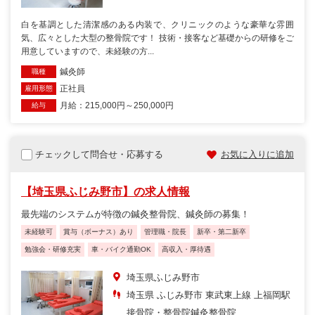
白を基調とした清潔感のある内装で、クリニックのような豪華な雰囲
気、広々とした大型の整骨院です！ 技術・接客など基礎からの研修をご
用意していますので、未経験の方...
鍼灸師
職種
正社員
雇用形態
月給：215,000円～250,000円
給与
チェックして問合せ・応募する
お気に入りに追加
【埼玉県ふじみ野市】の求人情報
最先端のシステムが特徴の鍼灸整骨院、鍼灸師の募集！
未経験可
賞与（ボーナス）あり
管理職・院長
新卒・第二新卒
勉強会・研修充実
車・バイク通勤OK
高収入・厚待遇
埼玉県ふじみ野市
埼玉県 ふじみ野市 東武東上線 上福岡駅
接骨院・整骨院
鍼灸整骨院