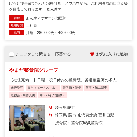
ける介護事業で培った治療計画・ノウハウから、ご利用者様の自立支援
を目指しております。 あん摩マ...
あん摩マッサージ指圧師
職種
正社員
雇用形態
月給：280,000円～400,000円
給与
チェックして問合せ・応募する
お気に入りに追加
やまだ整骨院グループ
【社保完備！】日曜・祝日休みの整骨院、柔道整復師の求人
未経験可
賞与（ボーナス）あり
管理職・院長
新卒・第二新卒
勉強会・研修充実
車・バイク通勤OK
埼玉県蕨市
埼玉県 蕨市 京浜東北線 西川口駅
接骨院・整骨院
鍼灸整骨院