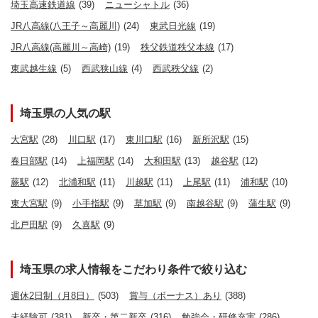
埼玉高速鉄道線
(39)
ニューシャトル
(36)
JR八高線(八王子～高麗川)
(24)
東武日光線
(19)
JR八高線(高麗川～高崎)
(19)
秩父鉄道秩父本線
(17)
東武越生線
(5)
西武狭山線
(4)
西武秩父線
(2)
埼玉県の人気の駅
大宮駅
(28)
川口駅
(17)
東川口駅
(16)
新所沢駅
(15)
春日部駅
(14)
上福岡駅
(14)
大和田駅
(13)
越谷駅
(12)
蕨駅
(12)
北浦和駅
(11)
川越駅
(11)
上尾駅
(11)
浦和駅
(10)
東大宮駅
(9)
小手指駅
(9)
草加駅
(9)
南越谷駅
(9)
蒲生駅
(9)
北戸田駅
(9)
久喜駅
(9)
埼玉県の求人情報をこだわり条件で絞り込む
週休2日制（月8日）
(503)
賞与（ボーナス）あり
(388)
未経験可
(381)
新卒・第二新卒
(316)
勉強会・研修充実
(286)