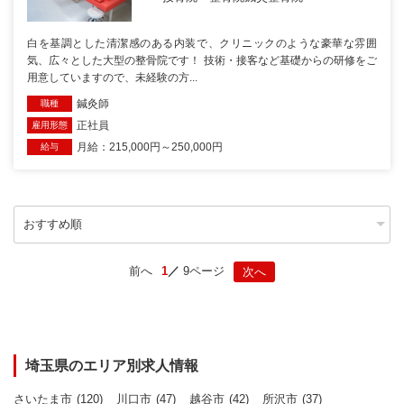
白を基調とした清潔感のある内装で、クリニックのような豪華な雰囲
気、広々とした大型の整骨院です！ 技術・接客など基礎からの研修をご
用意していますので、未経験の方...
鍼灸師
職種
正社員
雇用形態
月給：215,000円～250,000円
給与
前へ
1
9ページ
次へ
埼玉県のエリア別求人情報
さいたま市
(120)
川口市
(47)
越谷市
(42)
所沢市
(37)