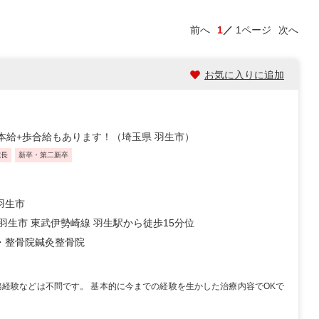
前へ
1
1ページ
次へ
お気に入りに追加
本給+歩合給もあります！（埼玉県 羽生市）
院長
新卒・第二新卒
羽生市
 羽生市 東武伊勢崎線 羽生駅から徒歩15分位
・整骨院
鍼灸整骨院
務経験などは不問です。 基本的に今までの経験を生かした治療内容でOKで