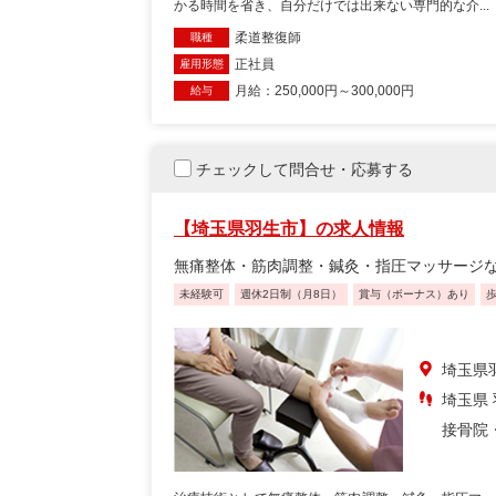
かる時間を省き、自分だけでは出来ない専門的な介...
柔道整復師
職種
正社員
雇用形態
月給：250,000円～300,000円
給与
チェックして問合せ・応募する
【埼玉県羽生市】の求人情報
無痛整体・筋肉調整・鍼灸・指圧マッサージ
未経験可
週休2日制（月8日）
賞与（ボーナス）あり
埼玉県
埼玉県
接骨院