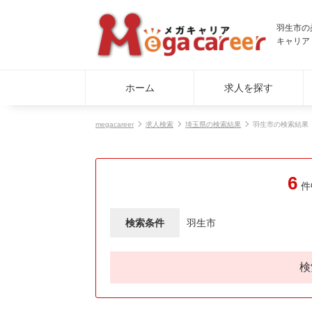
羽生市の
キャリア
ホーム
求人を探す
megacareer
求人検索
埼玉県の検索結果
羽生市の検索結果
6
件
検索条件
羽生市
検