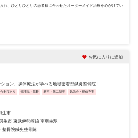
入れ、ひとりひとりの患者様に合わせたオーダーメイド治療を心がけてい
お気に入りに追加
ーション、操体療法が学べる地域密着型鍼灸整骨院！
歩合制度あり
管理職・院長
新卒・第二新卒
勉強会・研修充実
羽生市
 羽生市 東武伊勢崎線 南羽生駅
・整骨院
鍼灸整骨院