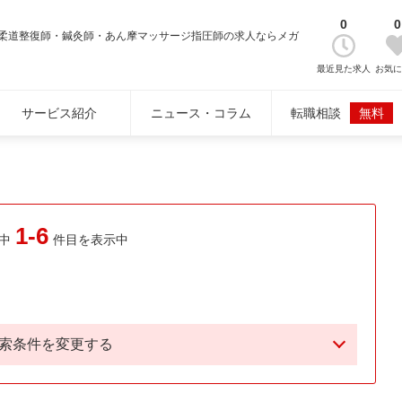
0
0
柔道整復師・鍼灸師・あん摩マッサージ指圧師の求人ならメガ
最近見た求人
お気
サービス紹介
ニュース・コラム
転職相談
無料
1-6
中
件目を表示中
索条件を変更する