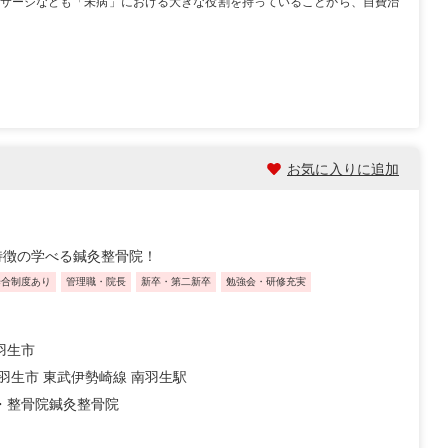
サージなども「未病」における大きな役割を持っていることから、自費治
お気に入りに追加
特徴の学べる鍼灸整骨院！
歩合制度あり
管理職・院長
新卒・第二新卒
勉強会・研修充実
羽生市
 羽生市 東武伊勢崎線 南羽生駅
・整骨院
鍼灸整骨院