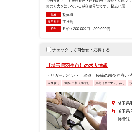
治療技術として無痛整体・筋肉調整・鍼灸・指圧マッ
療にも力を注いでいる鍼灸整骨院です。 幅広い層...
整体師
職種
正社員
雇用形態
月給：200,000円～300,000円
給与
チェックして問合せ・応募する
【埼玉県羽生市】の求人情報
トリガーポイント、経絡、経筋の鍼灸治療が
未経験可
週休2日制（月8日）
賞与（ボーナス）あり
埼玉県
埼玉県
接骨院