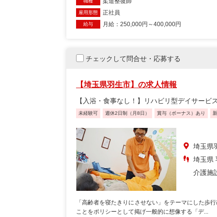
柔道整復師
職種
正社員
雇用形態
月給：250,000円～400,000円
給与
チェックして問合せ・応募する
【埼玉県羽生市】の求人情報
【入浴・食事なし！】リハビリ型デイサービ
未経験可
週休2日制（月8日）
賞与（ボーナス）あり
埼玉県
埼玉県
介護施
「高齢者を寝たきりにさせない」をテーマにした歩行
ことをポリシーとして掲げ一般的に想像する「デ...