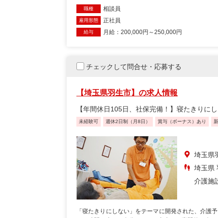
相談員
職種
正社員
雇用形態
月給：200,000円～250,000円
給与
チェックして問合せ・応募する
【埼玉県羽生市】の求人情報
【年間休日105日、社保完備！】寝たきりに
未経験可
週休2日制（月8日）
賞与（ボーナス）あり
埼玉県
埼玉県
介護施
「寝たきりにしない」をテーマに開発された、介護予