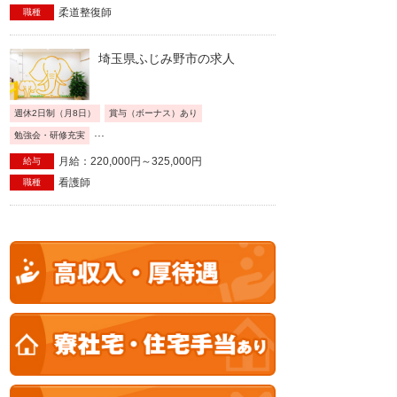
柔道整復師
職種
埼玉県ふじみ野市の求人
週休2日制（月8日）
賞与（ボーナス）あり
...
勉強会・研修充実
月給：220,000円～325,000円
給与
看護師
職種