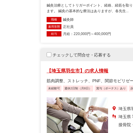
鍼灸治療としてトリガーポイント、経絡、経筋を取り
ます。 鍼灸の基本的な療法はありますが、各先生...
鍼灸師
職種
正社員
雇用形態
月給：220,000円～400,000円
給与
チェックして問合せ・応募する
【埼玉県羽生市】の求人情報
筋肉調整、ストレッチ、PNF、関節モビリゼ
未経験可
週休2日制（月8日）
賞与（ボーナス）あり
埼玉県
埼玉県
接骨院