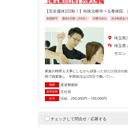
【埼玉県川口市】の求人情報
【完全週休2日制！】特殊治療学べる整体院、
未経験可
週休2日制（月8日）
日曜日休み
歩合制度あ
埼玉県
埼玉県 
サロン
家族の時間も大事にしながら頑張った分だけ自分の給
間で残業無し、年間休日は125日で働いてい...
柔道整復師
職種
正社員
雇用形態
月給：250,000円～700,000円
給与
チェックして問合せ・応募する