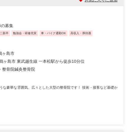
お気に入りに追加
師の募集
二新卒
勉強会・研修充実
車・バイク通勤OK
高収入・厚待遇
鶴ヶ島市
 鶴ヶ島市 東武越生線 一本松駅から徒歩10分位
・整骨院
鍼灸整骨院
うな豪華な雰囲気、広々とした大型の整骨院です！ 技術・接客など基礎か