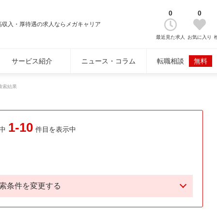
0
0
高収入・厚待遇の求人ならメガキャリア
最近見た求人
お気に入り
サービス紹介
ニュース・コラム
転職相談
無料
検索結果
1-10
中
件目を表示中
索条件を変更する