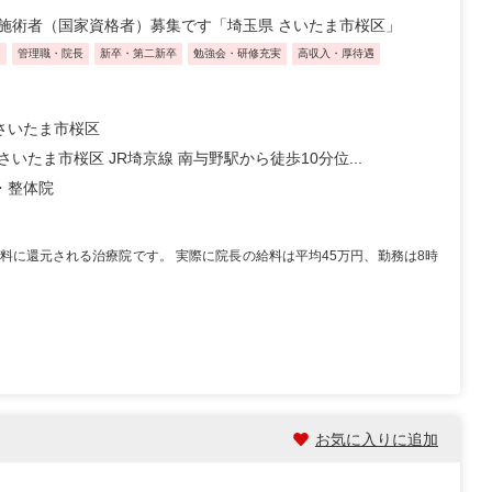
施術者（国家資格者）募集です「埼玉県 さいたま市桜区」
り
管理職・院長
新卒・第二新卒
勉強会・研修充実
高収入・厚待遇
さいたま市桜区
さいたま市桜区 JR埼京線 南与野駅から徒歩10分位...
・整体院
料に還元される治療院です。 実際に院長の給料は平均45万円、勤務は8時
お気に入りに追加