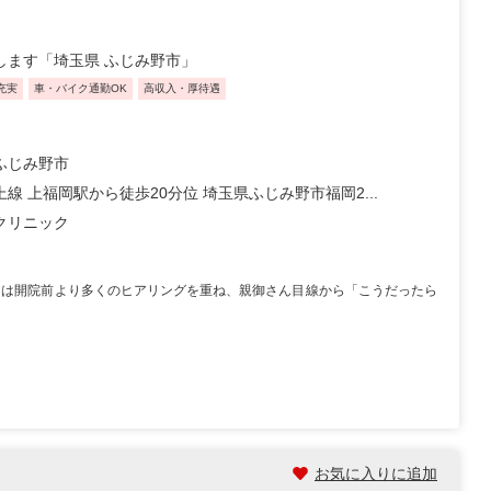
します「埼玉県 ふじみ野市」
充実
車・バイク通勤OK
高収入・厚待遇
ふじみ野市
線 上福岡駅から徒歩20分位 埼玉県ふじみ野市福岡2...
クリニック
クは開院前より多くのヒアリングを重ね、親御さん目線から「こうだったら
お気に入りに追加