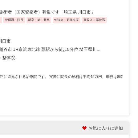
施術者（国家資格者）募集です「埼玉県 川口市」
り
管理職・院長
新卒・第二新卒
勉強会・研修充実
高収入・厚待遇
川口市
越谷市 JR京浜東北線 蕨駅から徒歩5分位 埼玉県川...
・整体院
料に還元される治療院です。 実際に院長の給料は平均45万円、勤務は8時
お気に入りに追加