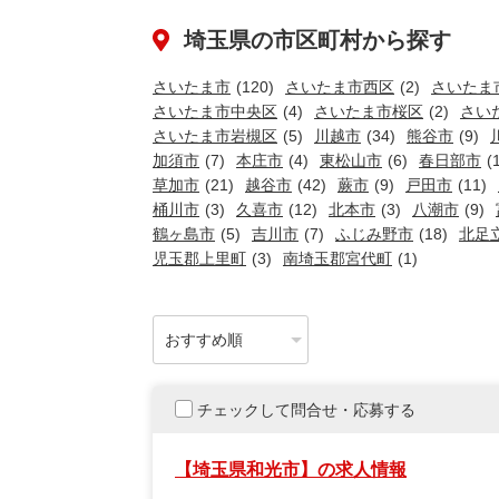
埼玉県の市区町村から探す
さいたま市
(120)
さいたま市西区
(2)
さいたま
さいたま市中央区
(4)
さいたま市桜区
(2)
さい
さいたま市岩槻区
(5)
川越市
(34)
熊谷市
(9)
加須市
(7)
本庄市
(4)
東松山市
(6)
春日部市
(
草加市
(21)
越谷市
(42)
蕨市
(9)
戸田市
(11)
桶川市
(3)
久喜市
(12)
北本市
(3)
八潮市
(9)
鶴ヶ島市
(5)
吉川市
(7)
ふじみ野市
(18)
北足
児玉郡上里町
(3)
南埼玉郡宮代町
(1)
チェックして問合せ・応募する
【埼玉県和光市】の求人情報