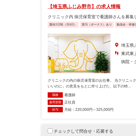
【埼玉県ふじみ野市】の求人情報
クリニック内 病児保育室で看護師さんを募集
週休2日制（月8日）
賞与（ボーナス）あり
勉強会・研修
埼玉県
東武東上
病院・
クリニックの内の病児保育室のお仕事。 当クリニッ
いいのに」の意見をもとに作り上げた、以下の特...
看護師
職種
正社員
雇用形態
月給：220,000円～325,000円
給与
チェックして問合せ・応募する