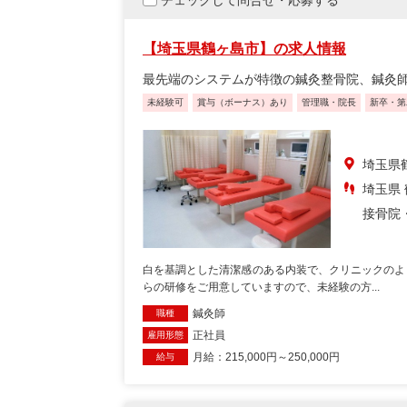
チェックして問合せ・応募する
【埼玉県鶴ヶ島市】の求人情報
最先端のシステムが特徴の鍼灸整骨院、鍼灸
未経験可
賞与（ボーナス）あり
管理職・院長
新卒・第
埼玉県
埼玉県
接骨院
白を基調とした清潔感のある内装で、クリニックのよ
らの研修をご用意していますので、未経験の方...
鍼灸師
職種
正社員
雇用形態
月給：215,000円～250,000円
給与