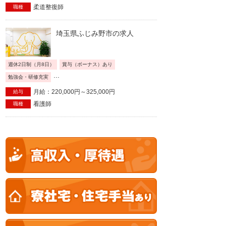
柔道整復師
職種
埼玉県ふじみ野市の求人
週休2日制（月8日）
賞与（ボーナス）あり
...
勉強会・研修充実
月給：220,000円～325,000円
給与
看護師
職種