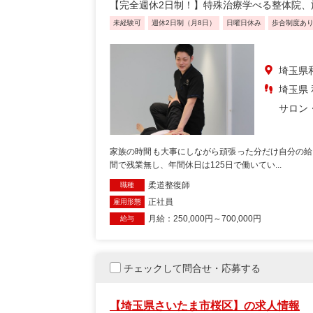
【完全週休2日制！】特殊治療学べる整体院、
未経験可
週休2日制（月8日）
日曜日休み
歩合制度あ
埼玉県
埼玉県 
サロン
家族の時間も大事にしながら頑張った分だけ自分の給
間で残業無し、年間休日は125日で働いてい...
柔道整復師
職種
正社員
雇用形態
月給：250,000円～700,000円
給与
チェックして問合せ・応募する
【埼玉県さいたま市桜区】の求人情報