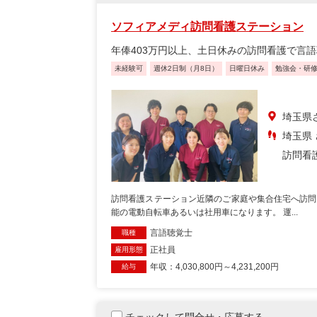
ソフィアメディ訪問看護ステーション
年俸403万円以上、土日休みの訪問看護で言
未経験可
週休2日制（月8日）
日曜日休み
勉強会・研
埼玉県さ
埼玉県 
訪問看
訪問看護ステーション近隣のご家庭や集合住宅へ訪問
能の電動自転車あるいは社用車になります。 運...
言語聴覚士
職種
正社員
雇用形態
年収：4,030,800円～4,231,200円
給与