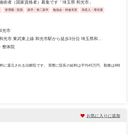
施術者（国家資格者）募集です「埼玉県 和光市」
り
管理職・院長
新卒・第二新卒
勉強会・研修充実
高収入・厚待遇
和光市
和光市 東武東上線 和光市駅から徒歩3分位 埼玉県和...
・整体院
料に還元される治療院です。 実際に院長の給料は平均45万円、勤務は8時
お気に入りに追加