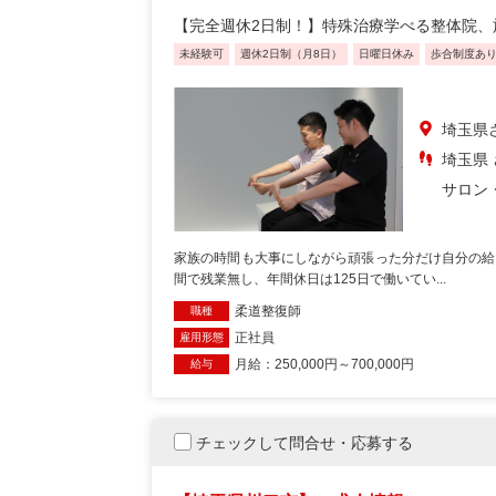
【完全週休2日制！】特殊治療学べる整体院、
未経験可
週休2日制（月8日）
日曜日休み
歩合制度あ
埼玉県
埼玉県 
サロン
家族の時間も大事にしながら頑張った分だけ自分の給
間で残業無し、年間休日は125日で働いてい...
柔道整復師
職種
正社員
雇用形態
月給：250,000円～700,000円
給与
チェックして問合せ・応募する