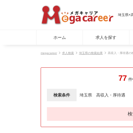
埼玉県×
ホーム
求人を探す
megacareer
求人検索
埼玉県の検索結果
高収入・厚待遇の
77
件
検索条件
埼玉県
高収入・厚待遇
検