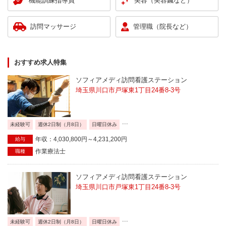
機能訓練指導員
美容（美容鍼など）
訪問マッサージ
管理職（院長など）
おすすめ求人特集
ソフィアメディ訪問看護ステーション
埼玉県川口市戸塚東1丁目24番8-3号
...
未経験可
週休2日制（月8日）
日曜日休み
年収：4,030,800円～4,231,200円
給与
作業療法士
職種
ソフィアメディ訪問看護ステーション
埼玉県川口市戸塚東1丁目24番8-3号
...
未経験可
週休2日制（月8日）
日曜日休み