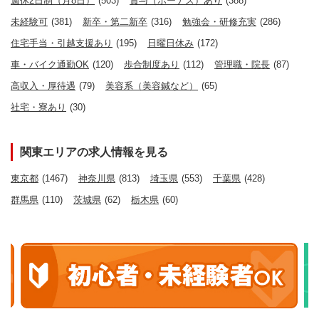
週休2日制（月8日）
(503)
賞与（ボーナス）あり
(388)
未経験可
(381)
新卒・第二新卒
(316)
勉強会・研修充実
(286)
住宅手当・引越支援あり
(195)
日曜日休み
(172)
車・バイク通勤OK
(120)
歩合制度あり
(112)
管理職・院長
(87)
高収入・厚待遇
(79)
美容系（美容鍼など）
(65)
社宅・寮あり
(30)
関東エリアの求人情報を見る
東京都
(1467)
神奈川県
(813)
埼玉県
(553)
千葉県
(428)
群馬県
(110)
茨城県
(62)
栃木県
(60)