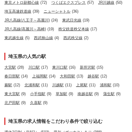
東京メトロ副都心線
(72)
つくばエクスプレス
(57)
JR川越線
(50)
埼玉高速鉄道線
(39)
ニューシャトル
(36)
JR八高線(八王子～高麗川)
(24)
東武日光線
(19)
JR八高線(高麗川～高崎)
(19)
秩父鉄道秩父本線
(17)
東武越生線
(5)
西武狭山線
(4)
西武秩父線
(2)
埼玉県の人気の駅
大宮駅
(28)
川口駅
(17)
東川口駅
(16)
新所沢駅
(15)
春日部駅
(14)
上福岡駅
(14)
大和田駅
(13)
越谷駅
(12)
蕨駅
(12)
北浦和駅
(11)
川越駅
(11)
上尾駅
(11)
浦和駅
(10)
東大宮駅
(9)
小手指駅
(9)
草加駅
(9)
南越谷駅
(9)
蒲生駅
(9)
北戸田駅
(9)
久喜駅
(9)
埼玉県の求人情報をこだわり条件で絞り込む