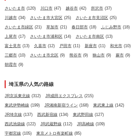
さいたま市
(120)
川口市
(47)
越谷市
(42)
所沢市
(37)
川越市
(34)
さいたま市大宮区
(25)
さいたま市見沼区
(25)
さいたま市緑区
(21)
草加市
(21)
春日部市
(18)
ふじみ野市
(18)
上尾市
(17)
さいたま市浦和区
(14)
さいたま市南区
(13)
富士見市
(13)
久喜市
(12)
戸田市
(11)
新座市
(11)
和光市
(10)
三郷市
(10)
さいたま市北区
(9)
熊谷市
(9)
狭山市
(9)
蕨市
(9)
朝霞市
(9)
埼玉県の人気の路線
JR京浜東北線
(312)
JR成田エクスプレス
(215)
東武伊勢崎線
(199)
JR湘南新宿ライン
(168)
東武東上線
(142)
JR埼京線
(137)
西武新宿線
(134)
東武野田線
(127)
西武池袋線
(122)
JR武蔵野線
(112)
JR高崎線
(109)
宇都宮線
(105)
東京メトロ有楽町線
(85)