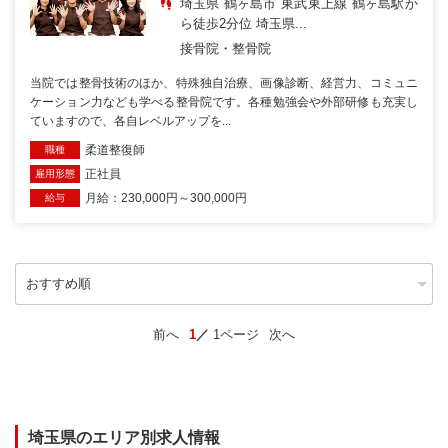
埼玉県 鶴ヶ島市 東武東上線 鶴ヶ島駅か
ら徒歩2分位 埼玉県...
接骨院・整骨院
当院では整骨技術のほか、特殊独自治療、画像診断、経営力、コミュニ
ケーション力なども学べる整骨院です。各種勉強会や外部研修も充実し
ていますので、各自レベルアップを...
柔道整復師
職種
正社員
雇用形態
月給：230,000円～300,000円
給与
前へ
1
1ページ
次へ
埼玉県のエリア別求人情報