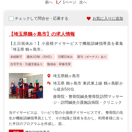
前へ
1
1ページ
次へ
チェックして問合せ・応募する
お気に入りに追加
【埼玉県鶴ヶ島市】の求人情報
【土日祝休み！】小規模デイサービスで機能訓練指導員を募集
「埼玉県 鶴ヶ島市」
未経験可
週休2日制（月8日）
日曜日休み
賞与（ボーナス）あり
住宅手当・引越支援あり
勉強会・研修充実
埼玉県鶴ヶ島市
埼玉県 鶴ヶ島市 東武東上線 鶴ヶ島駅か
ら徒歩5分位
接骨院・整骨院
鍼灸整骨院
訪問マッサー
ジ・訪問鍼灸
介護施設
病院・クリニック
当デイサービスは、リハビリ型の小規模デイサービスです。 整骨院の先
生が機能訓練指導員として、その知識と技術を生かし、利用者様に合っ
た半日のプログラムを作成し、筋...