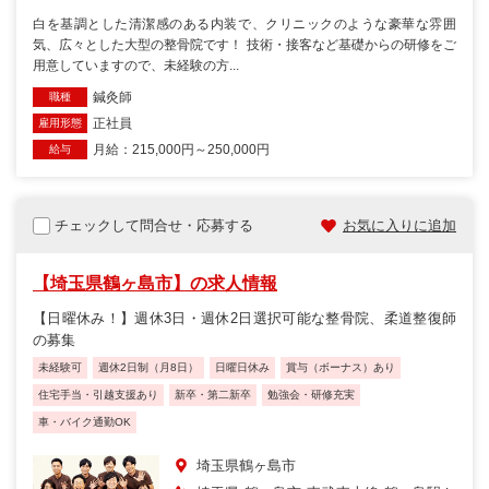
白を基調とした清潔感のある内装で、クリニックのような豪華な雰囲
気、広々とした大型の整骨院です！ 技術・接客など基礎からの研修をご
用意していますので、未経験の方...
鍼灸師
職種
正社員
雇用形態
月給：215,000円～250,000円
給与
チェックして問合せ・応募する
お気に入りに追加
【埼玉県鶴ヶ島市】の求人情報
【日曜休み！】週休3日・週休2日選択可能な整骨院、柔道整復師
の募集
未経験可
週休2日制（月8日）
日曜日休み
賞与（ボーナス）あり
住宅手当・引越支援あり
新卒・第二新卒
勉強会・研修充実
車・バイク通勤OK
埼玉県鶴ヶ島市