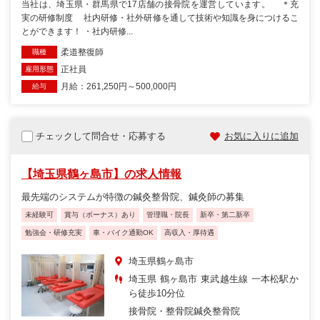
当社は、埼玉県・群馬県で17店舗の接骨院を運営しています。 ＊充
実の研修制度 社内研修・社外研修を通して技術や知識を身につけるこ
とができます！ ・社内研修...
柔道整復師
職種
正社員
雇用形態
月給：261,250円～500,000円
給与
チェックして問合せ・応募する
お気に入りに追加
【埼玉県鶴ヶ島市】の求人情報
最先端のシステムが特徴の鍼灸整骨院、鍼灸師の募集
未経験可
賞与（ボーナス）あり
管理職・院長
新卒・第二新卒
勉強会・研修充実
車・バイク通勤OK
高収入・厚待遇
埼玉県鶴ヶ島市
埼玉県 鶴ヶ島市 東武越生線 一本松駅か
ら徒歩10分位
接骨院・整骨院
鍼灸整骨院