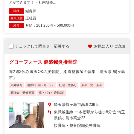
とができます！ ・社内研修...
鍼灸師
職種
正社員
雇用形態
月給：261,250円～500,000円
給与
チェックして問合せ・応募する
お気に入りに追加
グローフォース 健盛鍼灸接骨院
週2週3休み選択OKの接骨院、柔道整復師の募集「埼玉県 鶴ヶ島
市」
未経験可
週休2日制（月8日）
社宅・寮あり
新卒・第二新卒
勉強会・研修充実
車・バイク通勤OK
埼玉県鶴ヶ島市高倉239-5
東武越生線 一本松駅から徒歩8分位 埼玉
県鶴ヶ島市高倉23...
接骨院・整骨院
鍼灸整骨院