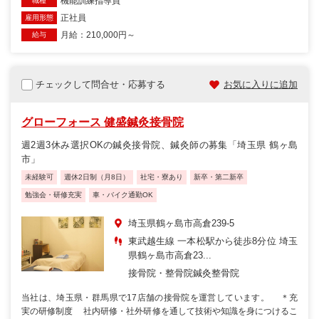
機能訓練指導員
職種
正社員
雇用形態
月給：210,000円～
給与
チェックして問合せ・応募する
お気に入りに追加
グローフォース 健盛鍼灸接骨院
週2週3休み選択OKの鍼灸接骨院、鍼灸師の募集「埼玉県 鶴ヶ島
市」
未経験可
週休2日制（月8日）
社宅・寮あり
新卒・第二新卒
勉強会・研修充実
車・バイク通勤OK
埼玉県鶴ヶ島市高倉239-5
東武越生線 一本松駅から徒歩8分位 埼玉
県鶴ヶ島市高倉23...
接骨院・整骨院
鍼灸整骨院
当社は、埼玉県・群馬県で17店舗の接骨院を運営しています。 ＊充
実の研修制度 社内研修・社外研修を通して技術や知識を身につけるこ